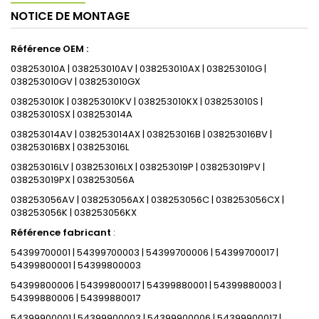
NOTICE DE MONTAGE
Référence OEM :
038253010A | 038253010AV | 038253010AX | 038253010G |
038253010GV | 038253010GX
038253010K | 038253010KV | 038253010KX | 038253010S |
038253010SX | 038253014A
038253014AV | 038253014AX | 038253016B | 038253016BV |
038253016BX | 038253016L
038253016LV | 038253016LX | 038253019P | 038253019PV |
038253019PX | 038253056A
038253056AV | 038253056AX | 038253056C | 038253056CX |
038253056K | 038253056KX
Référence fabricant
:
54399700001 | 54399700003 | 54399700006 | 54399700017 |
54399800001 | 54399800003
54399800006 | 54399800017 | 54399880001 | 54399880003 |
54399880006 | 54399880017
54399900001 | 54399900003 | 54399900006 | 54399900017 |