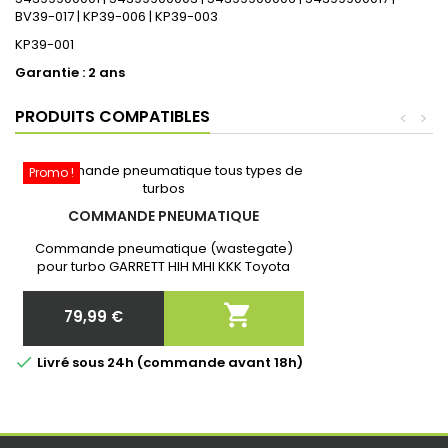
BV39-017 | KP39-006 | KP39-003
KP39-001
Garantie : 2 ans
PRODUITS COMPATIBLES
<
>
Promo !
COMMANDE PNEUMATIQUE
Commande pneumatique (wastegate)
pour turbo GARRETT HIH MHI KKK Toyota
Neuf et Garantie 2 ans. Après commande
communiquer nous la référence exacte de

79,99 €
votre turbo!
Prix

Livré sous 24h (commande avant 18h)