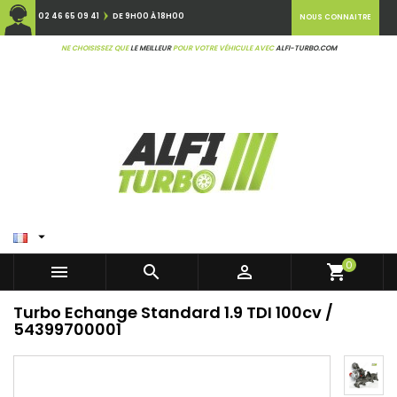
02 46 65 09 41
DE 9H00 À 18H00
NOUS CONNAITRE
NE CHOISISSEZ QUE
LE MEILLEUR
POUR VOTRE VÉHICULE AVEC
ALFI-TURBO.COM

0



shopping_cart
Turbo Echange Standard 1.9 TDI 100cv /
54399700001