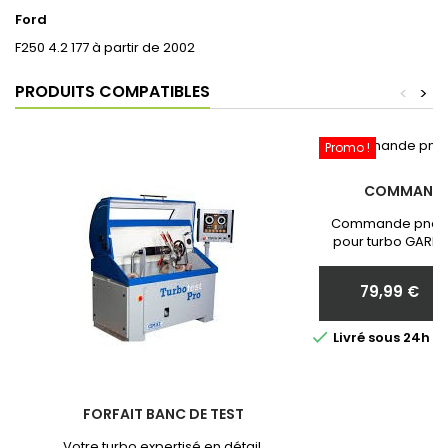
Ford
F250 4.2 177 à partir de 2002
PRODUITS COMPATIBLES
<
>
Promo !
COMMANDE
Commande pneum
pour turbo GARRE
Neuf et Garantie 
communiquer nous 
79,99 €
votr
Prix

Livré sous 24h 
FORFAIT BANC DE TEST
Votre turbo expertisé en détail.