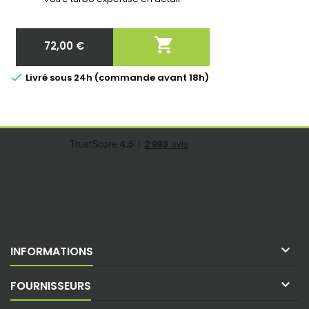

72,00 €
Prix

Livré sous 24h (commande avant 18h)

INFORMATIONS

FOURNISSEURS