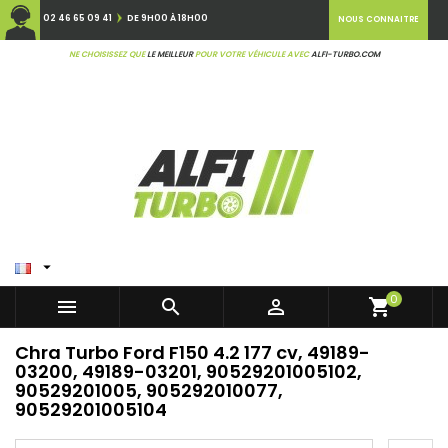
02 46 65 09 41
DE 9H00 À 18H00
NOUS CONNAITRE
NE CHOISISSEZ QUE
LE MEILLEUR
POUR VOTRE VÉHICULE AVEC
ALFI-TURBO.COM

0



shopping_cart
Chra Turbo Ford F150 4.2 177 cv, 49189-
03200, 49189-03201, 90529201005102,
90529201005, 905292010077,
90529201005104