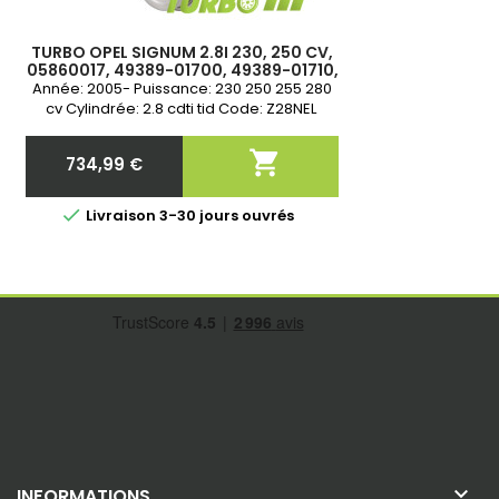
TURBO OPEL SIGNUM 2.8I 230, 250 CV,
05860017, 49389-01700, 49389-01710,
49389-01720, 55557012, 55564299,
Année: 2005- Puissance: 230 250 255 280
55569051, 5564299
cv Cylindrée: 2.8 cdti tid Code: Z28NEL
Z28NET Neuf &amp; Garantie 2 ans

734,99 €
Prix

Livraison 3-30 jours ouvrés

INFORMATIONS