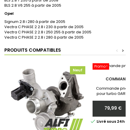
BLS 2.8 T 255 à partir de 2008
BLS 2.8 V6 255 à partir de 2005
Opel
Signum 2.8 i 280 à partir de 2005
Vectra C PHASE 2 2.8 i 230 à partir de 2005
Vectra C PHASE 2 2.8 i 250 255 à partir de 2005
Vectra C PHASE 2 2.8 i 280 à partir de 2005
PRODUITS COMPATIBLES
<
>
Promo !
Neuf
COMMANDE
Commande pneum
pour turbo GARRE
Neuf et Garantie 
communiquer nous 
79,99 €
votr
Prix

Livré sous 24h 