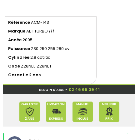
Référence
ACM-143
Marque
ALFI TURBO ///
Année
2005-
Puissance
230 250 255 280 cv
Cylindrée
2.8 cdti tid
Code
Z28NEL Z28NET
Garantie 2 ans
02 46 65 09 41
BESOIN D'AIDE ?
GARANTIE
LIVRAISON
MANUEL
MEILLEUR
2 ANS
EXPRESS
INCLUS
PRIX