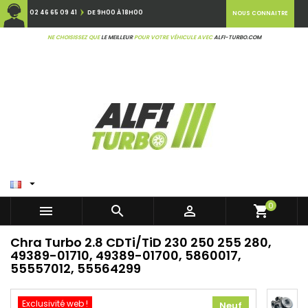
02 46 65 09 41
DE 9H00 À 18H00
NOUS CONNAITRE
NE CHOISISSEZ QUE
LE MEILLEUR
POUR VOTRE VÉHICULE AVEC
ALFI-TURBO.COM

0



shopping_cart
Chra Turbo 2.8 CDTi/TiD 230 250 255 280,
49389-01710, 49389-01700, 5860017,
55557012, 55564299
Exclusivité web !
Neuf