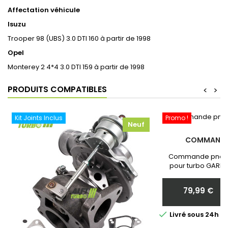
Affectation véhicule
Isuzu
Trooper 98 (UBS) 3.0 DTI 160 à partir de 1998
Opel
Monterey 2 4*4 3.0 DTI 159 à partir de 1998
PRODUITS COMPATIBLES
<
>
Kit Joints Inclus
Promo !
Neuf
COMMANDE
Commande pneum
pour turbo GARRE
Neuf et Garantie 
communiquer nous 
79,99 €
votr
Prix

Livré sous 24h 