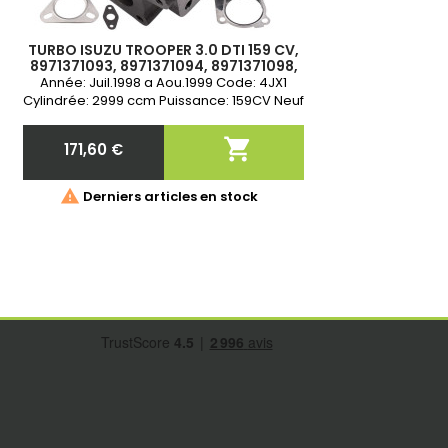
TURBO ISUZU TROOPER 3.0 DTI 159 CV,
8971371093, 8971371094, 8971371098,
8972503641, VA430070, VB430015,
Année: Juil.1998 a Aou.1999 Code: 4JX1
VC430015, VICF, VIDS
Cylindrée: 2999 ccm Puissance: 159CV Neuf
&amp; Garantie 2 ans

171,60 €
Prix

Derniers articles en stock