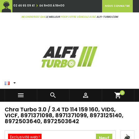
02 46 65 09 41
DE 9H00 À 18H00
NOUS CONNAITRE
NE CHOISISSEZ QUE
LE MEILLEUR
POUR VOTRE VÉHICULE AVEC
ALFI-TURBO.COM

0



shopping_cart
Chra Turbo 3.0 / 3.4 TD 114 159 160, VIDS,
VICF, 8971371098, 8971371099, 8973125140,
8972503640, 8972503642
Exclusivité web !
Neuf