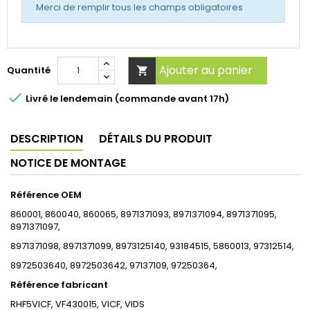
Merci de remplir tous les champs obligatoires
Ajouter au panier
Quantité


Livré le lendemain (commande avant 17h)
DESCRIPTION
DÉTAILS DU PRODUIT
NOTICE DE MONTAGE
Référence OEM
860001, 860040, 860065, 8971371093, 8971371094, 8971371095,
8971371097,
8971371098, 8971371099, 8973125140, 93184515, 5860013, 97312514,
8972503640, 8972503642, 97137109, 97250364,
Référence fabricant
RHF5VICF, VF430015, VICF, VIDS