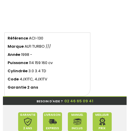
Référence
ACI-130
Marque
ALFI TURBO ///
Année
1998 -
Puissance
114 159 160 cv
Cylindrée
3.0 3.4 TD
Code
4JX1TC, 4JX1TV
Garantie 2 ans
02 46 65 09 41
BESOIN D'AIDE ?
GARANTIE
LIVRAISON
MANUEL
MEILLEUR
2 ANS
EXPRESS
INCLUS
PRIX