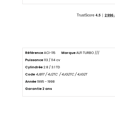
Référence
ACI-115
Marque
ALFI TURBO ///
Puissance
113 / 114 cv
Cylindrée
2.8 / 3.1 TD
Code
4JB1T / 4J2TC / 4JG2TC / 4JG2T
Année
1995 - 1998
Garantie 2 ans