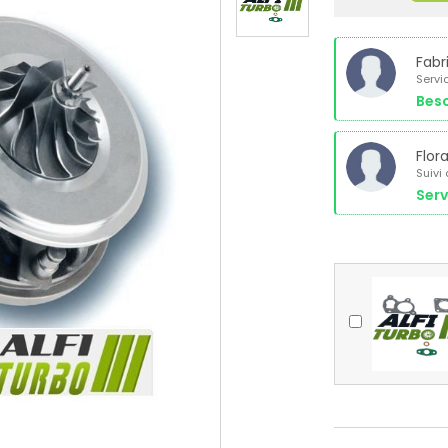
Fabr
Servi
Beso
Flor
Suivi
Serv