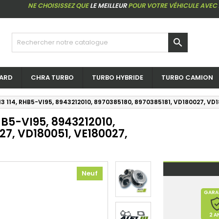
NE CHOISISSEZ QUE
LE MEILLEUR
POUR VOTRE VÉHICULE AVEC

ARD
CHRA TURBO
TURBO HYBRIDE
TURBO CAMION
 113 114, RHB5-VI95, 8943212010, 8970385180, 8970385181, VD180027, VD1
RHB5-VI95, 8943212010,
27, VD180051, VE180027,
Neuf
GARA
2 A