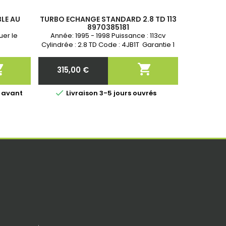
BLE AU
TURBO ECHANGE STANDARD 2.8 TD 113
8970385181
uer le
Année: 1995 - 1998 Puissance : 113cv
Cylindrée : 2.8 TD Code : 4JB1T Garantie 1
an


315,00 €
Prix

 avant
Livraison 3-5 jours ouvrés