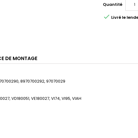
Quantité

Livré le le
CE DE MONTAGE
8970700290, 8970700292, 97070029
027, VD180051, VE180027, VI74, VI95, VIAH