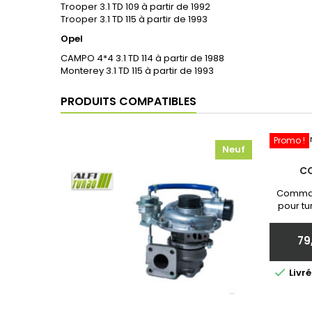
Trooper 3.1 TD 109 à partir de 1992
Trooper 3.1 TD 115 à partir de 1993
Opel
CAMPO 4*4 3.1 TD 114 à partir de 1988
Monterey 3.1 TD 115 à partir de 1993
PRODUITS COMPATIBLES
Promo !
Neuf
C
Comman
pour tu
Neuf et 
communi
79

Livr