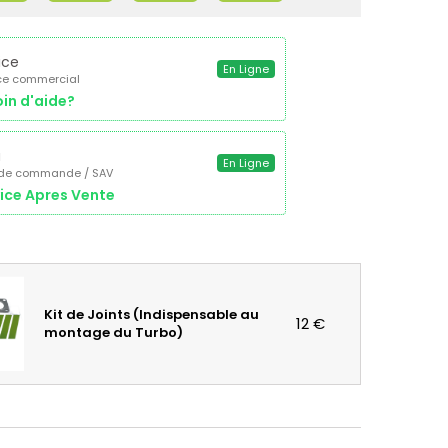
ice
En Ligne
ce commercial
in d'aide?
a
En Ligne
 de commande / SAV
ice Apres Vente
Kit de Joints (Indispensable au
12 €
montage du Turbo)