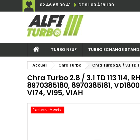
02 46 65 09 41
DE 9H00 À 18H00
TURBO NEUF
TURBO ECHANGE STAND
Accueil
Chra Turbo
Chra Turbo 2.8 / 3.1 TD
Chra Turbo 2.8 / 3.1 TD 113 114, 
8970385180, 8970385181, VD1800
VI74, VI95, VIAH
Exclusivité web !