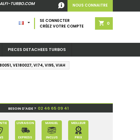
ALFI-TURBO.COM
NOUS CONNAITRE
SE CONNECTER

shopping_cart
0
CRÉEZ VOTRE COMPTE
PIECES DETACHEES TURBOS
80051, VE180027, VI74, VI95, VIAH
02 46 65 09 41
BESOIN D'AIDE ?
NTIE
LIVRAISON
MANUEL
MEILLEUR
NS
EXPRESS
INCLUS
PRIX