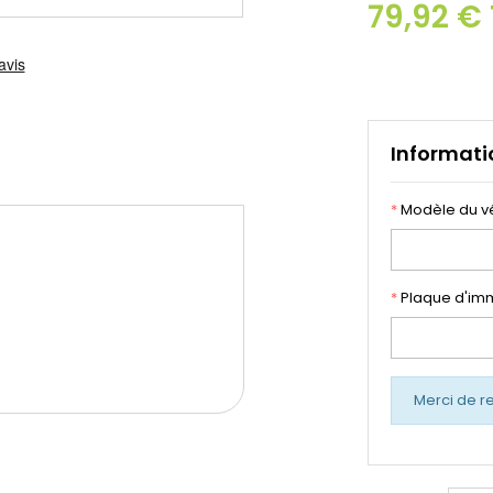
79,92 €
Informati
*
Modèle du v
*
Plaque d'imm
Merci de r