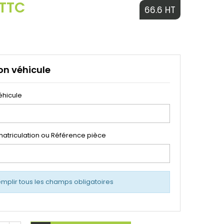
 TTC
66.6 HT
on véhicule
éhicule
atriculation ou Référence pièce
emplir tous les champs obligatoires