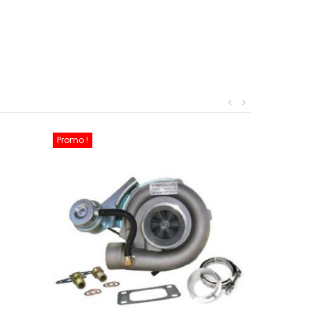
<
>
Promo !