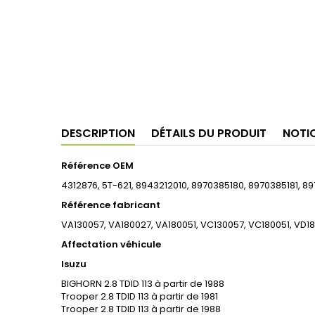
DESCRIPTION
DÉTAILS DU PRODUIT
NOTI
Référence OEM
4312876, 5T-621, 8943212010, 8970385180, 8970385181, 
Référence fabricant
VA130057, VA180027, VA180051, VC130057, VC180051, VD180
Affectation véhicule
Isuzu
BIGHORN 2.8 TDID 113 à partir de 1988
Trooper 2.8 TDID 113 à partir de 1981
Trooper 2.8 TDID 113 à partir de 1988