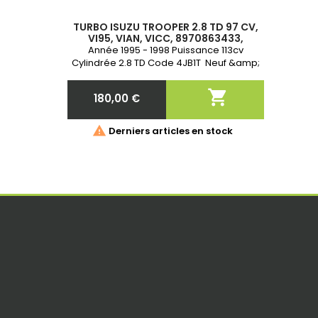
TURBO ISUZU TROOPER 2.8 TD 97 CV,
VI95, VIAN, VICC, 8970863433,
8970863436, 897148076,
Année 1995 - 1998 Puissance 113cv
8971480760, 8971480762, 8I05-200-
Cylindrée 2.8 TD Code 4JB1T Neuf &amp;
521
Garantie 2 ans

180,00 €
Prix

Derniers articles en stock