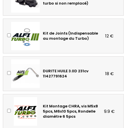
turbo si non remplacé)
Kit de Joints (Indispensable
12 €
au montage du Turbo)
DURITE HUILE 3.0D 231cv
18 €
11427791624
Kit Montage CHRA, vis M5x8
9.9 €
5pcs, M6x10 5pcs, Rondelle
diamètre 6 5pcs