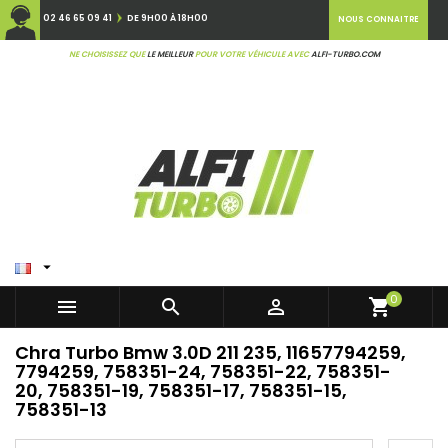
02 46 65 09 41
DE 9H00 À 18H00
NOUS CONNAITRE
NE CHOISISSEZ QUE
LE MEILLEUR
POUR VOTRE VÉHICULE AVEC
ALFI-TURBO.COM

0



shopping_cart
Chra Turbo Bmw 3.0D 211 235, 11657794259,
7794259, 758351-24, 758351-22, 758351-
20, 758351-19, 758351-17, 758351-15,
758351-13