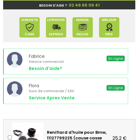
02 46 65 09 41
BESOIN D'AIDE ?
GARANTIE
LIVRAISON
MANUEL
MEILLEUR
2 ANS
EXPRESS
INCLUS
PRIX
Fabrice
En Ligne
Service commercial
Besoin d'aide?
Flora
En Ligne
Suivi de commande / SAV
Service Apres Vente
Reniflard d'huile pour Bmw,
25.2 €
11127799225 (cause casse