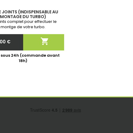
E JOINTS (INDISPENSABLE AU
MONTAGE DU TURBO)
oints complet pour effectuer le
montge de votre turbo.

,00 €
Prix
é sous 24h (commande avant
18h)