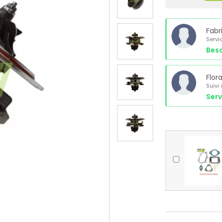
Fabr
Servi
Beso
Flor
Suivi
Serv