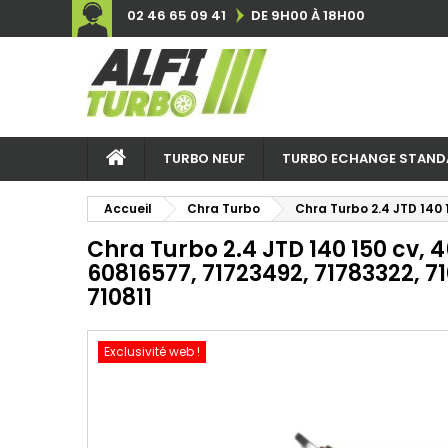
02 46 65 09 41
DE 9H00 À 18H00
TURBO NEUF
TURBO ECHANGE STAND
Accueil
Chra Turbo
Chra Turbo 2.4 JTD 140 
Chra Turbo 2.4 JTD 140 150 cv, 
60816577, 71723492, 71783322, 71
710811
Exclusivité web !