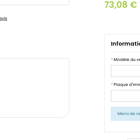
73,08 €
Informati
*
Modèle du v
*
Plaque d'imm
Merci de r