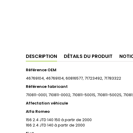
DESCRIPTION
DÉTAILS DU PRODUIT
NOTI
Référence OEM
46769104, 46769104, 60816577, 71723492, 71783322
Référence fabricant
710811-0001, 710811-0002, 710811-5001S, 710811-5002S, 710
Affectation véhicule
Alfa Romeo
156 2.4 JTD 140 150 à partir de 2000
166 2.4 JTD 140 à partir de 2000