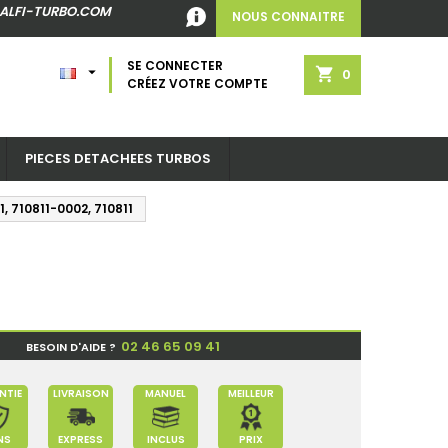
ALFI-TURBO.COM
NOUS CONNAITRE
SE CONNECTER

shopping_cart
0
CRÉEZ VOTRE COMPTE
PIECES DETACHEES TURBOS
, 710811-0002, 710811
02 46 65 09 41
BESOIN D'AIDE ?
NTIE
LIVRAISON
MANUEL
MEILLEUR
NS
EXPRESS
INCLUS
PRIX