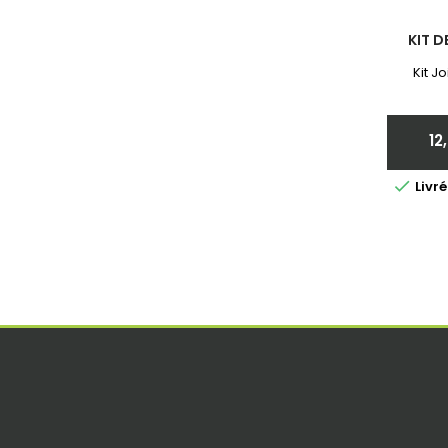
KIT D
Kit J
12

Livr