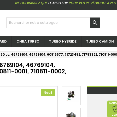
NE CHOISISSEZ QUE
LE MEILLEUR
POUR VOTRE VÉHICULE AVEC

ARD
CHRA TURBO
TURBO HYBRIDE
TURBO CAMION
150 cv, 46769104, 46769104, 60816577, 71723492, 71783322, 710811-0001
46769104, 46769104,
0811-0001, 710811-0002,
Neuf
GARA
2 A