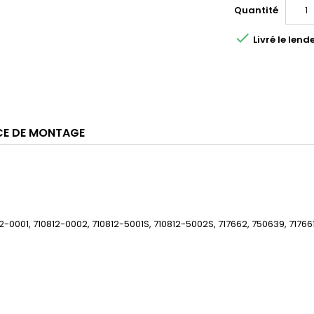
Quantité

Livré le le
CE DE MONTAGE
812-0001, 710812-0002, 710812-5001S, 710812-5002S, 717662, 750639,
71766