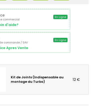
ice
En Ligne
ce commercial
in d'aide?
a
En Ligne
 de commande / SAV
ice Apres Vente
Kit de Joints (Indispensable au
12 €
montage du Turbo)