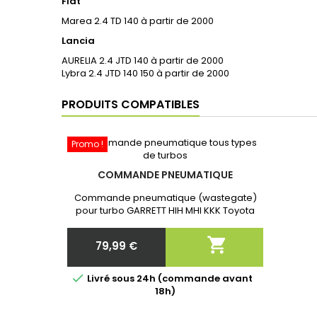
Fiat
Marea 2.4 TD 140 à partir de 2000
Lancia
AURELIA 2.4 JTD 140 à partir de 2000
Lybra 2.4 JTD 140 150 à partir de 2000
PRODUITS COMPATIBLES
Promo !
COMMANDE PNEUMATIQUE
Commande pneumatique (wastegate)
pour turbo GARRETT HIH MHI KKK Toyota
Neuf et Garantie 2 ans. Après commande
communiquer nous la référence exacte

79,99 €
de votre turbo!
Prix

Livré sous 24h (commande avant
18h)