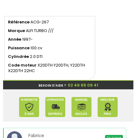
Référence
ACG-267
Marque
ALFI TURBO ///
Année
1997-
Puissance
100 cv
Cylindrée
2.0 DTI
Code moteur
X20DTH Y20DTH, Y22DTH
X22DTH 22HC
02 46 65 09 41
BESOIN D'AIDE ?
GARANTIE
LIVRAISON
MANUEL
MEILLEUR
2 ANS
EXPRESS
INCLUS
PRIX
Fabrice
En Ligne