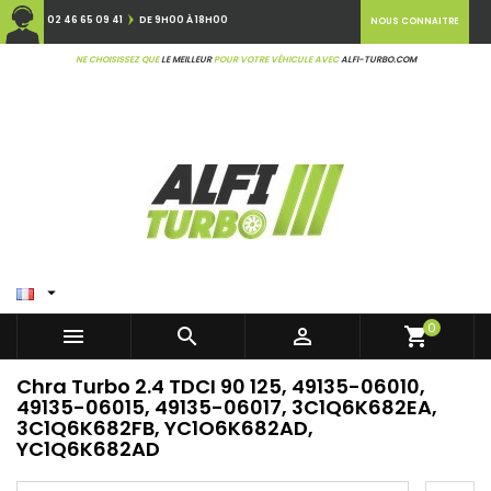
02 46 65 09 41
DE 9H00 À 18H00
NOUS CONNAITRE
NE CHOISISSEZ QUE
LE MEILLEUR
POUR VOTRE VÉHICULE AVEC
ALFI-TURBO.COM

0



shopping_cart
Chra Turbo 2.4 TDCI 90 125, 49135-06010,
49135-06015, 49135-06017, 3C1Q6K682EA,
3C1Q6K682FB, YC1O6K682AD,
YC1Q6K682AD