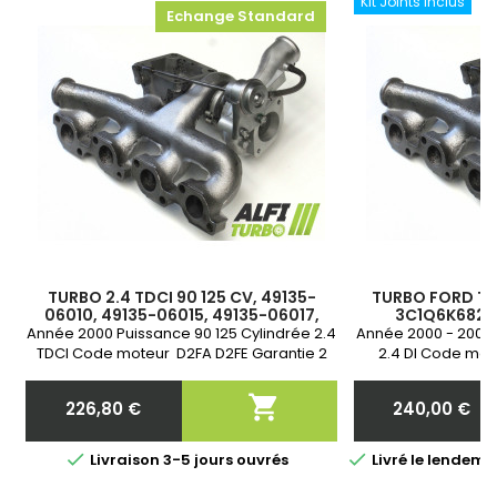
Kit Joints Inclus
Echange Standard
TURBO 2.4 TDCI 90 125 CV, 49135-
TURBO FORD TRA
06010, 49135-06015, 49135-06017,
3C1Q6K682EA
3C1Q6K682EA, 3C1Q6K682FB,
YC1Q6K682AD, 4
Année 2000 Puissance 90 125 Cylindrée 2.4
Année 2000 - 2006 
YC1O6K682AD, YC1Q6K682AD
06010, 49135-0
TDCI Code moteur D2FA D2FE Garantie 2
2.4 DI Code mot
ans
Garan

226,80 €
240,00 €
Prix
Prix


Livraison 3-5 jours ouvrés
Livré le lende