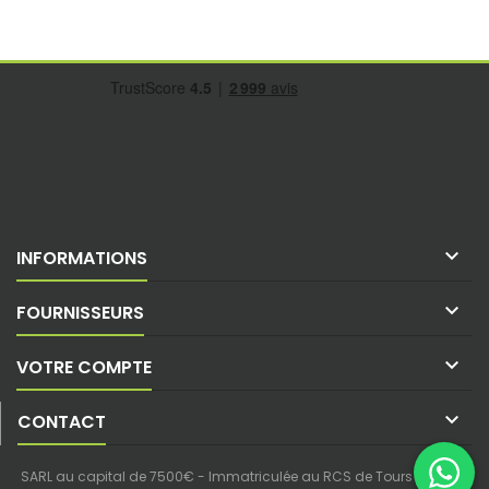

INFORMATIONS

FOURNISSEURS

VOTRE COMPTE

CONTACT
SARL au capital de 7500€ - Immatriculée au RCS de Tours - SIREN :