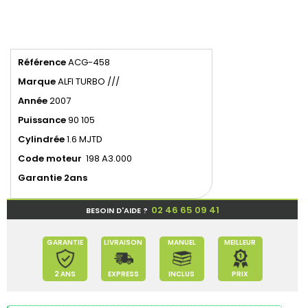
Référence
ACG-458
Marque
ALFI TURBO ///
Année
2007
Puissance
90 105
Cylindrée
1.6 MJTD
Code moteur
198 A3.000
Garantie 2ans
02 46 65 09 41
BESOIN D'AIDE ?
GARANTIE
LIVRAISON
MANUEL
MEILLEUR
2 ANS
EXPRESS
INCLUS
PRIX