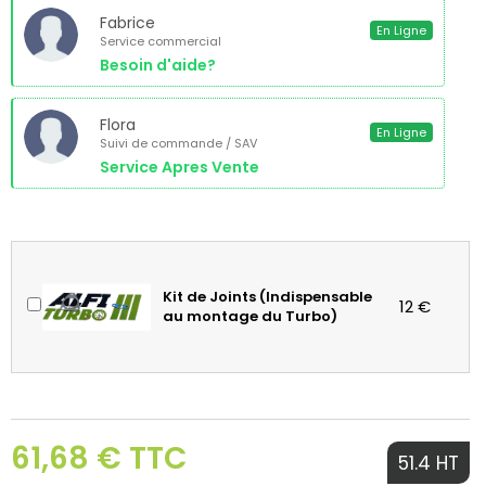
Fabrice
En Ligne
Service commercial
Besoin d'aide?
Flora
En Ligne
Suivi de commande / SAV
Service Apres Vente
Kit de Joints (Indispensable
12 €
au montage du Turbo)
61,68 € TTC
51.4 HT