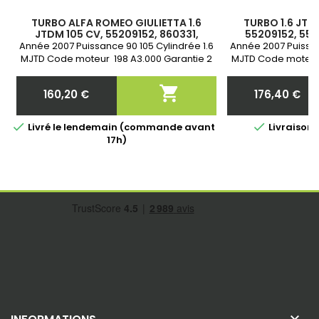
TURBO ALFA ROMEO GIULIETTA 1.6
TURBO 1.6 JTD
JTDM 105 CV, 55209152, 860331,
55209152, 552
55230176, 55229855, 55229855,
71794561, 717
Année 2007 Puissance 90 105 Cylindrée 1.6
Année 2007 Puissan
766891-1, 784844-1, 807068-1
766891-1, 78
MJTD Code moteur 198 A3.000 Garantie 2
MJTD Code moteur 
ans

160,20 €
176,40 €
Prix
Prix


Livré le lendemain (commande avant
Livraison 
17h)
