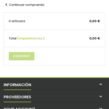
chevron_left
Continuar comprando
0 artículos
0,00 €
Total
(impuestos inc.)
0,00 €
CHECKOUT

INFORMACIÓN

PROVEEDORES
