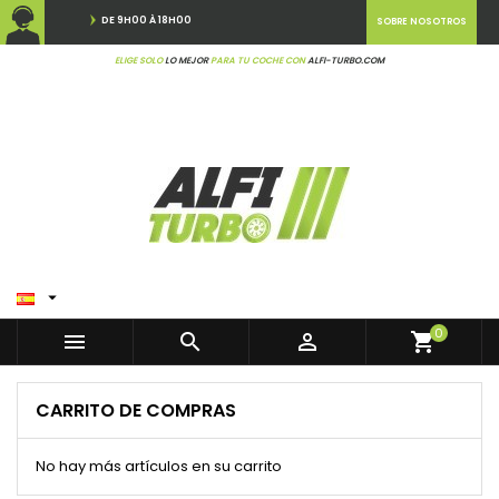
DE 9H00 À 18H00
SOBRE NOSOTROS
ELIGE SOLO
LO MEJOR
PARA TU COCHE CON
ALFI-TURBO.COM

0



shopping_cart
CARRITO DE COMPRAS
No hay más artículos en su carrito