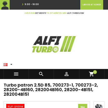
9:00 - 18:00
LÆR OS AT KENDE
VÆLG KUN
DET BEDSTE
TIL DIT KØRETØJ MED
ALFI-TURBO.COM

0



shopping_cart
Turbo patron 2.5D 85, 700273-1, 700273-2,
28200-4B160, 282004B160, 28200-4B151,
282004B151
Kun online
Ny