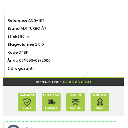
Reference
ACG-187
Brand
ALFI TURBO ///
Effekt
80 hk
Slagvolumen
2.5 D
Kode
D4BF
År
Fra 07/1993-03/2000
2 års garanti
02 46 65 09 41
BESOIN D'AIDE ?
GARANTIE
LIVRAISON
MANUEL
MEILLEUR
2 ANS
EXPRESS
INCLUS
PRIX