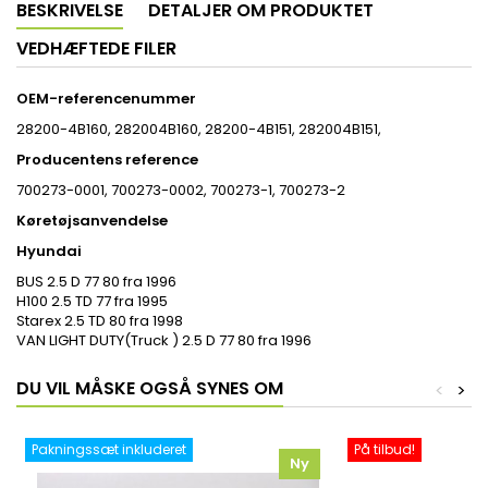
BESKRIVELSE
DETALJER OM PRODUKTET
VEDHÆFTEDE FILER
OEM-referencenummer
28200-4B160, 282004B160, 28200-4B151, 282004B151,
Producentens reference
700273-0001, 700273-0002, 700273-1, 700273-2
Køretøjsanvendelse
Hyundai
BUS 2.5 D 77 80 fra 1996
H100 2.5 TD 77 fra 1995
Starex 2.5 TD 80 fra 1998
VAN LIGHT DUTY(Truck ) 2.5 D 77 80 fra 1996
DU VIL MÅSKE OGSÅ SYNES OM
<
>
Pakningssæt inkluderet
På tilbud!
Ny