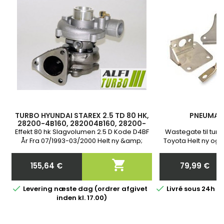
TURBO HYUNDAI STAREX 2.5 TD 80 HK,
PNEUMAT
28200-4B160, 282004B160, 28200-
4B151, 282004B151, 700273-0001,
Effekt 80 hk Slagvolumen 2.5 D Kode D4BF
Wastegate til tur
700273-0002, 700273-1, 700277
År Fra 07/1993-03/2000 Helt ny &amp;
Toyota Helt ny og m
garanteret i 2 år
bestilling bede
nøjagtige reser

155,64 €
79,99 €
t
Pris
Pris


Levering næste dag (ordrer afgivet
Livré sous 24h 
inden kl. 17.00)