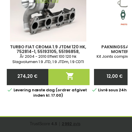
TURBO FIAT CROMA 1.9 JTDM 120 HK,
PAKNINGSSÆT 
752814-1, 55193105, 55196858,
MONTERIN
55196765, 55195787, 55205179,
År 2004 - 2010 Effekt 100 120 hk
Kit Joints complet t
55190871, 55205474, 5860014
Slagvolumen 1.9 JTD, 1.9 JTDm, 1.9 CDTI
Motorkode 192 A8.000, 939 A1.000, Z 19 DT, Z
19 DTL Helt ny og med 2 års garanti

274,20 €
12,00 €
Pris
Pris


Levering næste dag (ordrer afgivet
Livré sous 24h 
inden kl. 17.00)