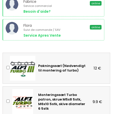
Fabrice
online
Service commercial
Besoin d'aide?
Flora
online
Suivi de commande / SAV
Service Apres Vente
Pakningssæt (Nødvendigt
12 €
til montering af turbo)
Monteringssæt Turbo
patron, skrue M5x8 5stk,
9.9 €
M6x10 5stk, skive diameter
6 5stk