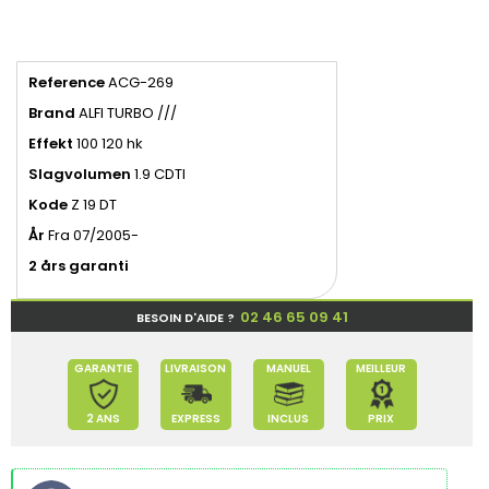
Reference
ACG-269
Brand
ALFI TURBO ///
Effekt
100 120 hk
Slagvolumen
1.9 CDTI
Kode
Z 19 DT
År
Fra 07/2005-
2 års garanti
02 46 65 09 41
BESOIN D'AIDE ?
GARANTIE
LIVRAISON
MANUEL
MEILLEUR
2 ANS
EXPRESS
INCLUS
PRIX