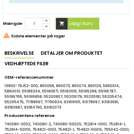
Læg i kurv
Mængde


Sidste elementer på lager
BESKRIVELSE
DETALJER OM PRODUKTET
VEDHÆFTEDE FILER
OEM-referencenummer
13900-79J52-000, 860068, 860073, 860074, 860129, 5860014,
5860031, 55188334, 55190871, 55193105, 55195268, 55195787,
55196765, 55196858, 55200807, 55205179, 55205181, 55205474,
55205475, 71788697, 71790934, 93169105, 93178697, 93183681,
93183987, 93184790, 93192073
Producentens reference
740080-0002, 740080-2, 740080-5002S, 752814-0001, 752814-1,
752814-5001S, 754821-0001, 754821-1, 754821-5001S, 755042-0001,