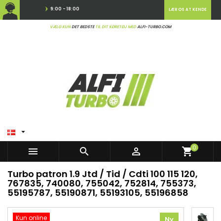
9:00 - 18:00
LÆR OS AT KENDE
VÆLG KUN
DET BEDSTE
TIL DIT KØRETØJ MED
ALFI-TURBO.COM

0



shopping_cart
Turbo patron 1.9 Jtd / Tid / Cdti 100 115 120,
767835, 740080, 755042, 752814, 755373,
55195787, 55190871, 55193105, 55196858
Kun online
Ny