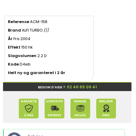
Reference
ACM-158
Brand
ALFI TURBO ///
År
Fra 2004
Effekt
150 hk
Slagvolumen
2.2 D
Kode
D4eb
Helt ny og garanteret i 2 år
02 46 65 09 41
BESOIN D'AIDE ?
GARANTIE
LIVRAISON
MANUEL
MEILLEUR
2 ANS
EXPRESS
INCLUS
PRIX