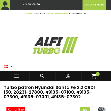
9:00 - 18:00
LÆR OS AT KENDE
VÆLG KUN
DET BEDSTE
TIL DIT KØRETØJ MED
ALFI-TURBO.COM

0



shopping_cart
Turbo patron Hyundai Santa Fe 2.2 CRDI
150, 28231-27800, 49135-07100, 49135-
07300, 49135-07301, 49135-07302
Kun online
Ny