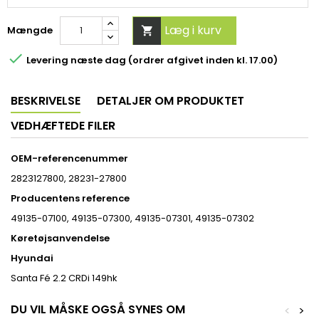
Læg i kurv
Mængde


Levering næste dag (ordrer afgivet inden kl. 17.00)
BESKRIVELSE
DETALJER OM PRODUKTET
VEDHÆFTEDE FILER
OEM-referencenummer
2823127800, 28231-27800
Producentens reference
49135-07100, 49135-07300, 49135-07301, 49135-07302
Køretøjsanvendelse
Hyundai
Santa Fé 2.2 CRDi 149hk
DU VIL MÅSKE OGSÅ SYNES OM
<
>