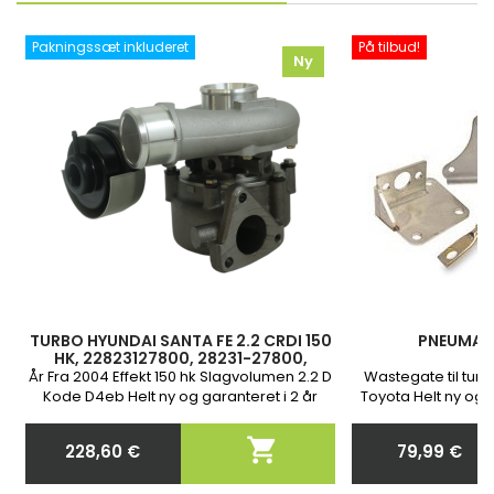
Pakningssæt inkluderet
På tilbud!
Ny
TURBO HYUNDAI SANTA FE 2.2 CRDI 150
PNEUMAT
HK, 22823127800, 28231-27800,
49135-07100 49135-07300 49135-
År Fra 2004 Effekt 150 hk Slagvolumen 2.2 D
Wastegate til tur
07301 49135-07302
Kode D4eb Helt ny og garanteret i 2 år
Toyota Helt ny og m
bestilling bede
nøjagtige reser

228,60 €
79,99 €
t
Pris
Pris