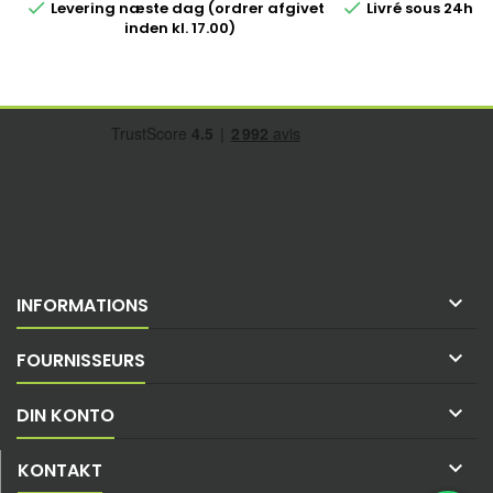


Levering næste dag (ordrer afgivet
Livré sous 24h 
inden kl. 17.00)

INFORMATIONS

FOURNISSEURS

DIN KONTO

KONTAKT