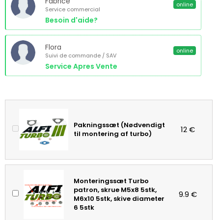
Fabrice
online
Service commercial
Besoin d'aide?
Flora
online
Suivi de commande / SAV
Service Apres Vente
Pakningssæt (Nødvendigt
12 €
til montering af turbo)
Monteringssæt Turbo
patron, skrue M5x8 5stk,
9.9 €
M6x10 5stk, skive diameter
6 5stk