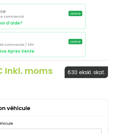
ice
online
ce commercial
in d'aide?
a
online
 de commande / SAV
ice Apres Vente
€ Inkl. moms
630 ekskl. skat.
on véhicule
éhicule