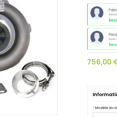
Fabr
Servi
Beso
Flor
Suivi
Serv
756,00 
Informati
*
Modèle du v