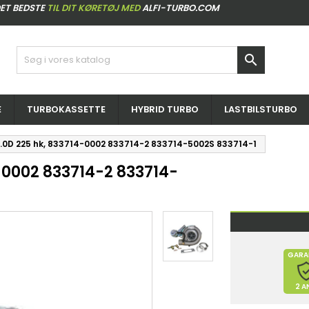
ET BEDSTE
TIL DIT KØRETØJ MED
ALFI-TURBO.COM

E
TURBOKASSETTE
HYBRID TURBO
LASTBILSTURBO
.0D 225 hk, 833714-0002 833714-2 833714-5002S 833714-1
-0002 833714-2 833714-
GARA
2 A