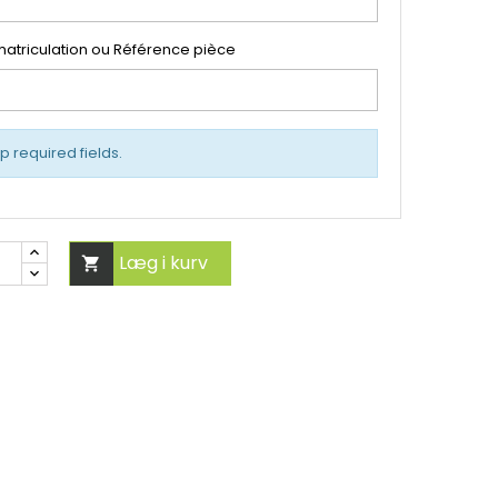
atriculation ou Référence pièce
up required fields.
Læg i kurv
