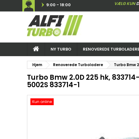
VÆLG KUN
D
9:00 - 18:00
NY TURBO
RENOVEREDE TURBOLADER
Hjem
Renoverede Turboladere
Turbo Bmw 2
Turbo Bmw 2.0D 225 hk, 833714
5002S 833714-1
Kun online