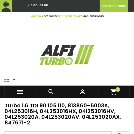
9:00 - 18:00
LÆR OS AT KENDE
VÆLG KUN
DET BEDSTE
TIL DIT KØRETØJ MED
ALFI-TURBO.COM

0



shopping_cart
Turbo 1.6 TDI 90 105 110, 813860-5003S,
04L253016H, 04L253016HX, 04l253016HV,
04L253020A, 04L253020AV, 04L253020AX,
847671-2