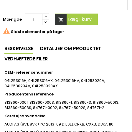
Læg i kurv
Mængde


Sidste elementer på lager
BESKRIVELSE
DETALJER OM PRODUKTET
VEDHÆFTEDE FILER
OEM-referencenummer
04L253016H, 04L253016HX, 04L253016HV, 04L253020A,
04L253020AV, 04L253020AX
Producentens reference
813860-0001, 813860-0003, 813860-1, 813860-3, 813860-5001S,
813860-5003S, 847671-0002, 847671-5002S, 847671-2
Køretøjsanvendelse
AUDI
A3 (8V1, 8VK)
PC
2013-09
DIESEL
CRKB, CXXB, DBKA
110