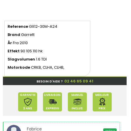
Reference
GX12-30M-A24
Brand
Garrett
År
Fra 2010
Effekt
90 105 110 hk
Slagvolumen
1.6 TDI
Motorkode
CRKB, CLHA, CLHB,
02 46 65 09 41
BESOIN D'AIDE ?
GARANTIE
LIVRAISON
MANUEL
MEILLEUR
2 ANS
EXPRESS
INCLUS
PRIX
Fabrice