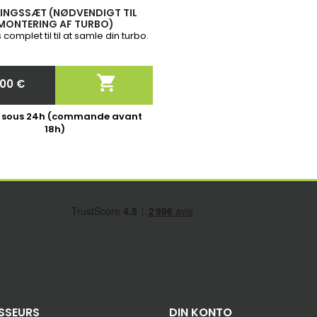
INGSSÆT (NØDVENDIGT TIL
MONTERING AF TURBO)
s complet til til at samle din turbo.

,00 €
Pris
é sous 24h (commande avant
18h)
SSEURS
DIN KONTO