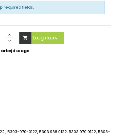
up required fields.
Læg i kurv

5 arbejdsdage
122
, 5303-970-0122, 5303 988 0122, 5303 970 0122, 5303-