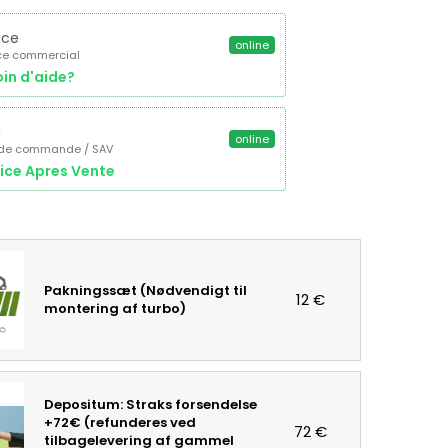
ice
online
ce commercial
in d'aide?
a
online
 de commande / SAV
ice Apres Vente
Pakningssæt (Nødvendigt til
12 €
montering af turbo)
Depositum: Straks forsendelse
+72€ (refunderes ved
72 €
tilbagelevering af gammel