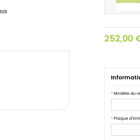
252,00 
Informati
*
Modèle du v
*
Plaque d'imm