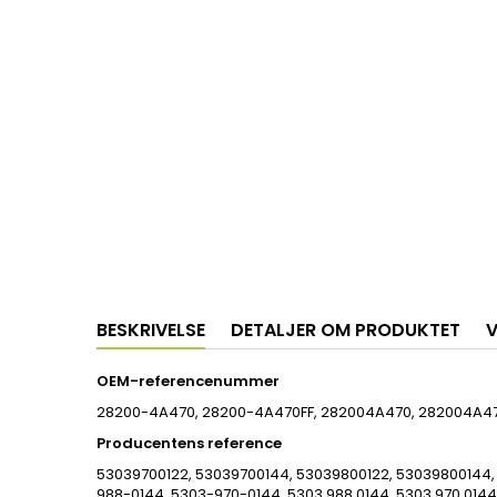
BESKRIVELSE
DETALJER OM PRODUKTET
V
OEM-referencenummer
28200-4A470, 28200-4A470FF, 282004A470, 282004A47
Producentens reference
53039700122, 53039700144, 53039800122, 53039800144,
988-0144, 5303-970-0144, 5303 988 0144, 5303 970 0144