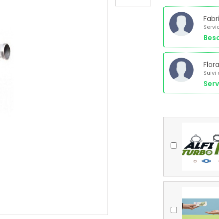
Fabr
Servi
Beso
Flor
Suivi
Serv