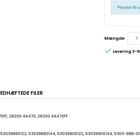
Please fill 
Mængde

Levering 3-
EDHÆFTEDE FILER
0FF, 28200 4A470, 28200 4A470FF
 53039880122, 53039880144, 53039900122, 53039900144, 5303-988-0