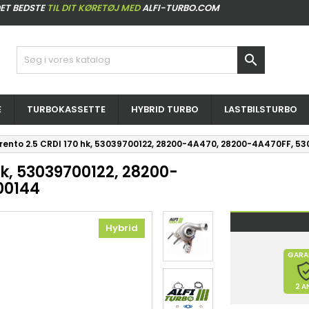
ET BEDSTE
TIL DIT KØRETØJ MED
ALFI-TURBO.COM

E
TURBOKASSETTE
HYBRID TURBO
LASTBILSTURBO
orento 2.5 CRDI 170 hk, 53039700122, 28200-4A470, 28200-4A470FF, 5
hk, 53039700122, 28200-
00144
Hybrid
GARA
2 A