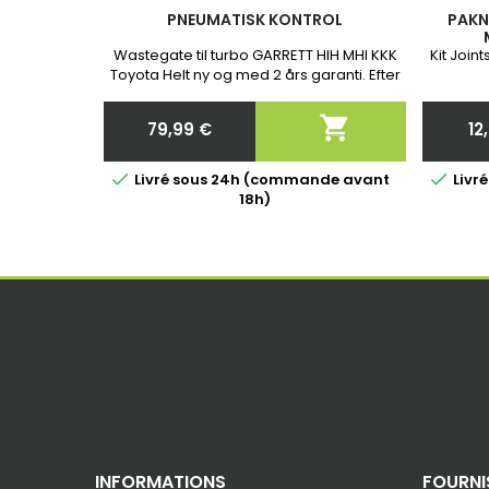
PNEUMATISK KONTROL
PAKN
Wastegate til turbo GARRETT HIH MHI KKK
Kit Joint
Toyota Helt ny og med 2 års garanti. Efter
bestilling bedes du fortælle os det
nøjagtige reservedelsnummer på din

79,99 €
12
turbo!
Pris


Livré sous 24h (commande avant
Livr
18h)
INFORMATIONS
FOURNI