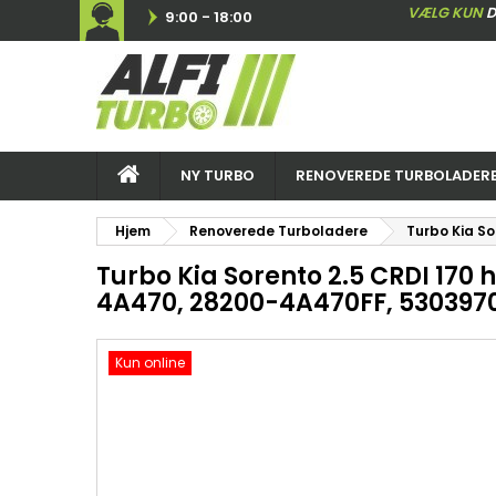
VÆLG KUN
D
9:00 - 18:00
NY TURBO
RENOVEREDE TURBOLADER
Hjem
Renoverede Turboladere
Turbo Kia S
Turbo Kia Sorento 2.5 CRDI 170 
4A470, 28200-4A470FF, 530397
Kun online