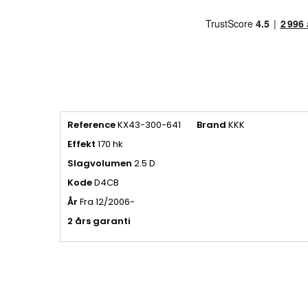
Reference
KX43-300-641
Brand
KKK
Effekt
170 hk
Slagvolumen
2.5 D
Kode
D4CB
År
Fra 12/2006-
2 års garanti