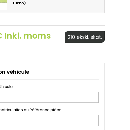
turbo)
€ Inkl. moms
210 ekskl. skat.
on véhicule
éhicule
atriculation ou Référence pièce