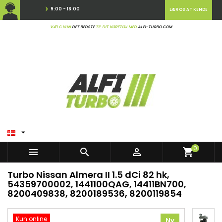
9:00 - 18:00
LÆR OS AT KENDE
VÆLG KUN
DET BEDSTE
TIL DIT KØRETØJ MED
ALFI-TURBO.COM

0



shopping_cart
Turbo Nissan Almera II 1.5 dCi 82 hk,
54359700002, 1441100QAG, 14411BN700,
8200409838, 8200189536, 8200119854
Kun online
Ny