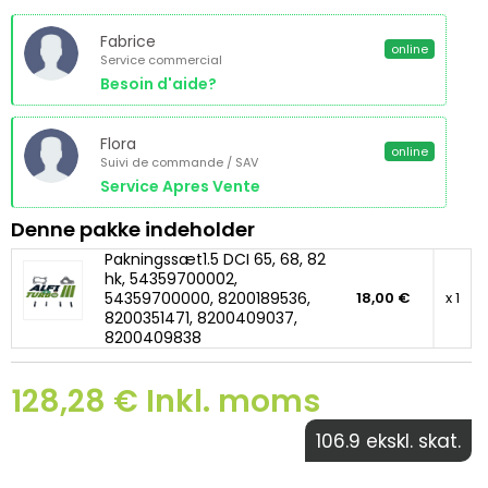
Fabrice
online
Service commercial
Besoin d'aide?
Flora
online
Suivi de commande / SAV
Service Apres Vente
Denne pakke indeholder
Pakningssæt1.5 DCI 65, 68, 82
hk, 54359700002,
54359700000, 8200189536,
18,00 €
x 1
8200351471, 8200409037,
8200409838
128,28 € Inkl. moms
106.9 ekskl. skat.