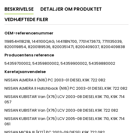
BESKRIVELSE
DETALJER OM PRODUKTET
VEDHÆFTEDE FILER
OEM-referencenummer
119854H118218, 1441100QAG, 14411BN700, 7701473673, 7711135039,
8200119854, 8200189536, 8200351471, 8200409037, 8200409838
Producentens reference
54359700002, 54359800002, 54359900002, 54359880002
Køretøjsanvendelse
NISSAN ALMERA II (N16) PC 2003-01 DIESEL K9K 722 082
NISSAN ALMERA II Hatchback (N16) PC 2003-01 DIESEL K9K 722 082
NISSAN KUBISTAR Van (X76) LCV 2003-08 DIESEL K9K 710, K9K 714
057
NISSAN KUBISTAR Van (X76) LCV 2003-08 DIESEL K9K 722 082
NISSAN KUBISTAR Van (X76) LCV 2005-08 DIESEL K9K 710, K9K 714
061
NISSAN MICRA III (K12) PC 2003-09 DIESEL K9K 722 082