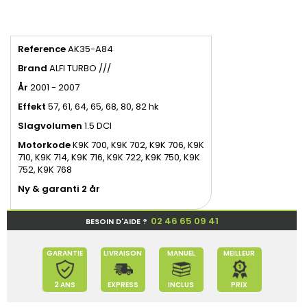
Reference
AK35-A84
Brand
ALFI TURBO ///
År
2001 - 2007
Effekt
57, 61, 64, 65, 68, 80, 82 hk
Slagvolumen
1.5 DCI
Motorkode
K9K 700, K9K 702, K9K 706, K9K
710, K9K 714, K9K 716, K9K 722, K9K 750, K9K
752, K9K 768
Ny & garanti 2 år
02 46 65 09 41
BESOIN D'AIDE ?
GARANTIE
LIVRAISON
MANUEL
MEILLEUR
2 ANS
EXPRESS
INCLUS
PRIX