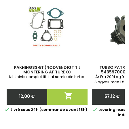
PAKNINGSSÆT (NØDVENDIGT TIL
TURBO PATRON 
MONTERING AF TURBO)
54359700002
820018953
Kit Joints complet til til at samle din turbo.
År Fra 2001 og frem
Slagvolumen 1.5 D
K9K722 2

12,00 €
57,12 €
Pris
Pris


Livré sous 24h (commande avant 18h)
Levering næste
inden 