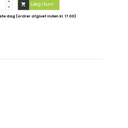
Læg i kurv

te dag (ordrer afgivet inden kl. 17.00)