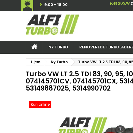
VÆLG KUN
D
9:00 - 18:00
NY TURBO
RENOVEREDE TURBOLADER
Hjem
Ny Turbo
Turbo VW LT 2.5 TDI 83, 90,
Turbo VW LT 2.5 TDI 83, 90, 95, 1
074145701CV, 074145701CX, 531
53149887025, 5314990702
Kun online