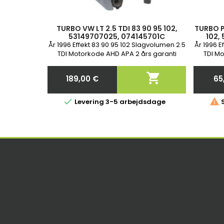
TURBO VW LT 2.5 TDI 83 90 95 102,
TURBO P
53149707025, 074145701C
102,
53
År 1996 Effekt 83 90 95 102 Slagvolumen 2.5
År 1996 E
TDI Motorkode AHD APA 2 års garanti
TDI Mo

189,00 €
65
Pris


Levering 3-5 arbejdsdage
S