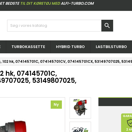
ET BEDSTE
TIL DIT KØRETØJ MED
ALFI-TURBO.COM

E
TURBOKASSETTE
HYBRID TURBO
LASTBILSTURBO
 95, 102 hk, 074145701C, 074145701CV, 074145701CX, 53149707025, 53
02 hk, 074145701C,
49707025, 53149807025,
Ny
GARA
2 A