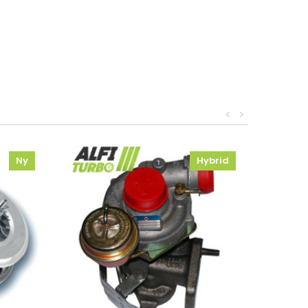
<
>
Ny
Hybrid