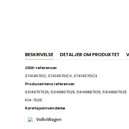
BESKRIVELSE
DETALJER OM PRODUKTET
V
OEM-referencer
074145701C, 074145701CV, 074145701CX
Producentens referencer
53149707025, 53149807025, 53149887025, 53149907025
K14-7025
Køretøjsanvendelse
VolksWagen