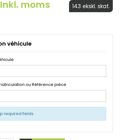
€ Inkl. moms
143 ekskl. skat.
on véhicule
éhicule
atriculation ou Référence pièce
up required fields.