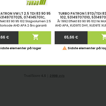
ATRON VW LT 2.5 TDI 83 90 95
TURBO PATRON 1.9TD/TDI 83
 53149707025, 074145701C,
102, 53149707010, 5314970
149807025, 53149887025
53149707024, 53149707
ffekt 83 90 95 102 Slagvolumen 2.5
År 1992 Effekt 83 90 95 102 hk M
torkode AHD APA 2 års garanti
AHD APA, XUD9TE DHY, XUD9TE XU
XUD9TTF X1 DHX Slagvolumen 1.9 D,
1.9 TD, 1.9 TRD, 2.5 TDI

,66 €
65,66 €
Pris
Pris

idste elementer på lager
Sidste elementer på la