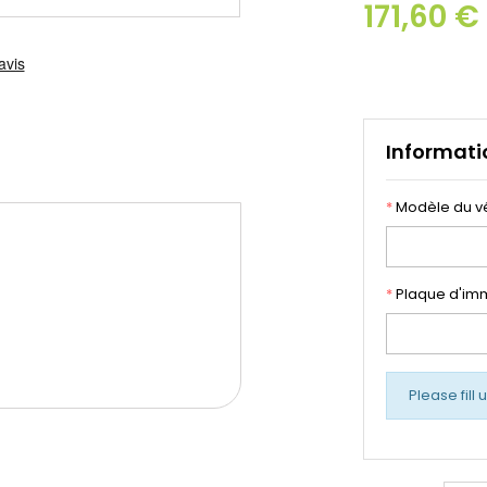
171,60 
Informati
*
Modèle du v
*
Plaque d'imm
Please fill 