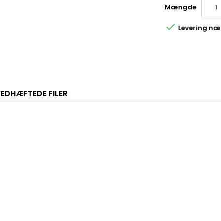
Mængde

Levering næs
EDHÆFTEDE FILER