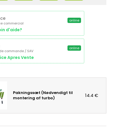
ice
online
ce commercial
in d'aide?
a
online
 de commande / SAV
ice Apres Vente
Pakningssæt (Nødvendigt til
14.4 €
montering af turbo)