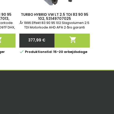
 90 95
TURBO HYBRID VW LT 2.5 TDI 83 90 95
7013,
102, 53149707025
025
otorkode
År 1996 Effekt 83 90 95 102 Slagvolumen 2.5
D9TF DHX,
TDI Motorkode AHD APA 2 års garanti
 1.9 SRDT,


377,99 €
Pris

ger
Produktionstid: 15-20 arbejdsdage