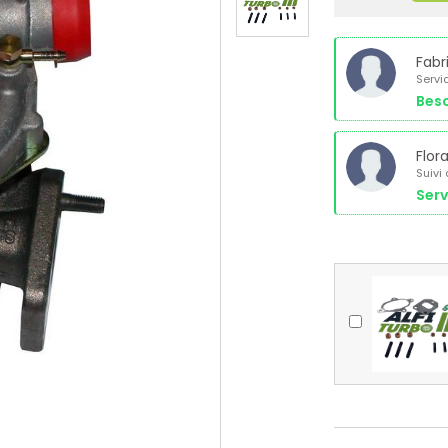
Fabr
Servi
Beso
Flor
Suivi
Serv