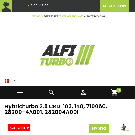
9:00 - 18:00
LÆR OS AT KENDE
VÆLG KUN
DET BEDSTE
TIL DIT KØRETØJ MED
ALFI-TURBO.COM

0



shopping_cart
Hybridturbo 2.5 CRDi 103, 140, 710060,
28200-4A001, 282004A001
Kun online
Hybrid