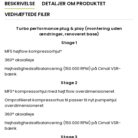
BESKRIVELSE
DETALJER OM PRODUKTET
VEDHÆFTEDE FILER
Turbo performance plug & play (montering uden
ændringer, renoveret base)
Stage 1
MFS højflow kompressorhjul*
360° aksialleje
Højhastighedsafbalancering (150.000 RPM) på Cimat VSR-
bænk.
Stage 2
MFS* kompressorhjul med højt flow overdimensioneret
Omprofilieret kompressorhus til passer til nyt pumpehjul
overdimensioneret
360° aksialleje
Højhastighedsafbalancering (150.000 RPM) på Cimat VSR-
bænk.
Stage 3