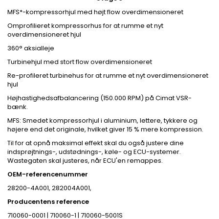
MFS*-kompressorhjul med højt flow overdimensioneret
Omprofilieret kompressorhus for at rumme et nyt
overdimensioneret hjul
360° aksialleje
Turbinehjul med stort flow overdimensioneret
Re-profileret turbinehus for at rumme et nyt overdimensioneret
hjul
Højhastighedsafbalancering (150.000 RPM) på Cimat VSR-
bænk.
MFS: Smedet kompressorhjul i aluminium, lettere, tykkere og
højere end det originale, hvilket giver 15 % mere kompression.
Til for at opnå maksimal effekt skal du også justere dine
indsprøjtnings-, udstødnings-, køle- og ECU-systemer.
Wastegaten skal justeres, når ECU'en remappes.
OEM-referencenummer
28200-4A001, 282004A001,
Producentens reference
710060-0001 | 710060-1 | 710060-5001S