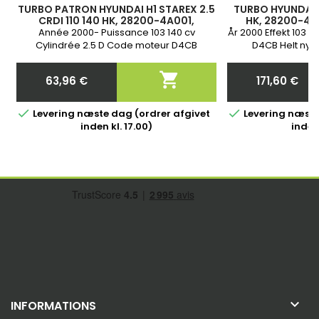
TURBO PATRON HYUNDAI H1 STAREX 2.5
TURBO HYUNDAI H
CRDI 110 140 HK, 28200-4A001,
HK, 28200-4A
282004A001, 710060-0001, 710060-1,
710060-0001, 710
Année 2000- Puissance 103 140 cv
År 2000 Effekt 103 1
710060-5001S
Cylindrée 2.5 D Code moteur D4CB
D4CB Helt ny o
Garantie 2 ans

63,96 €
171,60 €
Pris
Pris


Levering næste dag (ordrer afgivet
Levering næste
inden kl. 17.00)
inden 

INFORMATIONS