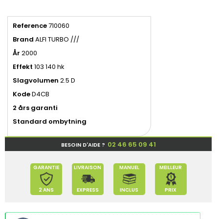
Reference
710060
Brand
ALFI TURBO ///
År
2000
Effekt
103 140 hk
Slagvolumen
2.5 D
Kode
D4CB
2 års garanti
Standard ombytning
02 46 65 09 41
BESOIN D'AIDE ?
GARANTIE
LIVRAISON
MANUEL
MEILLEUR
2 ANS
EXPRESS
INCLUS
PRIX