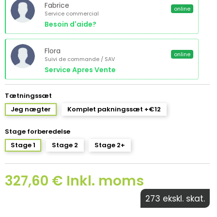
Fabrice
online
Service commercial
Besoin d'aide?
Flora
online
Suivi de commande / SAV
Service Apres Vente
Tætningssæt
Jeg nægter
Komplet pakningssæt +€12
Stage forberedelse
Stage 1
Stage 2
Stage 2+
327,60 € Inkl. moms
273 ekskl. skat.