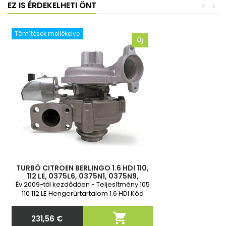
EZ IS ÉRDEKELHETI ÖNT
<
>
Tömítések mellékelve
Új
TURBÓ CITROEN BERLINGO 1.6 HDI 110,
112 LE, 0375L6, 0375N1, 0375N9,
0375P7, 9660493580, 9663199080,
Év 2009-től kezdődően - Teljesítmény 105
762328-1, 762328-2
110 112 LE Hengerűrtartalom 1.6 HDI Kód
DV6TED4 Vadonatúj és 2 év garancia

231,56 €
Ár