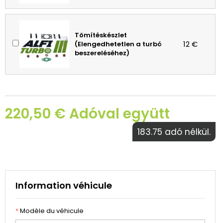
Tömítéskészlet
12 €
(Elengedhetetlen a turbó
beszereléséhez)
220,50 € Adóval együtt
183.75 adó nélkül.
Information véhicule
*
Modèle du véhicule