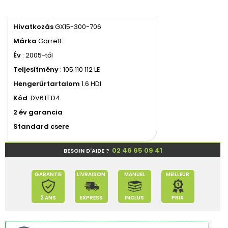
Hivatkozás
GX15-300-706
Márka
Garrett
Év
: 2005-től
Teljesítmény
: 105 110 112 LE
Hengerűrtartalom
1.6 HDI
Kód
: DV6TED4
2 év garancia
Standard csere
02 46 65 09 41
BESOIN D'AIDE ?
GARANTIE
LIVRAISON
MANUEL
MEILLEUR
2 ANS
EXPRESS
INCLUS
PRIX