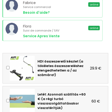
Fabrice
online
Service commercial
Besoin d'aide?
Flora
online
Suivi de commande / SAV
Service Apres Vente
HDI összeszerelő készlet (a
tökéletes összeszereléshez
29.9 €
elengedhetetlen a / az
számára!)
Letét: Azonnali szállítás +60
€ (a régi turbó
60 €
visszaszolgáltatásakor
visszatérítjük)