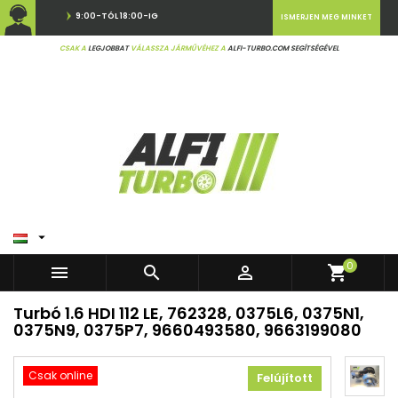
9:00-TÓL 18:00-IG
ISMERJEN MEG MINKET
CSAK A
LEGJOBBAT
VÁLASSZA JÁRMŰVÉHEZ A
ALFI-TURBO.COM SEGÍTSÉGÉVEL

0



shopping_cart
Turbó 1.6 HDI 112 LE, 762328, 0375L6, 0375N1,
0375N9, 0375P7, 9660493580, 9663199080
Csak online
Felújított