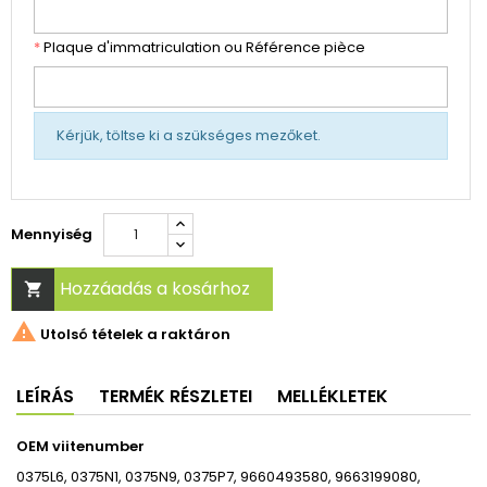
*
Plaque d'immatriculation ou Référence pièce
Kérjük, töltse ki a szükséges mezőket.
Mennyiség
Hozzáadás a kosárhoz


Utolsó tételek a raktáron
LEÍRÁS
TERMÉK RÉSZLETEI
MELLÉKLETEK
OEM viitenumber
0375L6, 0375N1, 0375N9, 0375P7, 9660493580, 9663199080,