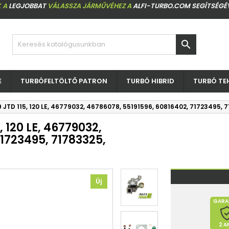
 A
LEGJOBBAT
VÁLASSZA JÁRMŰVÉHEZ A
ALFI-TURBO.COM SEGÍTSÉGÉ

E
TURBÓFELTÖLTŐ PATRON
TURBÓ HIBRID
TURBÓ TE
9 JTD 115, 120 LE, 46779032, 46786078, 55191596, 60816402, 71723495, 
, 120 LE, 46779032,
1723495, 71783325,
Új
GARA
2 A