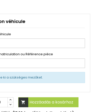
on véhicule
éhicule
atriculation ou Référence pièce
tse ki a szükséges mezőket.
Hozzáadás a kosárhoz
