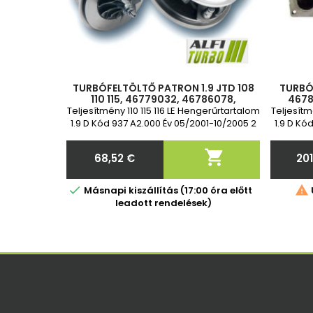
TURBÓFELTÖLTŐ PATRON 1.9 JTD 108
TURBÓ 
110 115, 46779032, 46786078,
4678
55191596, 71785250, 712766-0001,
717234
Teljesítmény 110 115 116 LE Hengerűrtartalom
Teljesítm
712766-0002, 712766-5001S, 712766
1.9 D Kód 937 A2.000 Év 05/2001-10/2005 2
1.9 D Kó
év garancia
é

68,52 €
20
Ár


Másnapi kiszállítás (17:00 óra előtt
leadott rendelések)