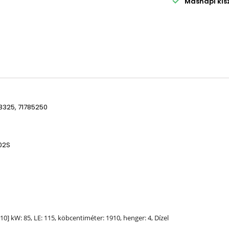

Másnapi kiszá
3325, 71785250
002S
010] kW: 85,
LE
: 115, köbcentiméter: 1910, henger: 4, Dízel