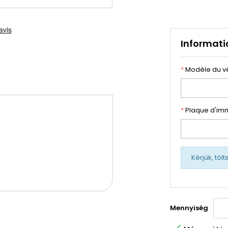
Informati
*
Modèle du v
*
Plaque d'imm
Kérjük, töl
Mennyiség