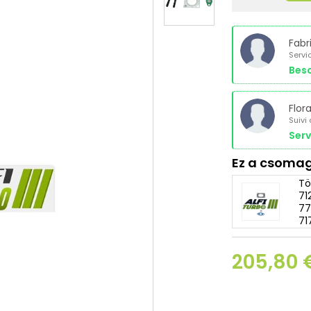
Fabr
Servi
Beso
Flor
Suivi
Serv
Ez a csomag
Tö
71
77
71
205,80 