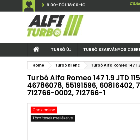
CSAK
9:00-TÓL 18:00-IG
TURBÓ ÚJ
TURBÓ SZABVÁNYOS CSER
Home
Turbó Kilenc
Turbó Alfa Romeo 147 1.
Turbó Alfa Romeo 147 1.9 JTD 115
46786078, 55191596, 60816402, 7
712766-0002, 712766-1
Csak online
Tömítések mellékelve