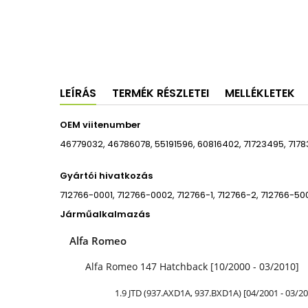
LEÍRÁS
TERMÉK RÉSZLETEI
MELLÉKLETEK
OEM viitenumber
46779032, 46786078, 55191596, 60816402, 71723495, 7178
Gyártói hivatkozás
712766-0001, 712766-0002, 712766-1, 712766-2, 712766-5
Járműalkalmazás
Alfa Romeo
Alfa Romeo 147 Hatchback [10/2000 - 03/2010]
1.9 JTD (937.AXD1A, 937.BXD1A) [04/2001 - 03/2