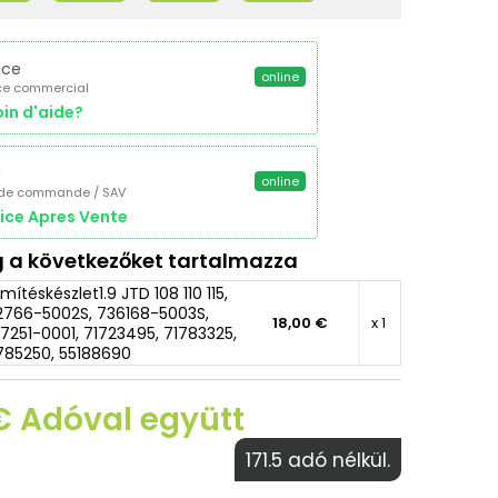
ice
online
ce commercial
in d'aide?
a
online
 de commande / SAV
ice Apres Vente
 a következőket tartalmazza
mítéskészlet1.9 JTD 108 110 115,
2766-5002S, 736168-5003S,
18,00 €
x 1
7251-0001, 71723495, 71783325,
785250, 55188690
€ Adóval együtt
171.5 adó nélkül.