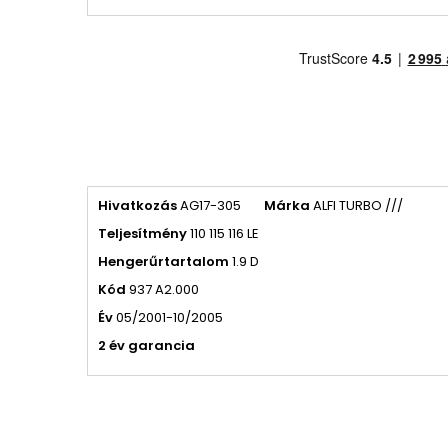
Hivatkozás
AG17-305
Márka
ALFI TURBO ///
Teljesítmény
110 115 116 LE
Hengerűrtartalom
1.9 D
Kód
937 A2.000
Év
05/2001-10/2005
2 év garancia