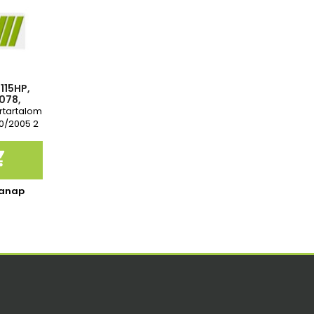
 115HP,
078,
3495
űrtartalom
10/2005 2
re

kanap