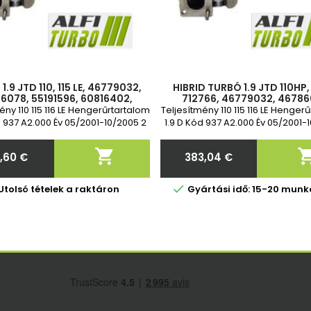
1.9 JTD 110, 115 LE, 46779032,
HIBRID TURBÓ 1.9 JTD 110HP,
6078, 55191596, 60816402,
712766, 46779032, 46786
95, 71783325, 712766-0002,
55191596, 60816402, 7172
ény 110 115 116 LE Hengerűrtartalom
Teljesítmény 110 115 116 LE Henger
712766-1
d 937 A2.000 Év 05/2001-10/2005 2
1.9 D Kód 937 A2.000 Év 05/2001-
v garancia Sandard csere
év garancia Sandard cse

1,60 €
383,04 €
Ár
Ár

Utolsó tételek a raktáron
Gyártási idő: 15-20 mun