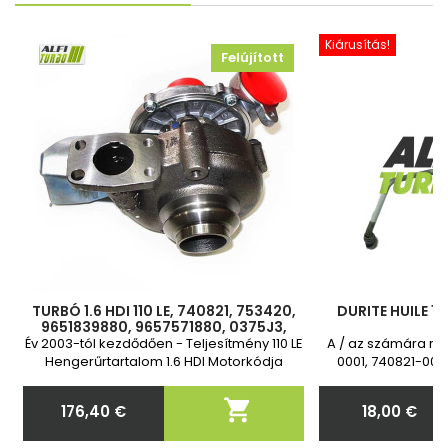
Kiárusítás!
Felújított
TURBÓ 1.6 HDI 110 LE, 740821, 753420,
DURITE HUILE 1.6
9651839880, 9657571880, 0375J3,
0
0375J6, 0375J8, 0375J7, 3M5Q6K682,
Év 2003-tól kezdődően - Teljesítmény 110 LE
A / az számára ref
9650764480, 9657571880
Hengerűrtartalom 1.6 HDI Motorkódja
0001, 740821-0002
DV6TED4 9HY(DV6TED4) 9HZ(DV6TED4)
750030-0002, 75
G8DA G8DB DV6TED 2 év garancia
753420-0004, 75

176,40 €
18,00 €
Olajellátó cső és szűrő elérhető
753420-3, 753420
Ár
Ár
tartozékként
5