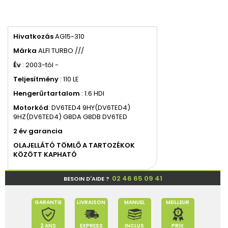
Hivatkozás
AG15-310
Márka
ALFI TURBO ///
Év
: 2003-tól -
Teljesítmény
: 110 LE
Hengerűrtartalom
: 1.6 HDI
Motor
kód
: DV6TED4 9HY(DV6TED4)
9HZ(DV6TED4) G8DA G8DB DV6TED
2 év garancia
OLAJELLÁTÓ TÖMLŐ A TARTOZÉKOK
KÖZÖTT KAPHATÓ
02 46 65 09 41
BESOIN D'AIDE ?
GARANTIE
LIVRAISON
MANUEL
MEILLEUR
2 ANS
EXPRESS
INCLUS
PRIX