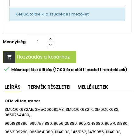
Kérjük, töltse ki a szükséges mezőket.
Mennyiség
Hozzáadás a kosárhoz


Másnapi kiszállítás (17:00 óra előtt leadott rendelések)
LEÍRÁS
TERMÉK RÉSZLETEI
MELLÉKLETEK
OEM viitenumber
3M5Q6K682AE, 3M5Q6K682AZ, 3M5Q6K6821K, 3M5Q6K682,
9650764480,
9651839880, 9657571880, 9656125880, 9657248680, 9657531880,
9663199280, 9660641380, 1340133, 1465162, 1479055, 1340133,