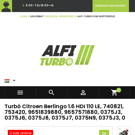
9:00-TÓL 18:00-IG
ISMERJEN MEG MINKET
CSAK A
LEGJOBBAT
VÁLASSZA JÁRMŰVÉHEZ A
ALFI-TURBO.COM SEGÍTSÉGÉVEL

0



shopping_cart
Turbó Citroen Berlingo 1.6 HDI 110 LE, 740821,
753420, 9651839880, 9657571880, 0375J3,
0375J6, 0375J8, 0375J7, 0375N9, 0375J3, 0
Csak online
Új