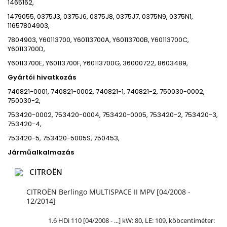
1465162,
1479055, 0375J3, 0375J6, 0375J8, 0375J7, 0375N9, 0375N1,
11657804903,
7804903, Y60113700, Y60113700A, Y60113700B, Y60113700C,
Y60113700D,
Y60113700E, Y60113700F, Y60113700G, 36000722, 8603489,
Gyártói hivatkozás
740821-0001, 740821-0002, 740821-1, 740821-2, 750030-0002,
750030-2,
753420-0002, 753420-0004, 753420-0005, 753420-2, 753420-3,
753420-4,
753420-5, 753420-5005S, 750453,
Járműalkalmazás
CITROËN
CITROËN Berlingo MULTISPACE II MPV [04/2008 -
12/2014]
1.6 HDi 110 [04/2008 - ...] kW: 80,
LE
: 109, köbcentiméter: