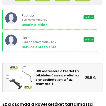
Fabrice
online
Service commercial
Besoin d'aide?
Flora
online
Suivi de commande / SAV
Service Apres Vente
HDI összeszerelő készlet (a
tökéletes összeszereléshez
29.9 €
elengedhetetlen a / az
számára!)
Ez a csomag a következőket tartalmazza