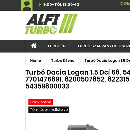
CSAK
9:00-TÓL 18:00-IG
TURBÓ ÚJ
TURBÓ SZABVÁNYOS CSER
Home
Turbó Kilenc
Turbó Dacia Logan 1.5 
Turbó Dacia Logan 1.5 Dci 68, 
7701476891, 8200507852, 822315
54359800033
Csak online
Tömítések mellékelve