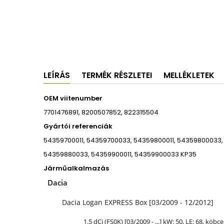
LEÍRÁS
TERMÉK RÉSZLETEI
MELLÉKLETEK
OEM viitenumber
7701476891, 8200507852, 822315504
Gyártói referenciák
54359700011, 54359700033, 54359800011, 54359800033,
54359880033, 54359900011, 54359900033 KP35
Járműalkalmazás
Dacia
Dacia Logan EXPRESS Box [03/2009 - 12/2012]
1.5 dCi (FS0K) [03/2009 - ...] kW: 50,
LE
: 68, köbce