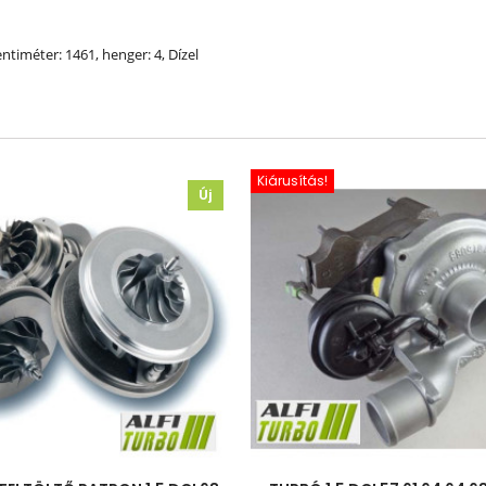
entiméter: 1461, henger: 4, Dízel
Kiárusítás!
Új