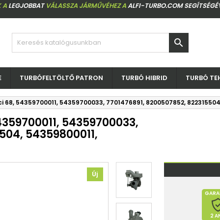
 A
LEGJOBBAT
VÁLASSZA JÁRMŰVÉHEZ A
ALFI-TURBO.COM SEGÍTSÉGÉ

E
TURBÓFELTÖLTŐ PATRON
TURBÓ HIBRID
TURBÓ TE
Dci 68, 54359700011, 54359700033, 7701476891, 8200507852, 82231550
54359700011, 54359700033,
504, 54359800011,
Új
GARA
2 A