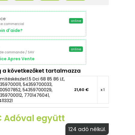
ice
online
ce commercial
in d'aide?
a
online
 de commande / SAV
ice Apres Vente
 a következőket tartalmazza
mítéskészlet1.5 Dci 68 85 86 LE,
359700011, 54359700033,
00507852, 54359700029,
21,60 €
x 1
359700012, 7701476041,
4113321
€ Adóval együtt
124 adó nélkül.