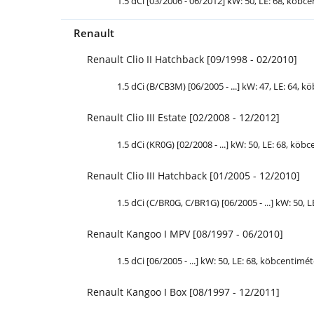
1.5 dCi [03/2006 - 06/2012] kW: 50,
LE
: 68, köbce
Renault
Renault Clio II Hatchback [09/1998 - 02/2010]
1.5 dCi (B/CB3M) [06/2005 - ...] kW: 47,
LE
: 64, k
Renault Clio III Estate [02/2008 - 12/2012]
1.5 dCi (KR0G) [02/2008 - ...] kW: 50,
LE
: 68, köbc
Renault Clio III Hatchback [01/2005 - 12/2010]
1.5 dCi (C/BR0G, C/BR1G) [06/2005 - ...] kW: 50,
L
Renault Kangoo I MPV [08/1997 - 06/2010]
1.5 dCi [06/2005 - ...] kW: 50,
LE
: 68, köbcentiméte
Renault Kangoo I Box [08/1997 - 12/2011]