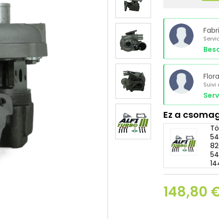
Fabr
Servi
Beso
Flor
Suivi
Serv
Ez a csomag
Tö
54
82
54
14
148,80 