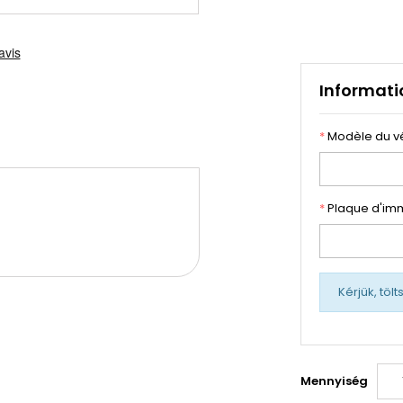
Informati
*
Modèle du v
*
Plaque d'imm
Kérjük, töl
Mennyiség