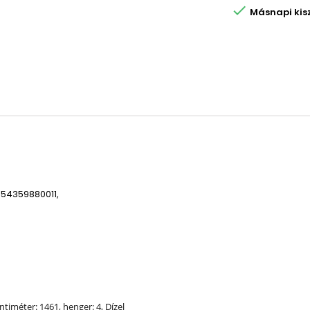

Másnapi kiszá
 54359880011,
ntiméter: 1461, henger: 4, Dízel