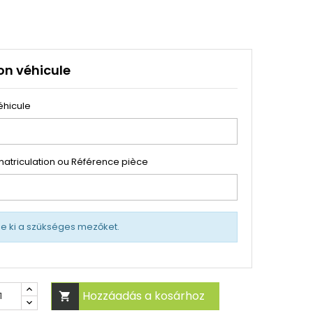
on véhicule
éhicule
atriculation ou Référence pièce
tse ki a szükséges mezőket.
Hozzáadás a kosárhoz
