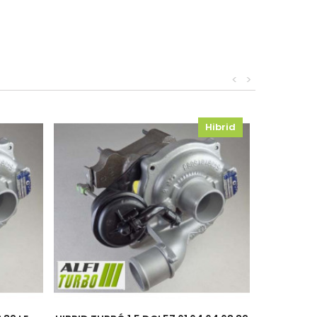
<
>
Hibrid