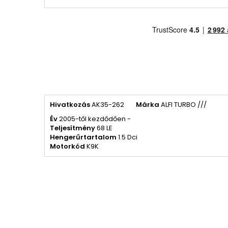
Hivatkozás
AK35-262
Márka
ALFI TURBO ///
Év
2005-től kezdődően -
Teljesítmény
68 LE
Hengerűrtartalom
1.5 Dci
Motorkód
K9K