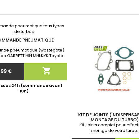
OMMANDE PNEUMATIQUE
de pneumatique (wastegate)
rbo GARRETT HIH MHI KKK Toyota
Garantie 2 ans. Après commande
quer nous la référence exacte

,99 €
de votre turbo!
Prix
é sous 24h (commande avant
18h)
KIT DE JOINTS (INDISPENSA
MONTAGE DU TURBO)
Kit Joints complet pour effect
montge de votre turbo.