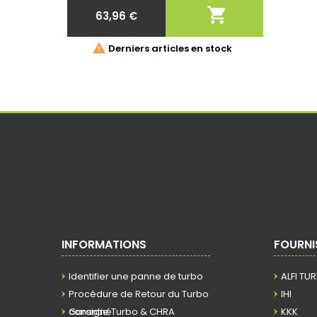

63,96 €
Prix

Derniers articles en stock
INFORMATIONS
FOURNI
Identifier une panne de turbo
ALFI TU
Procédure de Retour du Turbo
IHI
consigné
Garantie Turbo & CHRA
KKK