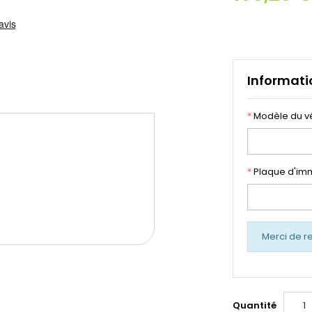
Informati
*
Modèle du v
*
Plaque d'imm
Merci de r
Quantité