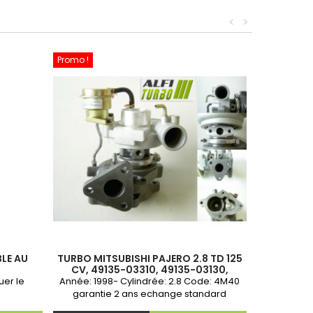
<
>
Promo !
BLE AU
TURBO MITSUBISHI PAJERO 2.8 TD 125
CV, 49135-03310, 49135-03130,
4913503310, 4913503130, MD202579,
uer le
Année: 1998- Cylindrée: 2.8 Code: 4M40
MD202578
garantie 2 ans echange standard