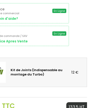
ice
En Ligne
ce commercial
in d'aide?
a
En Ligne
 de commande / SAV
ice Apres Vente
Kit de Joints (Indispensable au
12 €
montage du Turbo)
€ TTC
133.5 HT