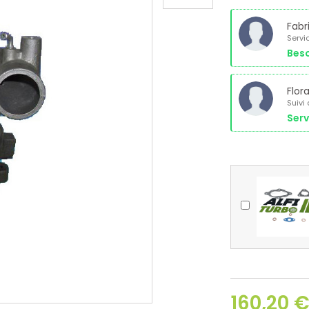
Fabr
Servi
Beso
Flor
Suivi
Serv
160,20 