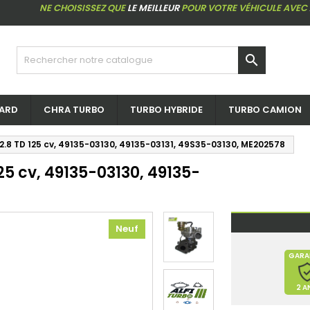
NE CHOISISSEZ QUE
LE MEILLEUR
POUR VOTRE VÉHICULE AVEC

ARD
CHRA TURBO
TURBO HYBRIDE
TURBO CAMION
 2.8 TD 125 cv, 49135-03130, 49135-03131, 49S35-03130, ME202578
25 cv, 49135-03130, 49135-
Neuf
GARA
2 A