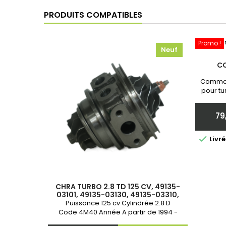
PRODUITS COMPATIBLES
Promo !
Neuf
C
Comman
pour tu
Neuf et 
communi
79

Livr
CHRA TURBO 2.8 TD 125 CV, 49135-
03101, 49135-03130, 49135-03310,
ME202578, ME201677
Puissance 125 cv Cylindrée 2.8 D
Code 4M40 Année A partir de 1994 -
Garantie 2 ans