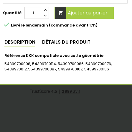
Ajouter au panier
Quantité


Livré le lendemain (commande avant 17h)
DESCRIPTION
DÉTAILS DU PRODUIT
Référence KKK compatible avec cette géométrie
54399700098, 54399700114, 54399700086, 54399700076,
54399700127, 54399700087, 54399700107, 54399700136