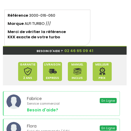
Référence
3000-016-060
Marque
ALFI TURBO ///
Merci de vérifier la référence
KKK exacte de votre turbo
02 46 65 09 41
BESOIN D'AIDE ?
GARANTIE
LIVRAISON
MANUEL
MEILLEUR
2 ANS
EXPRESS
INCLUS
PRIX
Fabrice
En Ligne
Service commercial
Besoin d'aide?
Flora
En Ligne