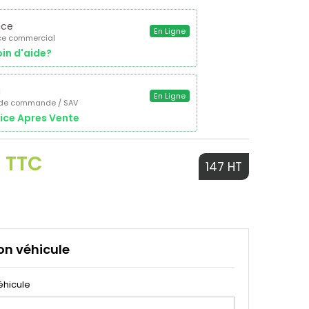
ice
En Ligne
ce commercial
in d'aide?
a
En Ligne
 de commande / SAV
ice Apres Vente
€ TTC
147 HT
on véhicule
éhicule