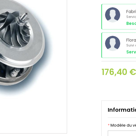
Fabr
Servi
Beso
Flor
Suivi
Serv
176,40 
Informati
*
Modèle du v