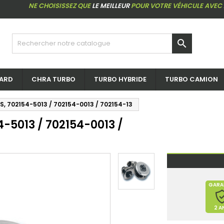
NE CHOISISSEZ QUE
LE MEILLEUR
POUR VOTRE VÉHICULE AVEC

ARD
CHRA TURBO
TURBO HYBRIDE
TURBO CAMION
S, 702154-5013 / 702154-0013 / 702154-13
4-5013 / 702154-0013 /
GARA
2 A