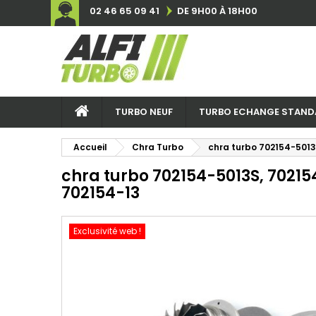
02 46 65 09 41
DE 9H00 À 18H00
TURBO NEUF
TURBO ECHANGE STAND
Accueil
Chra Turbo
chra turbo 702154-5013
chra turbo 702154-5013S, 70215
702154-13
Exclusivité web !