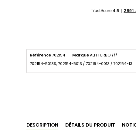
Référence
702154
Marque
ALFI TURBO ///
702154-5013S, 702154-5013 / 702154-0013 / 702154-13
DESCRIPTION
DÉTAILS DU PRODUIT
NOTI