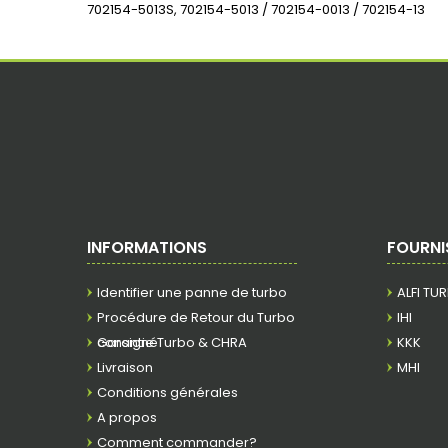
702154-5013S, 702154-5013 / 702154-0013 / 702154-13
INFORMATIONS
FOURNI
Identifier une panne de turbo
ALFI TU
Procédure de Retour du Turbo
IHI
consigné
Garantie Turbo & CHRA
KKK
Livraison
MHI
Conditions générales
A propos
Comment commander?