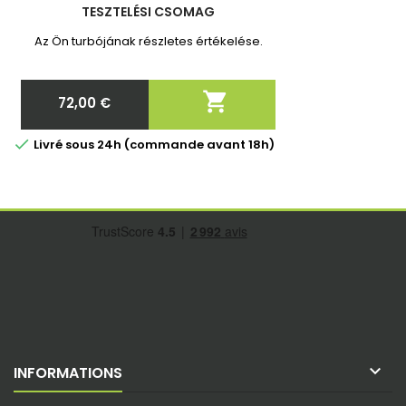
TESZTELÉSI CSOMAG
Az Ön turbójának részletes értékelése.

72,00 €
Ár

Livré sous 24h (commande avant 18h)

INFORMATIONS