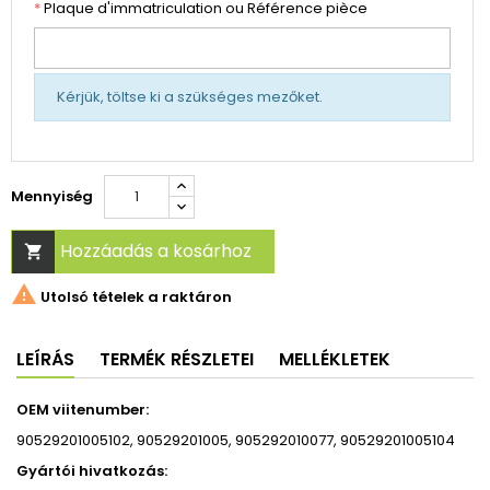
*
Plaque d'immatriculation ou Référence pièce
Kérjük, töltse ki a szükséges mezőket.
Mennyiség
Hozzáadás a kosárhoz


Utolsó tételek a raktáron
LEÍRÁS
TERMÉK RÉSZLETEI
MELLÉKLETEK
OEM viitenumber:
90529201005102, 90529201005, 905292010077, 90529201005104
Gyártói hivatkozás: