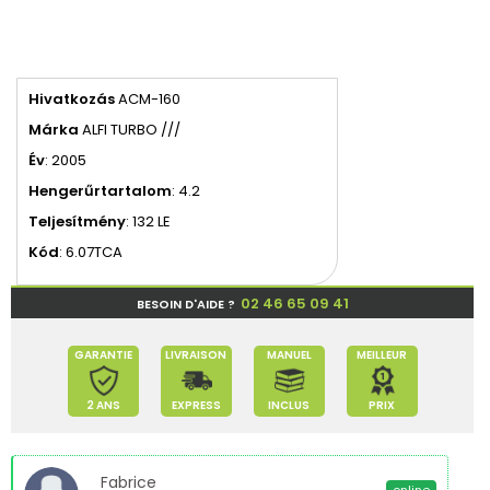
Hivatkozás
ACM-160
Márka
ALFI TURBO ///
Év
: 2005
Hengerűrtartalom
: 4.2
Teljesítmény
: 132 LE
Kód
: 6.07TCA
02 46 65 09 41
BESOIN D'AIDE ?
GARANTIE
LIVRAISON
MANUEL
MEILLEUR
2 ANS
EXPRESS
INCLUS
PRIX
Fabrice