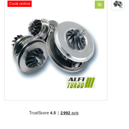
Csak online
Új