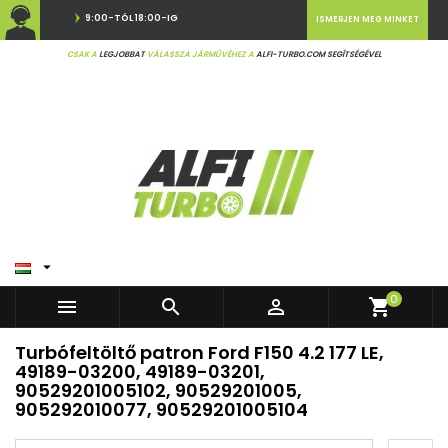
9:00-TÓL 18:00-IG
ISMERJEN MEG MINKET
CSAK A
LEGJOBBAT
VÁLASSZA JÁRMŰVÉHEZ A
ALFI-TURBO.COM SEGÍTSÉGÉVEL

0



shopping_cart
Turbófeltöltő patron Ford F150 4.2 177 LE,
49189-03200, 49189-03201,
90529201005102, 90529201005,
905292010077, 90529201005104