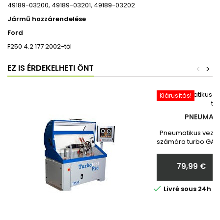
49189-03200, 49189-03201, 49189-03202
Jármű hozzárendelése
Ford
F250 4.2 177 2002-től
EZ IS ÉRDEKELHETI ÖNT
<
>
Kiárusítás!
PNEUMATI
Pneumatikus vezér
számára turbo GARR
Toyota Vadonatú
Megrendelés ut
79,99 €
nekünk a turbó
Ár

Livré sous 24h 