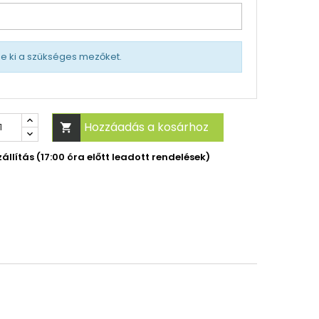
tse ki a szükséges mezőket.
Hozzáadás a kosárhoz

llítás (17:00 óra előtt leadott rendelések)