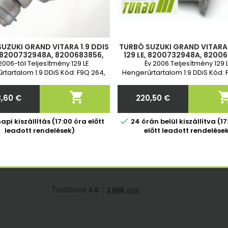
UZUKI GRAND VITARA 1.9 DDIS
TURBÓ SUZUKI GRAND VITARA 
, 8200732948A, 8200683856,
129 LE, 8200732948A, 8200
00506509B, 1390067JG0,
8200506509B, 1390067J
2006-tól Teljesítmény 129 LE
Év 2006 Teljesítmény 129 
67JG1, 760680-2, 760680-3
1390067JG1, 760680-2, 76
rtartalom 1.9 DDiS Kód: F9Q 264,
Hengerűrtartalom 1.9 DDiS Kód: 
68 Vadonatúj és 2 év garancia
F9Q 268 2 év garancia Standar

,60 €
220,50 €
Ár
Ár

pi kiszállítás (17:00 óra előtt
24 órán belül kiszállítva (1
leadott rendelések)
előtt leadott rendelése