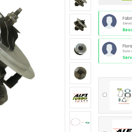
Fabr
Servi
Beso
Flor
Suivi
Serv