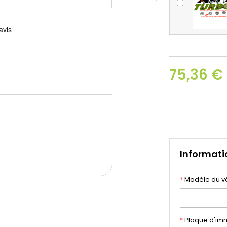
75,36 €
Informati
*
Modèle du v
*
Plaque d'imm