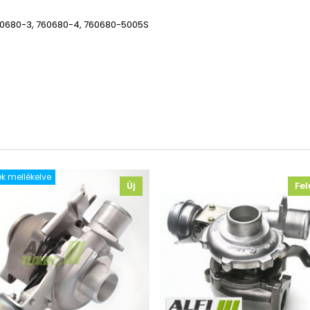
60680-3,
760680-4, 760680-5005S
k mellékelve
Új
Fel