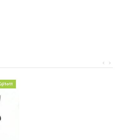
<
>
újított