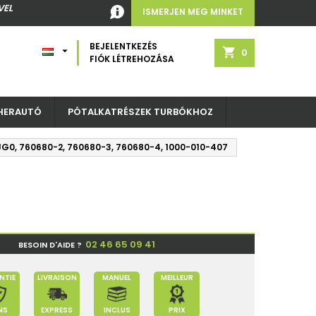
VEL
ISMERJEN MEG MINKET
BEJELENTKEZÉS

shopping_cart
0
FIÓK LÉTREHOZÁSA
HERAUTÓ
PÓTALKATRÉSZEK TURBÓKHOZ
7JG0, 760680-2, 760680-3, 760680-4, 1000-010-407
02 46 65 09 41
BESOIN D'AIDE ?
NTIE
LIVRAISON
MANUEL
MEILLEUR
NS
EXPRESS
INCLUS
PRIX