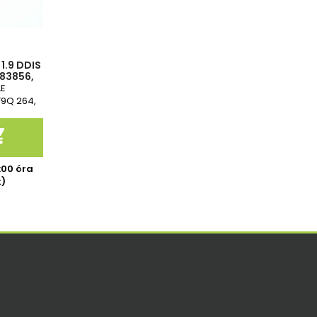
1.9 DDIS
683856,
G0,
LE
0680-3
F9Q 264,
d csere

7:00 óra
k)