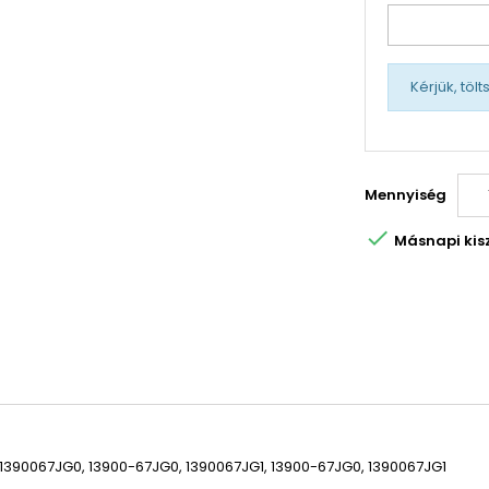
Kérjük, töl
Mennyiség

Másnapi kiszá
 1390067JG0,
13900-67JG0, 1390067JG1, 13900-67JG0, 1390067JG1