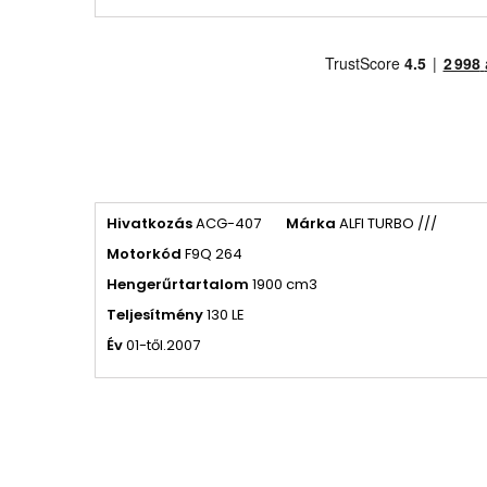
Hivatkozás
ACG-407
Márka
ALFI TURBO ///
Motorkód
F9Q 264
Hengerűrtartalom
1900 cm3
Teljesítmény
130 LE
Év
01-től.2007