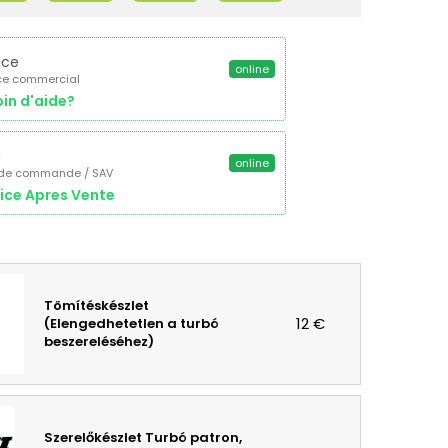
ice
online
ce commercial
in d'aide?
a
online
 de commande / SAV
ice Apres Vente
Tömítéskészlet
12 €
(Elengedhetetlen a turbó
beszereléséhez)
Szerelőkészlet Turbó patron,