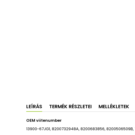
LEÍRÁS
TERMÉK RÉSZLETEI
MELLÉKLETEK
OEM viitenumber
13900-67JG1, 8200732948A, 8200683856, 8200506509B,