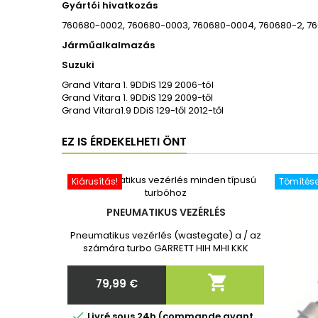
Gyártói hivatkozás
760680-0002, 760680-0003, 760680-0004, 760680-2, 7
Járműalkalmazás
Suzuki
Grand Vitara 1.
9
DDiS 129 2006-tól
Grand Vitara 1.
9
DDiS 129 2009-től
Grand Vitara
1
.9 DDiS 129-től 2012-től
EZ IS ÉRDEKELHETI ÖNT
Kiárusítás!
Tömítése
PNEUMATIKUS VEZÉRLÉS
Pneumatikus vezérlés (wastegate) a / az
számára turbo GARRETT HIH MHI KKK
Toyota Toyota Vadonatúj, 2 év
garanciával. Megrendelés után kérjük,

79,99 €
adja meg nekünk a turbó pontos
Ár
cikkszámát!

Livré sous 24h (commande avant