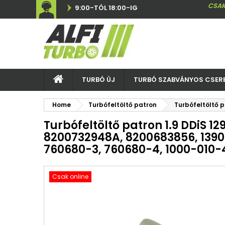
CSAK
9:00-TÓL 18:00-IG
TURBÓ ÚJ
TURBÓ SZABVÁNYOS CSER
Home
Turbófeltöltő patron
Turbófeltöltő 
Turbófeltöltő patron 1.9 DDiS 12
8200732948A, 8200683856, 1390
760680-3, 760680-4, 1000-010-
Csak online