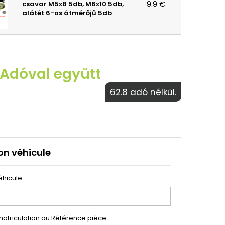
9.9 €
csavar M5x8 5db, M6x10 5db,
alátét 6-os átmérőjű 5db
 Adóval együtt
62.8 adó nélkül.
on véhicule
éhicule
atriculation ou Référence pièce