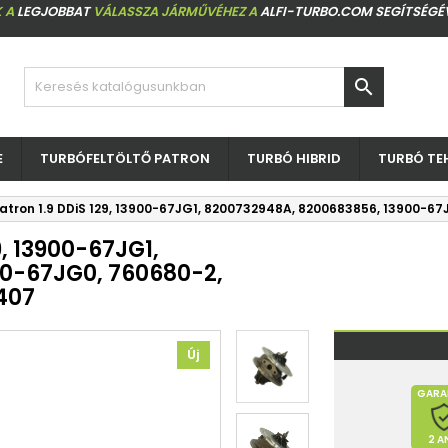
 A
LEGJOBBAT
VÁLASSZA JÁRMŰVÉHEZ A
ALFI-TURBO.COM SEGÍTSÉGÉ

E
TURBÓFELTÖLTŐ PATRON
TURBÓ HIBRID
TURBÓ TE
patron 1.9 DDiS 129, 13900-67JG1, 8200732948A, 8200683856, 13900-6
9, 13900-67JG1,
0-67JG0, 760680-2,
407
Új
GARA
2 A