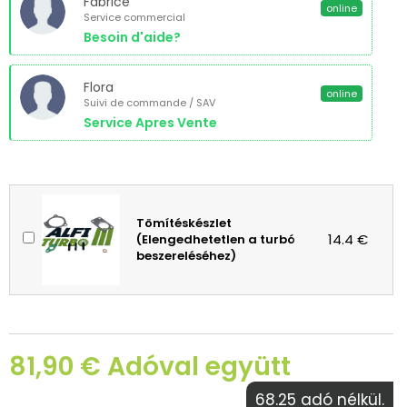
Fabrice
online
Service commercial
Besoin d'aide?
Flora
online
Suivi de commande / SAV
Service Apres Vente
Tömítéskészlet
14.4 €
(Elengedhetetlen a turbó
beszereléséhez)
81,90 € Adóval együtt
68.25 adó nélkül.