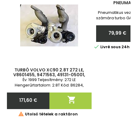
PNEUMATI
Pneumatikus vezér
számára turbo GARR
Toyota Vadonatú
Megrendelés ut
79,99 €
nekünk a turbó
Ár

Livré sous 24h 
TURBÓ VOLVO XC90 2.8T 272 LE,
V8601455, 9471563, 49131-05001,
49131-05011, 4913105001, 4913105011,
Év: 1999 Teljesítmény: 272 LE
V8601455, 9471563, 49131-0500
Hengerűrtartalom: 2.8T Kód: B6284,
B6284T4 2 év garancia

171,60 €
Ár

Utolsó tételek a raktáron