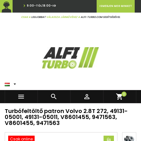
9:00-TÓL 18:00-IG
ISMERJEN MEG MINKET
CSAK A
LEGJOBBAT
VÁLASSZA JÁRMŰVÉHEZ A
ALFI-TURBO.COM SEGÍTSÉGÉVEL

0



shopping_cart
Turbófeltöltő patron Volvo 2.8T 272, 49131-
05001, 49131-05011, V8601455, 9471563,
V8601455, 9471563
Csak online
Új