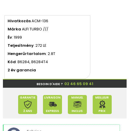
Hivatkozás
ACM-136
Márka
ALFI TURBO ///
Év
: 1999
Teljesítmény
: 272 LE
Hengerűrtartalom
: 2.8T
Kód
: B6284, B6284T4
2 év garancia
02 46 65 09 41
BESOIN D'AIDE ?
GARANTIE
LIVRAISON
MANUEL
MEILLEUR
2 ANS
EXPRESS
INCLUS
PRIX