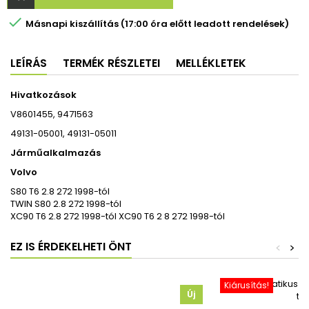

Másnapi kiszállítás (17:00 óra előtt leadott rendelések)
LEÍRÁS
TERMÉK RÉSZLETEI
MELLÉKLETEK
Hivatkozások
V8601455, 9471563
49131-05001, 49131-05011
Járműalkalmazás
Volvo
S80 T6 2.8 272 1998-tól
TWIN S80 2.8 272 1998-tól
XC90 T6 2.8 272 1998-tól XC90 T6 2 8 272 1998-tól
EZ IS ÉRDEKELHETI ÖNT
<
>
Kiárusítás!
Új