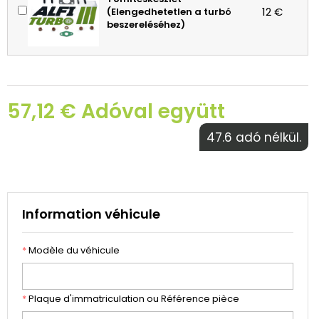
12 €
(Elengedhetetlen a turbó
beszereléséhez)
57,12 € Adóval együtt
47.6 adó nélkül.
Information véhicule
*
Modèle du véhicule
*
Plaque d'immatriculation ou Référence pièce