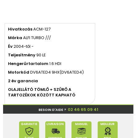
Hivatkozás
ACM-127
Márka
ALFI TURBO ///
Év
2004-től -
Teljesítmény
90 LE
Hengerűrtartalom
1.6 HDI
Motorkód
DV6ATED4 9HX(DV6ATED4)
2 év garancia
OLAJELLÁTÓ TÖMLŐ + SZŰRŐ A
TARTOZÉKOK KÖZÖTT KAPHATÓ
02 46 65 09 41
BESOIN D'AIDE ?
GARANTIE
LIVRAISON
MANUEL
MEILLEUR