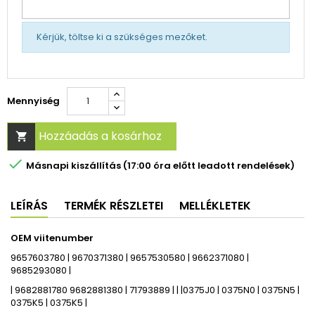
Kérjük, töltse ki a szükséges mezőket.
Mennyiség
Hozzáadás a kosárhoz


Másnapi kiszállítás (17:00 óra előtt leadott rendelések)
LEÍRÁS
TERMÉK RÉSZLETEI
MELLÉKLETEK
OEM viitenumber
9657603780 | 9670371380 | 9657530580 | 9662371080 |
9685293080 |
| 9682881780 9682881380 | 71793889 | | |0375J0 | 0375N0 | 0375N5 |
0375K5 | 0375K5 |