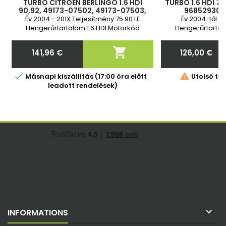
TURBÓ CITROEN BERLINGO 1.6 HDI
TURBÓ 1.6 HDI 75
90,92, 49173-07502, 49173-07503,
9685293080
49173-07504, 49173-07505, 49173-
9682881380, 
Év 2004 - 201X Teljesítmény 75 90 LE
Év 2004-től - 
07506, 49173-07507, 49173-07505,
0375Q4, 96576
Hengerűrtartalom 1.6 HDI Motorkód
Hengerűrtartal
DV6ATED4 9HX(DV6ATED4) 2 év garancia
DV6ATED4 9HX(DV6
OLAJELLÁTÓ TÖMLŐ A TARTOZÉKOK KÖZÖTT
Szabványos cser

141,96 €
126,00 €
KAPHATÓ
TARTOZÉKOK 
Ár
Ár


Másnapi kiszállítás (17:00 óra előtt
Utolsó tét
leadott rendelések)

INFORMATIONS