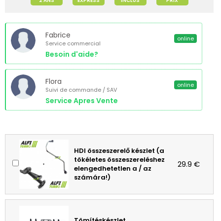
2 ANS
EXPRESS
INCLUS
PRIX
Fabrice
online
Service commercial
Besoin d'aide?
Flora
online
Suivi de commande / SAV
Service Apres Vente
HDI összeszerelő készlet (a
tökéletes összeszereléshez
29.9 €
elengedhetetlen a / az
számára!)
Tömítéskészlet