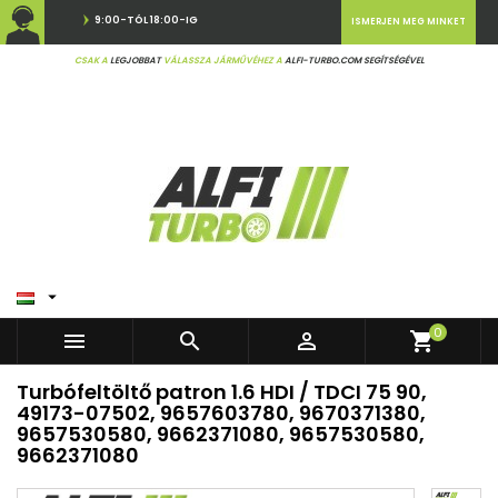
9:00-TÓL 18:00-IG
ISMERJEN MEG MINKET
CSAK A
LEGJOBBAT
VÁLASSZA JÁRMŰVÉHEZ A
ALFI-TURBO.COM SEGÍTSÉGÉVEL

0



shopping_cart
Turbófeltöltő patron 1.6 HDI / TDCI 75 90,
49173-07502, 9657603780, 9670371380,
9657530580, 9662371080, 9657530580,
9662371080