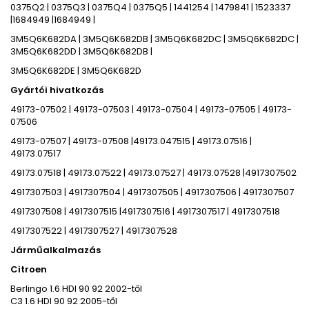
0375Q2 | 0375Q3 | 0375Q4 | 0375Q5 | 1441254 | 1479841 | 1523337
|1684949 |1684949 |
3M5Q6K682DA | 3M5Q6K682DB | 3M5Q6K682DC | 3M5Q6K682DC |
3M5Q6K682DD | 3M5Q6K682DB |
3M5Q6K682DE | 3M5Q6K682D
Gyártói hivatkozás
49173-07502 | 49173-07503 | 49173-07504 | 49173-07505 | 49173-
07506
49173-07507 | 49173-07508 |49173.047515 | 49173.07516 |
49173.07517
49173.07518 | 49173.07522 | 49173.07527 | 49173.07528 |4917307502
4917307503 | 4917307504 | 4917307505 | 4917307506 | 4917307507
4917307508 | 4917307515 |4917307516 | 4917307517 | 4917307518
4917307522 | 4917307527 | 4917307528
Járműalkalmazás
Citroen
Berlingo 1.6 HDI 90 92 2002-től
C3 1.6 HDI 90 92 2005-től