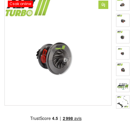
Csak online
Új