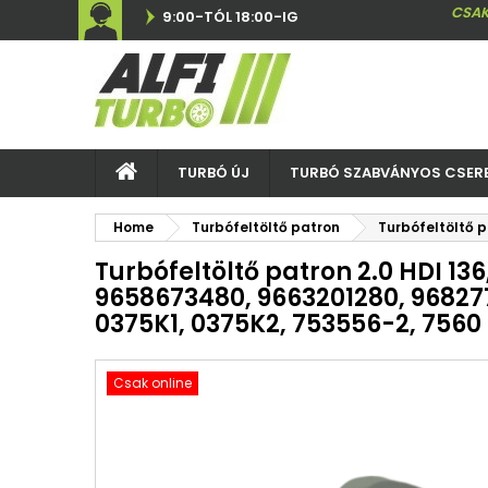
CSAK
9:00-TÓL 18:00-IG
TURBÓ ÚJ
TURBÓ SZABVÁNYOS CSER
Home
Turbófeltöltő patron
Turbófeltöltő p
Turbófeltöltő patron 2.0 HDI 13
9658673480, 9663201280, 968277
0375K1, 0375K2, 753556-2, 7560
Csak online