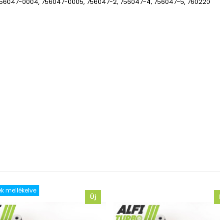
56047-0004, 756047-0005, 756047-2, 756047-4, 756047-5, 760220
k mellékelve
Új