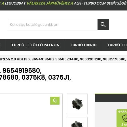
 A
LEGJOBBAT
VÁLASSZA JÁRMŰVÉHEZ A
ALFI-TURBO.COM SEGÍTSÉGÉ

E
TURBÓFELTÖLTŐ PATRON
TURBÓ HIBRID
TURBÓ TE
atron 2.0 HDI 136, 9654919580, 9658673480, 9663201280, 9682778680,
6, 9654919580,
8680, 0375K8, 0375J1,
Új
GARA
2 A