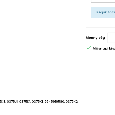
Kérjük, töl
Mennyiség

Másnapi kiszá
8, 0375J1, 0375K1, 0375K1, 9645919580, 0375K2,