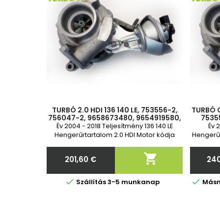
TURBÓ 2.0 HDI 136 140 LE, 753556-2,
TURBÓ C
756047-2, 9658673480, 9654919580,
7535
9650780080, 0375K9, 0375K8,
0375K
Év 2004 - 2018 Teljesítmény 136 140 LE
Év 
0375K2, 0375J1
0375
Hengerűrtartalom 2.0 HDI Motor kódja
Hengerűr
DW10BTED4 RHR(DW10BTED4)
RHR(DW
RHJ(DW10BTED4) 2 év garancia

201,60 €
240
Ár


Szállítás 3-5 munkanap
Másna