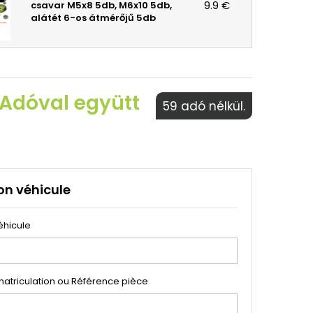
9.9 €
csavar M5x8 5db, M6x10 5db,
alátét 6-os átmérőjű 5db
 Adóval együtt
59 adó nélkül.
on véhicule
éhicule
atriculation ou Référence pièce