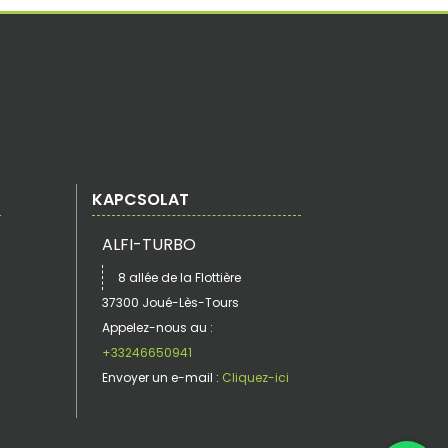
KAPCSOLAT
ALFI-TURBO
8 allée de la Flottière
37300 Joué-Lès-Tours
Appelez-nous au :
+33246650941
Envoyer un e-mail :
Cliquez-ici