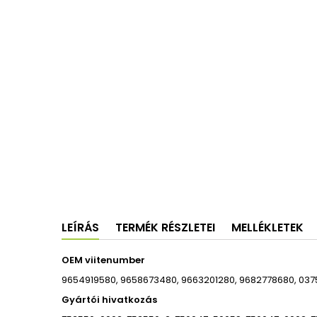
LEÍRÁS
TERMÉK RÉSZLETEI
MELLÉKLETEK
OEM viitenumber
9654919580, 9658673480, 9663201280, 9682778680, 0375K
Gyártói hivatkozás