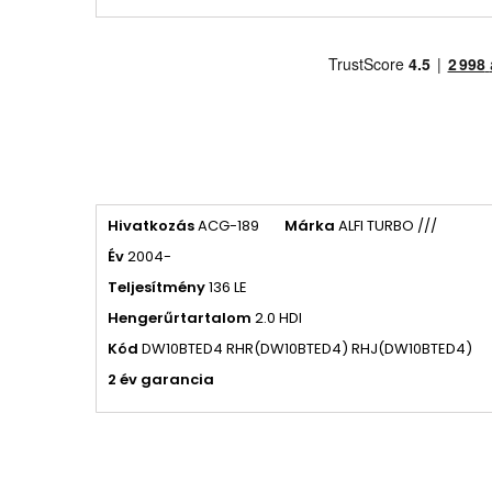
Hivatkozás
ACG-189
Márka
ALFI TURBO ///
Év
2004-
Teljesítmény
136 LE
Hengerűrtartalom
2.0 HDI
Kód
DW10BTED4 RHR(DW10BTED4) RHJ(DW10BTED4)
2 év garancia