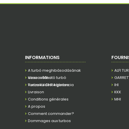
INFORMATIONS
FOURNI
A turbó meghibásodásának
ALFI TU
azonosítása
Visszaváltható turbó
GARRET
visszaküldési eljárása
Turbo és CHRA garancia
IHI
Livraison
KKK
Conditions générales
MHI
A propos
Comment commander?
Dommages aux turbos