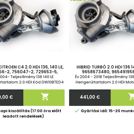
ITROEN C4 2.0 HDI 136, 140 LE,
HIBRID TURBÓ 2.0 HDI 136 1
56-2, 756047-2, 729653-5,
9658673480, 96549195
8, 0375J1, 0375K1, 0375K1,
9650780080, 0375K9, 03
2004- Teljesítmény 136 140 LE
Év 2004 - 2018 Teljesítmény 136
K2, 9654919580, 96586734
0375K2, 0375K1, 0375J1, 0
tartalom 2.0 HDI Kód DW10BTED4
Hengerűrtartalom 2.0 HDI Mot
9662301280
10BTED4) RHJ(DW10BTED4) 2 év
DW10BTED4 RHR(DW10BTE
garancia
RHJ(DW10BTED4)

,00 €
441,00 €
Ár
Ár

pi kiszállítás (17:00 óra előtt
Gyártási idő: 15-20 mun
leadott rendelések)