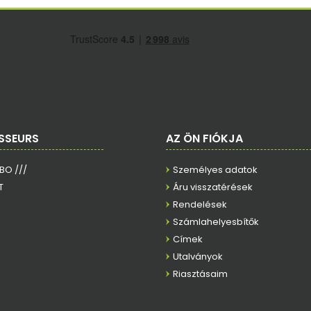
SSEURS
AZ ÖN FIÓKJA
RBO ///
Személyes adatok
T
Áru visszatérések
Rendelések
Számlahelyesbítők
Címek
Utalványok
Riasztásaim