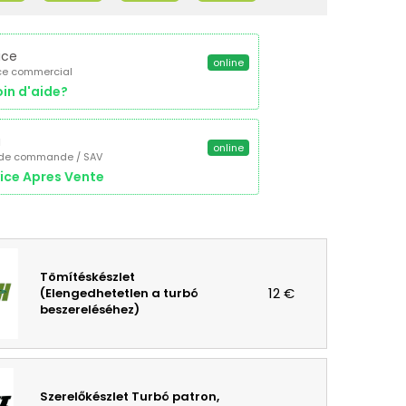
ice
online
ce commercial
in d'aide?
a
online
 de commande / SAV
ice Apres Vente
Tömítéskészlet
12 €
(Elengedhetetlen a turbó
beszereléséhez)
Szerelőkészlet Turbó patron,