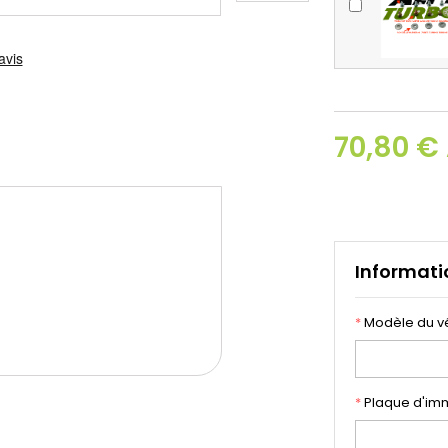
70,80 €
Informati
*
Modèle du v
*
Plaque d'imm