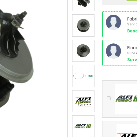
Fabr
Servi
Beso
Flor
Suivi
Serv