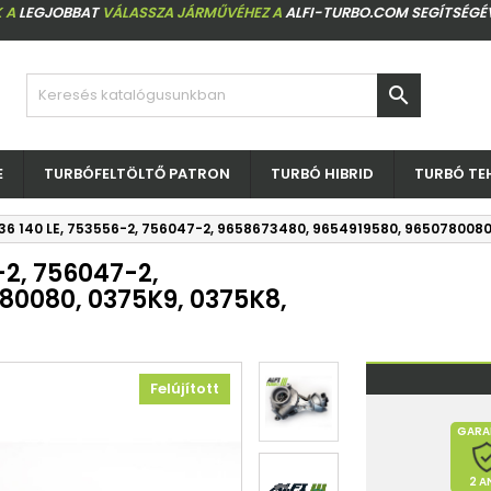
 A
LEGJOBBAT
VÁLASSZA JÁRMŰVÉHEZ A
ALFI-TURBO.COM SEGÍTSÉGÉ

E
TURBÓFELTÖLTŐ PATRON
TURBÓ HIBRID
TURBÓ TE
 136 140 LE, 753556-2, 756047-2, 9658673480, 9654919580, 9650780080
-2, 756047-2,
80080, 0375K9, 0375K8,
Felújított
GARA
2 A