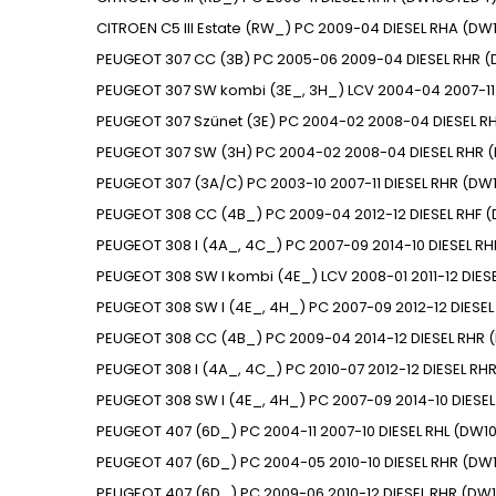
CITROEN
C5 III Estate (RW_)
PC
2009-04
DIESEL
RHA (DW1
PEUGEOT
307 CC (3B)
PC
2005-06
2009-04
DIESEL
RHR (
PEUGEOT
307 SW kombi (3E_, 3H_)
LCV
2004-04
2007-11
PEUGEOT
307 Szünet (3E)
PC
2004-02
2008-04
DIESEL
R
PEUGEOT
307 SW (3H)
PC
2004-02
2008-04
DIESEL
RHR 
PEUGEOT
307 (3A/C)
PC
2003-10
2007-11
DIESEL
RHR (DW
PEUGEOT
308 CC (4B_)
PC
2009-04
2012-12
DIESEL
RHF 
PEUGEOT
308 I (4A_, 4C_)
PC
2007-09
2014-10
DIESEL
RH
PEUGEOT
308 SW I kombi (4E_)
LCV
2008-01
2011-12
DIES
PEUGEOT
308 SW I (4E_, 4H_)
PC
2007-09
2012-12
DIESEL
PEUGEOT
308 CC (4B_)
PC
2009-04
2014-12
DIESEL
RHR 
PEUGEOT
308 I (4A_, 4C_)
PC
2010-07
2012-12
DIESEL
RHR
PEUGEOT
308 SW I (4E_, 4H_)
PC
2007-09
2014-10
DIESEL
PEUGEOT
407 (6D_)
PC
2004-11
2007-10
DIESEL
RHL (DW1
PEUGEOT
407 (6D_)
PC
2004-05
2010-10
DIESEL
RHR (DW
PEUGEOT
407 (6D_)
PC
2009-06
2010-12
DIESEL
RHR (DW