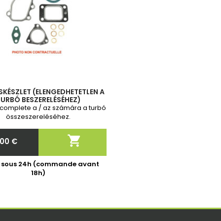
SKÉSZLET (ELENGEDHETETLEN A
URBÓ BESZERELÉSÉHEZ)
s complete a / az számára a turbó
összeszereléséhez.

,00 €
Ár
é sous 24h (commande avant
18h)