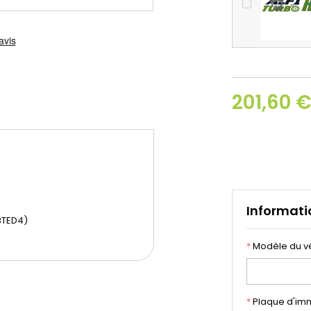
201,60 
Informati
BTED4)
*
Modèle du v
*
Plaque d'imm