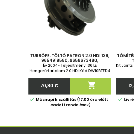
TURBÓFELTÖLTŐ PATRON 2.0 HDI 136,
TÖMÍTÉ
9654919580, 9658673480,
T
9663201280, 9682778680, 0375K8,
Év 2004- Teljesítmény 136 LE
Kit Joint
0375J1, 0375K1, 0375K2, 753556-2,
Hengerűrtartalom 2.0 HDI Kód DW10BTED4
7560
RHR(DW10BTED4) RHJ(DW10BTED4) 2 év
garancia

70,80 €
12
Ár


Másnapi kiszállítás (17:00 óra előtt
Livr
leadott rendelések)