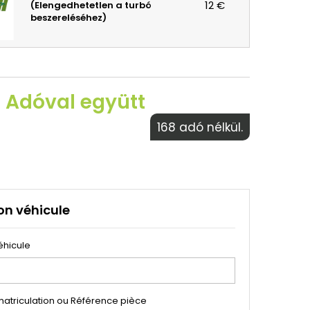
12 €
(Elengedhetetlen a turbó
beszereléséhez)
€ Adóval együtt
168 adó nélkül.
on véhicule
éhicule
atriculation ou Référence pièce