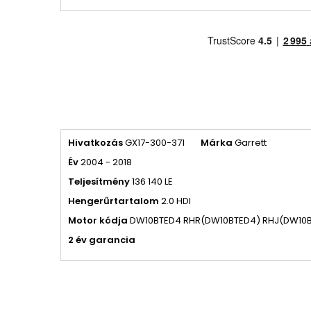
Hivatkozás
GX17-300-371
Márka
Garrett
Év
2004 - 2018
Teljesítmény
136 140 LE
Hengerűrtartalom
2.0 HDI
Motor kódja
DW10BTED4 RHR(DW10BTED4) RHJ(DW10
2 év garancia