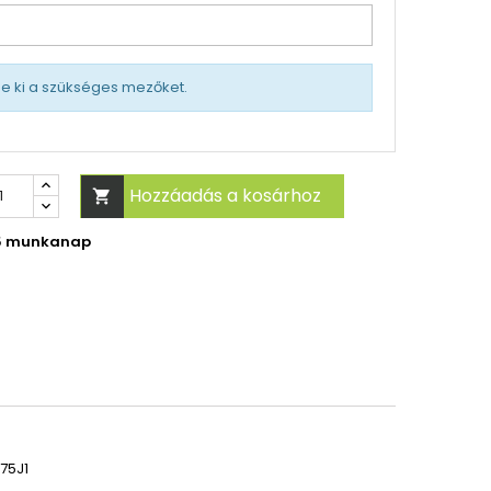
tse ki a szükséges mezőket.
Hozzáadás a kosárhoz

-5 munkanap
75J1