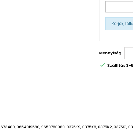
Kérjük, töl
Mennyiség

Szállítás 3
673480, 9654919580, 9650780080, 0375K9, 0375K8, 0375K2, 0375K1, 03