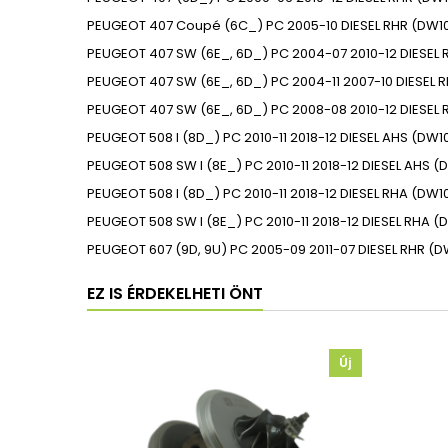
PEUGEOT
407 Coupé (6C_)
PC
2005-10
DIESEL
RHR (DW1
PEUGEOT
407 SW (6E_, 6D_)
PC
2004-07
2010-12
DIESEL
PEUGEOT
407 SW (6E_, 6D_)
PC
2004-11
2007-10
DIESEL
R
PEUGEOT
407 SW (6E_, 6D_)
PC
2008-08
2010-12
DIESEL
PEUGEOT
508 I (8D_)
PC
2010-11
2018-12
DIESEL
AHS (DW10F
PEUGEOT
508 SW I (8E_)
PC
2010-11
2018-12
DIESEL
AHS (D
PEUGEOT
508 I (8D_)
PC
2010-11
2018-12
DIESEL
RHA (DW10
PEUGEOT
508 SW I (8E_)
PC
2010-11
2018-12
DIESEL
RHA (D
PEUGEOT
607 (9D, 9U)
PC
2005-09
2011-07
DIESEL
RHR (D
EZ IS ÉRDEKELHETI ÖNT
Új