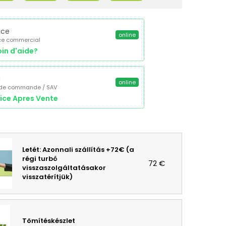
ice
online
ce commercial
in d'aide?
a
online
 de commande / SAV
ice Apres Vente
Letét: Azonnali szállítás +72€ (a
régi turbó
72 €
visszaszolgáltatásakor
visszatérítjük)
Tömítéskészlet