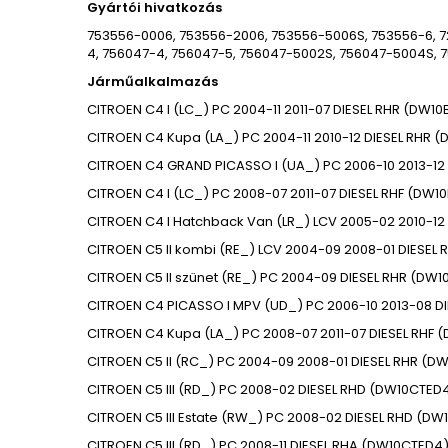
Gyártói hivatkozás
753556-0006, 753556-2006, 753556-5006S, 753556-6, 7
4, 756047-4, 756047-5, 756047-5002S, 756047-5004S, 
Járműalkalmazás
CITROEN
C4 I (LC_)
PC
2004-11
2011-07
DIESEL
RHR (DW10
CITROEN
C4 Kupa (LA_)
PC
2004-11
2010-12
DIESEL
RHR (
CITROEN
C4 GRAND PICASSO I (UA_)
PC
2006-10
2013-12
CITROEN
C4 I (LC_)
PC
2008-07
2011-07
DIESEL
RHF (DW1
CITROEN
C4 I Hatchback Van (LR_)
LCV
2005-02
2010-12
CITROEN
C5 II kombi (RE_)
LCV
2004-09
2008-01
DIESEL
R
CITROEN
C5 II szünet (RE_)
PC
2004-09
DIESEL
RHR (DW1
CITROEN
C4 PICASSO I MPV (UD_)
PC
2006-10
2013-08
DI
CITROEN
C4 Kupa (LA_)
PC
2008-07
2011-07
DIESEL
RHF 
CITROEN
C5 II (RC_)
PC
2004-09
2008-01
DIESEL
RHR (DW
CITROEN
C5 III (RD_)
PC
2008-02
DIESEL
RHD (DW10CTED4
CITROEN
C5 III Estate (RW_)
PC
2008-02
DIESEL
RHD (DW1
CITROEN
C5 III (RD_)
PC
2008-11
DIESEL
RHA (DW10CTED4)