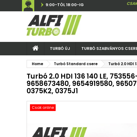
CSAK
9:00-TÓL 18:00-IG
TURBÓ ÚJ
TURBÓ SZABVÁNYOS CSER
Home
Turbó Standard csere
Turbó 2.0 HDI
Turbó 2.0 HDI 136 140 LE, 753556
9658673480, 9654919580, 96507
0375K2, 0375J1
Csak online