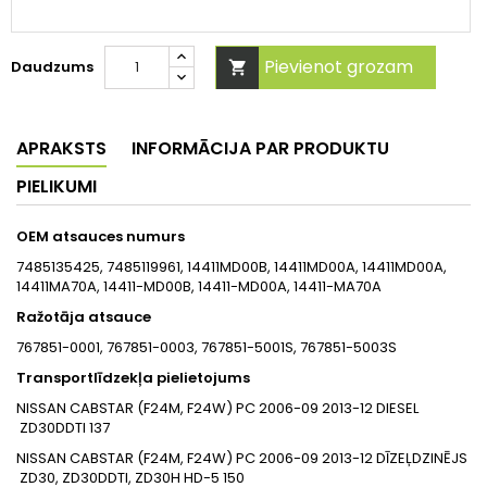
Pievienot grozam
Daudzums

APRAKSTS
INFORMĀCIJA PAR PRODUKTU
PIELIKUMI
OEM atsauces numurs
7485135425, 7485119961, 14411MD00B, 14411MD00A, 14411MD00A,
14411MA70A, 14411-MD00B, 14411-MD00A, 14411-MA70A
Ražotāja atsauce
767851-0001, 767851-0003, 767851-5001S, 767851-5003S
Transportlīdzekļa pielietojums
NISSAN
CABSTAR (F24M, F24W)
PC
2006-09
2013-12
DIESEL
ZD30DDTI
137
NISSAN
CABSTAR (F24M, F24W)
PC
2006-09
2013-12
DĪZEĻDZINĒJS
ZD30, ZD30DDTI, ZD30H HD-5
150