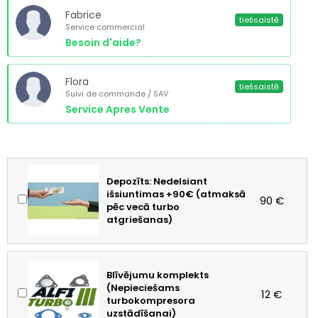
Fabrice
tiešsaistē
Service commercial
Besoin d'aide?
Flora
tiešsaistē
Suivi de commande / SAV
Service Apres Vente
Depozīts: Nedelsiant
išsiuntimas +90€ (atmaksā
90 €
pēc vecā turbo
atgriešanas)
Blīvējumu komplekts
(Nepieciešams
12 €
turbokompresora
uzstādīšanai)