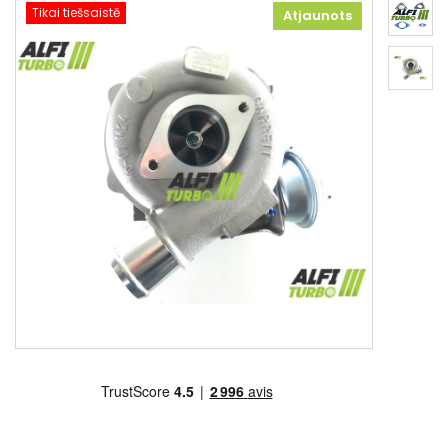
Tikai tiešsaistē
Atjaunots