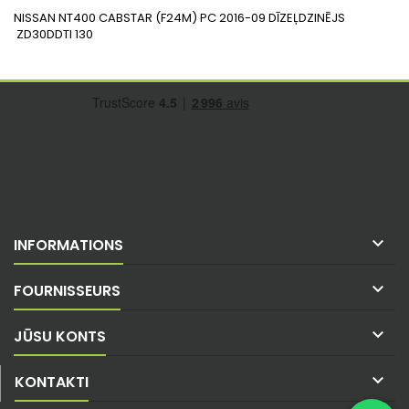
NISSAN
NT400 CABSTAR (F24M)
PC
2016-09
DĪZEĻDZINĒJS
ZD30DDTI
130

INFORMATIONS

FOURNISSEURS

JŪSU KONTS

KONTAKTI