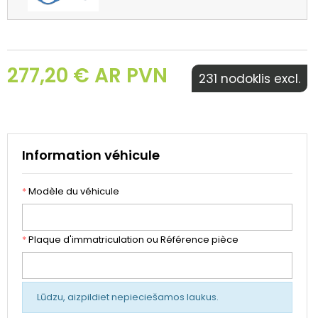
277,20 € AR PVN
231 nodoklis excl.
Information véhicule
*
Modèle du véhicule
*
Plaque d'immatriculation ou Référence pièce
Lūdzu, aizpildiet nepieciešamos laukus.