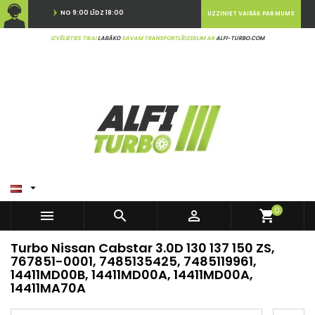
NO 9:00 LĪDZ 18:00
UZZINIET VAIRĀK PAR MUMS
IZVĒLIETIES TIKAI
LABĀKO
SAVAM TRANSPORTLĪDZEKLIM AR
ALFI-TURBO.COM

0



shopping_cart
Turbo Nissan Cabstar 3.0D 130 137 150 ZS,
767851-0001, 7485135425, 7485119961,
14411MD00B, 14411MD00A, 14411MD00A,
14411MA70A