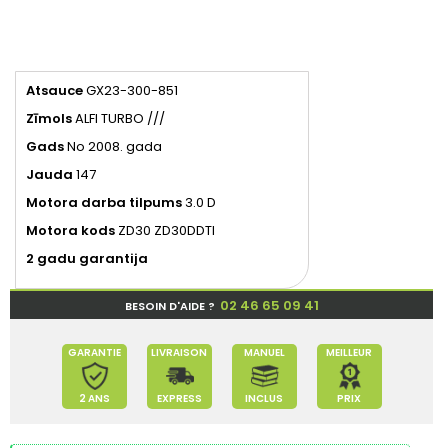
Atsauce
GX23-300-851
Zīmols
ALFI TURBO ///
Gads
No 2008. gada
Jauda
147
Motora darba tilpums
3.0 D
Motora kods
ZD30 ZD30DDTI
2 gadu garantija
02 46 65 09 41
BESOIN D'AIDE ?
GARANTIE
LIVRAISON
MANUEL
MEILLEUR
2 ANS
EXPRESS
INCLUS
PRIX