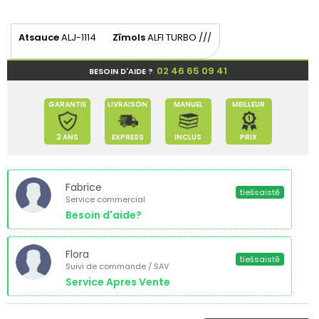
Atsauce
ALJ-1114
Zīmols
ALFI TURBO ///
02 46 65 09 41
BESOIN D'AIDE ?
GARANTIE
LIVRAISON
MANUEL
MEILLEUR
2 ANS
EXPRESS
INCLUS
PRIX
Fabrice
tiešsaistē
Service commercial
Besoin d'aide?
Flora
tiešsaistē
Suivi de commande / SAV
Service Apres Vente