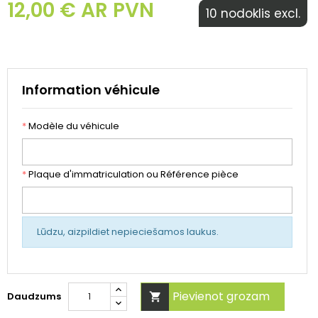
12,00 € AR PVN
10 nodoklis excl.
Information véhicule
*
Modèle du véhicule
*
Plaque d'immatriculation ou Référence pièce
Lūdzu, aizpildiet nepieciešamos laukus.
Pievienot grozam
Daudzums
