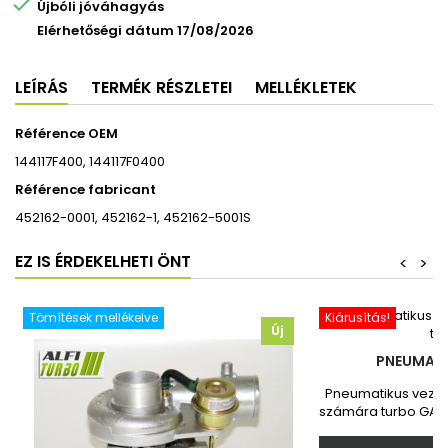

Újbóli jóváhagyás
Elérhetőségi dátum 17/08/2026
LEÍRÁS
TERMÉK RÉSZLETEI
MELLÉKLETEK
Référence OEM
144117F400, 144117F0400
Référence fabricant
452162-0001, 452162-1, 452162-5001S
EZ IS ÉRDEKELHETI ÖNT
<
>
Tömítések mellékelve
Kiárusítás!
Új
PNEUMATI
Pneumatikus vezér
számára turbo GARR
Toyota Vadonatú
Megrendelés ut