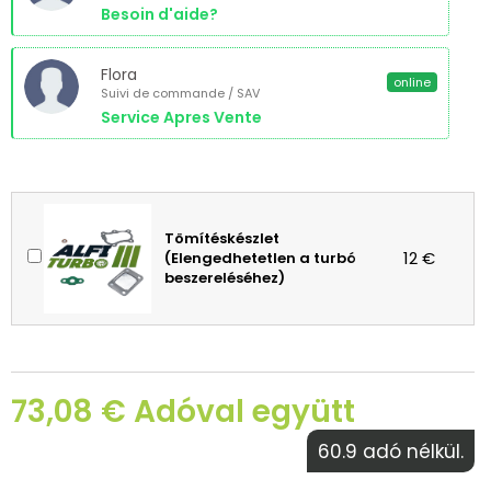
Besoin d'aide?
Flora
online
Suivi de commande / SAV
Service Apres Vente
Tömítéskészlet
12 €
(Elengedhetetlen a turbó
beszereléséhez)
73,08 € Adóval együtt
60.9 adó nélkül.