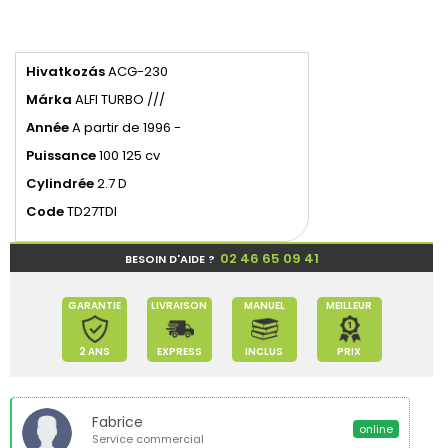
Hivatkozás
ACG-230
Márka
ALFI TURBO ///
Année
A partir de 1996 -
Puissance
100 125 cv
Cylindrée
2.7 D
Code
TD27TDI
02 46 65 09 41
BESOIN D'AIDE ?
GARANTIE
LIVRAISON
MANUEL
MEILLEUR
2 ANS
EXPRESS
INCLUS
PRIX
Fabrice
online
Service commercial