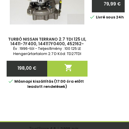
79,99 €
nekünk a turbó
Ár

Livré sous 24h 
TURBÓ NISSAN TERRANO 2.7 TDI 125 LE,
14411-7F400, 144117F0400, 452162-
0001, 452162-1, 452162-5001S
Év : 1996-tól - Teljesítmény : 100 125 LE
Hengerűrtartalom 2.7 D Kód: TD27TDI
Vadonatúj és 2 év garancia

198,00 €
Ár

Másnapi kiszállítás (17:00 óra előtt
leadott rendelések)