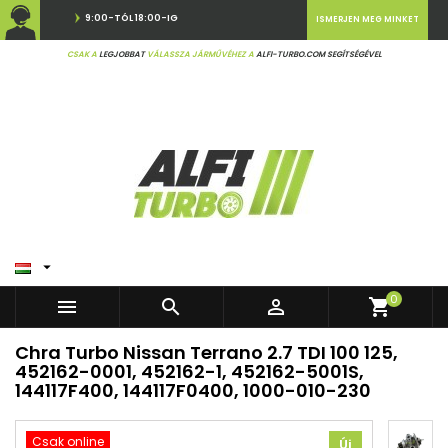
9:00-TÓL 18:00-IG
ISMERJEN MEG MINKET
CSAK A
LEGJOBBAT
VÁLASSZA JÁRMŰVÉHEZ A
ALFI-TURBO.COM SEGÍTSÉGÉVEL

0



shopping_cart
Chra Turbo Nissan Terrano 2.7 TDI 100 125,
452162-0001, 452162-1, 452162-5001S,
144117F400, 144117F0400, 1000-010-230
Csak online
Új