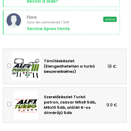
Besoin d'aide?
Flora
online
Suivi de commande / SAV
Service Apres Vente
Tömítéskészlet
18 €
(Elengedhetetlen a turbó
beszereléséhez)
Szerelőkészlet Turbó
patron, csavar M5x8 5db,
9.9 €
M6x10 5db, alátét 6-os
átmérőjű 5db