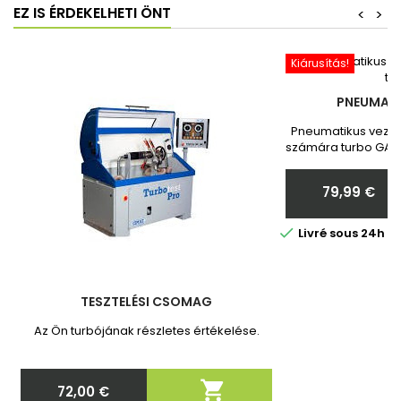
EZ IS ÉRDEKELHETI ÖNT
<
>
Kiárusítás!
PNEUMATI
Pneumatikus vezér
számára turbo GARR
Toyota Vadonatú
Megrendelés ut
79,99 €
nekünk a turbó
Ár

Livré sous 24h 
TESZTELÉSI CSOMAG
Az Ön turbójának részletes értékelése.

72,00 €