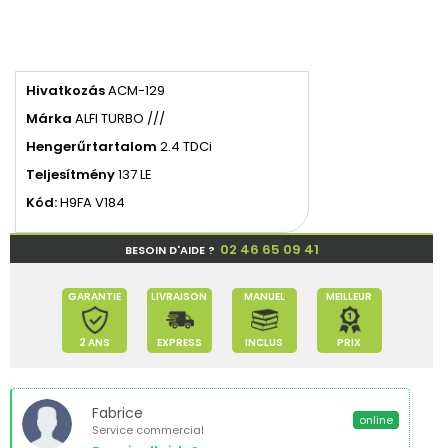
Hivatkozás
ACM-129
Márka
ALFI TURBO ///
Hengerűrtartalom
2.4 TDCi
Teljesítmény
137 LE
Kód:
H9FA V184
02 46 65 09 41
BESOIN D'AIDE ?
GARANTIE
LIVRAISON
MANUEL
MEILLEUR
2 ANS
EXPRESS
INCLUS
PRIX
Fabrice
online
Service commercial