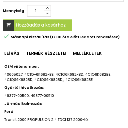
Mennyiség
Hozzáadás a kosárhoz


Másnapi kiszállítás (17:00 óra előtt leadott rendelések)
LEÍRÁS
TERMÉK RÉSZLETEI
MELLÉKLETEK
OEM viitenumber:
40605027, 4C1Q-6K682-BE, 4C1Q6K682-BD, 4C1Q6K682BE,
4C1QS6K682BD, 4C1QS6K682BD,, 4C1QS6K682BE
Gyártói hivatkozás:
49377-00500, 49377-00510
Járműalkalmazás
Ford
Transit 2000 PROPULSION 2.4 TDCI 137 2000-től