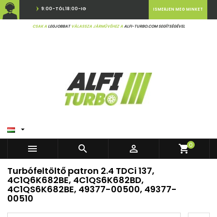
9:00-TÓL 18:00-IG
ISMERJEN MEG MINKET
CSAK A
LEGJOBBAT
VÁLASSZA JÁRMŰVÉHEZ A
ALFI-TURBO.COM SEGÍTSÉGÉVEL

0



shopping_cart
Turbófeltöltő patron 2.4 TDCi 137,
4C1Q6K682BE, 4C1QS6K682BD,
4C1QS6K682BE, 49377-00500, 49377-
00510