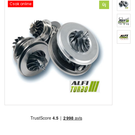
Csak online
Új