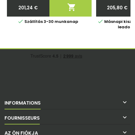

201,24 €
205,80 €
Ár
Ár


Szállítás 3-30 munkanap
Másnapi kiszáll
leadott

INFORMATIONS

FOURNISSEURS

AZ ÖN FIÓKJA