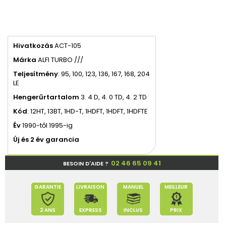
Hivatkozás
ACT-105
Márka
ALFI TURBO ///
Teljesítmény
: 95, 100, 123,
136, 167, 168, 204
LE
Hengerűrtartalom
3.
4
D, 4.
0
TD, 4.
2
TD
Kód
:
12HT, 13BT, 1HD-T, 1HDFT, 1HDFT, 1HDFTE
Év
1990-től 1995-ig
Új és 2 év garancia
02 46 65 09 41
BESOIN D'AIDE ?
GARANTIE
LIVRAISON
MANUEL
MEILLEUR
2 ANS
EXPRESS
INCLUS
PRIX