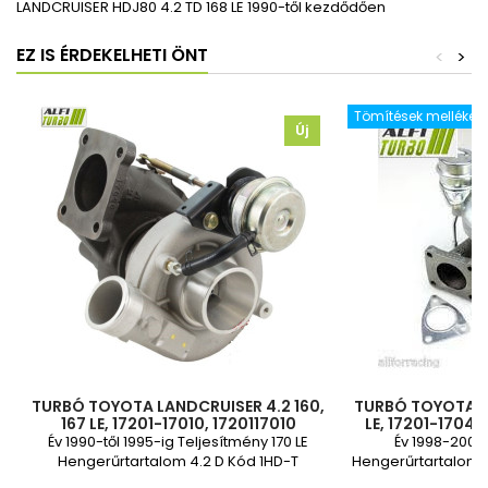
LANDCRUISER HDJ80 4.2 TD 168 LE 1990-től kezdődően
EZ IS ÉRDEKELHETI ÖNT
<
>
Tömítések mellékelv
Új
TURBÓ TOYOTA LANDCRUISER 4.2 160,
TURBÓ TOYOTA L
167 LE, 17201-17010, 1720117010
LE, 17201-17040
172011
Év 1990-től 1995-ig Teljesítmény 170 LE
Év 1998-2007
Hengerűrtartalom 4.2 D Kód 1HD-T
Hengerűrtartalom: 
Vadonatúj és 2 év garancia
év 