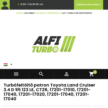
9:00-TÓL 18:00-IG
ISMERJEN MEG MINKET
CSAK A
LEGJOBBAT
VÁLASSZA JÁRMŰVÉHEZ A
ALFI-TURBO.COM SEGÍTSÉGÉVEL

0



shopping_cart
Turbófeltöltő patron Toyota Land Cruiser
3.4 D 95 123 LE, CT26, 17201-17010, 17201-
17040, 17201-17020, 17201-17040, 17201-
17040