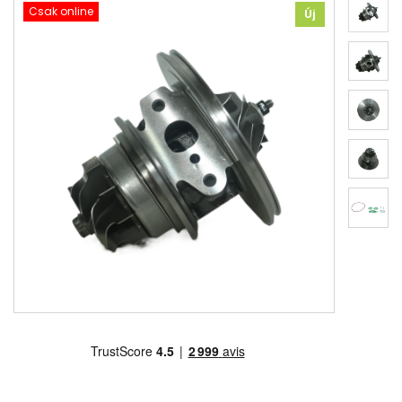
Csak online
Új