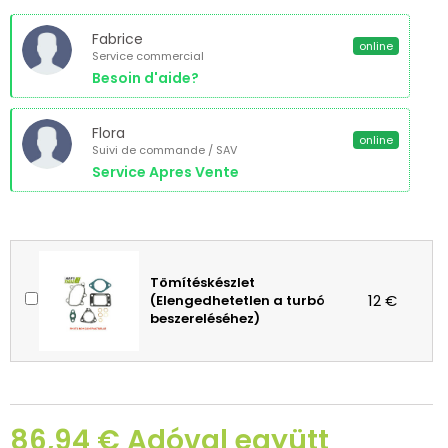
Fabrice
online
Service commercial
Besoin d'aide?
Flora
online
Suivi de commande / SAV
Service Apres Vente
Tömítéskészlet
12 €
(Elengedhetetlen a turbó
beszereléséhez)
86,94 € Adóval együtt