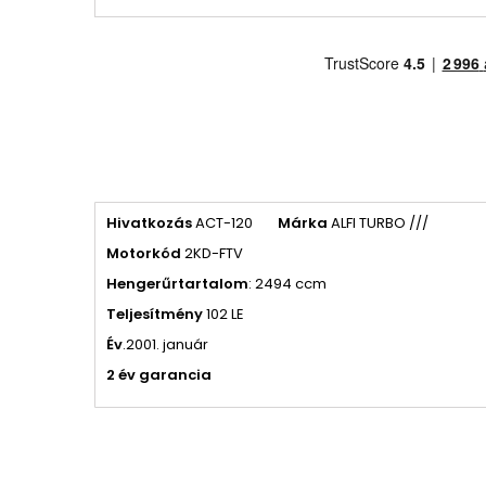
Hivatkozás
ACT-120
Márka
ALFI TURBO ///
Motorkód
2KD-FTV
Hengerűrtartalom
: 2494 ccm
Teljesítmény
102 LE
Év
.2001. január
2 év garancia