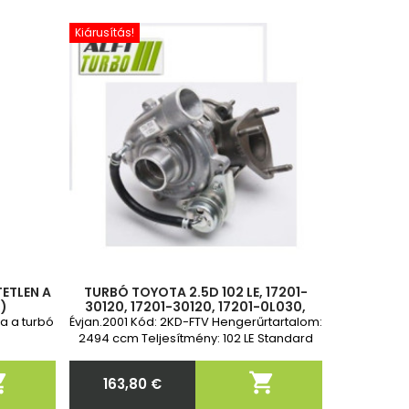
Kiárusítás!
ETLEN A
TURBÓ TOYOTA 2.5D 102 LE, 17201-
)
30120, 17201-30120, 17201-0L030,
17201-30120, 17201-30120, 17201-
ra a turbó
Évjan.2001 Kód: 2KD-FTV Hengerűrtartalom:
0L030
2494 ccm Teljesítmény: 102 LE Standard
csere


163,80 €
Ár