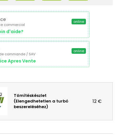
ice
online
ce commercial
in d'aide?
a
online
 de commande / SAV
ice Apres Vente
Tömítéskészlet
12 €
(Elengedhetetlen a turbó
beszereléséhez)