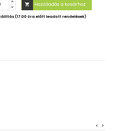
Hozzáadás a kosárhoz

llítás (17:00 óra előtt leadott rendelések)
<
>