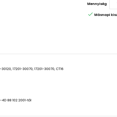
Mennyiség

Másnapi kiszá
1-30120, 17201-30070, 17201-30070, CT16
-4D 88 102 2001-től