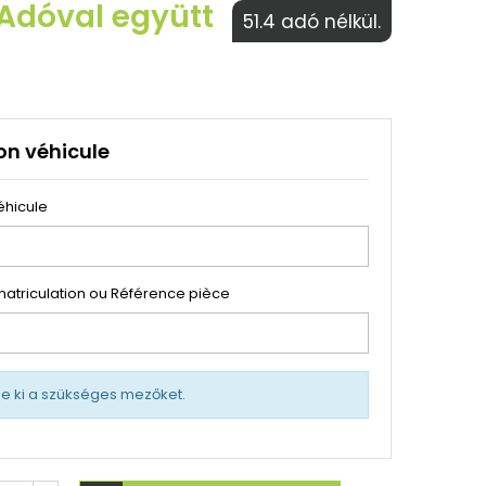
 Adóval együtt
51.4 adó nélkül.
on véhicule
éhicule
atriculation ou Référence pièce
tse ki a szükséges mezőket.