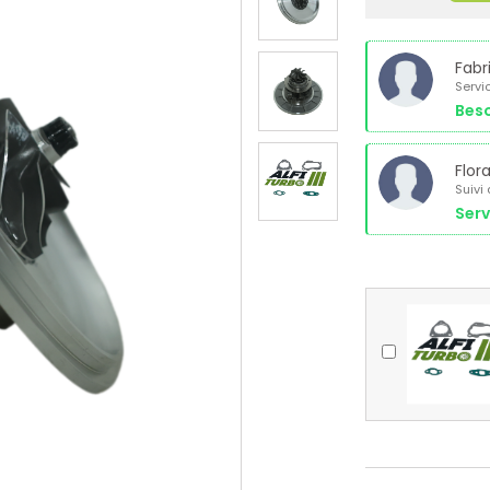
Fabr
Servi
Beso
Flor
Suivi
Serv