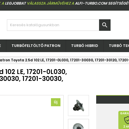
 A
LEGJOBBAT
VÁLASSZA JÁRMŰVÉHEZ A
ALFI-TURBO.COM SEGÍTSÉGÉ

E
TURBÓFELTÖLTŐ PATRON
TURBÓ HIBRID
TURBÓ TE
atron Toyota 2.5d 102 LE, 17201-0L030, 17201-30030, 17201-30120, 1720
 102 LE, 17201-0L030,
-30030, 17201-30030,
Új
GARA
2 A