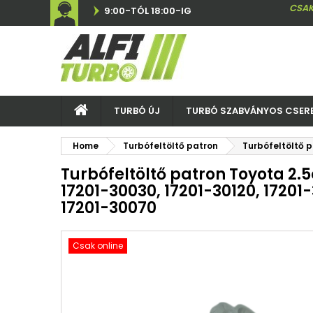
CSAK
9:00-TÓL 18:00-IG
TURBÓ ÚJ
TURBÓ SZABVÁNYOS CSER
Home
Turbófeltöltő patron
Turbófeltöltő p
Turbófeltöltő patron Toyota 2.5d
17201-30030, 17201-30120, 17201
17201-30070
Csak online