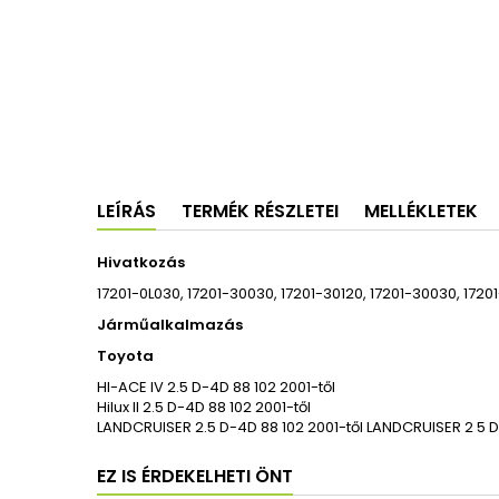
LEÍRÁS
TERMÉK RÉSZLETEI
MELLÉKLETEK
Hivatkozás
17201-0L030, 17201-30030, 17201-30120, 17201-30030, 1720
Járműalkalmazás
Toyota
HI-ACE IV 2.5 D-4D 88 102 2001-től
Hilux II 2.5 D-4D 88 102 2001-től
LANDCRUISER 2.5 D-4D 88 102 2001-től LANDCRUISER 2 5 D
EZ IS ÉRDEKELHETI ÖNT