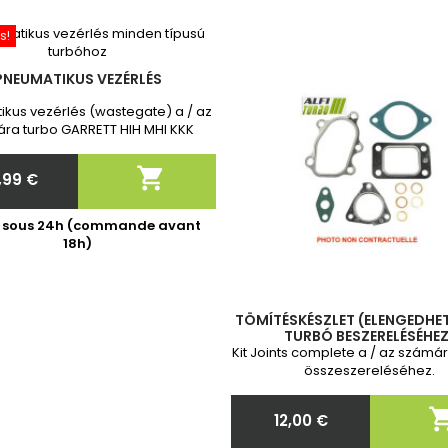
s!
PNEUMATIKUS VEZÉRLÉS
kus vezérlés (wastegate) a / az
ra turbo GARRETT HIH MHI KKK
ota Toyota Vadonatúj, 2 év
iával. Megrendelés után kérjük,

,99 €
 meg nekünk a turbó pontos
Ár
cikkszámát!
é sous 24h (commande avant
18h)
TÖMÍTÉSKÉSZLET (ELENGEDHET
TURBÓ BESZERELÉSÉHEZ
Kit Joints complete a / az számá
összeszereléséhez.
12,00 €
Ár