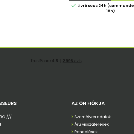

Livré sous 24h (commande
18h)
SSEURS
AZ ÖN FIÓKJA
RBO ///
Személyes adatok
T
Áru visszatérések
Rendelések