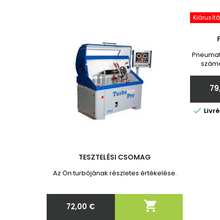
Kiárusítá
Pneumati
számá
Toy
garanc
79
adja

Livr
TESZTELÉSI CSOMAG
Az Ön turbójának részletes értékelése.

72,00 €
Ár