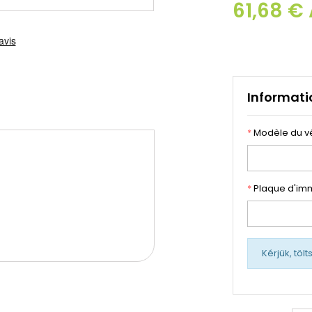
61,68 €
Informati
*
Modèle du v
*
Plaque d'imm
Kérjük, töl