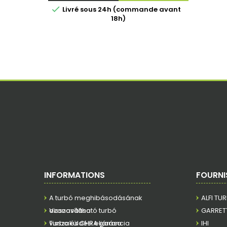

Livré sous 24h (commande avant
18h)
INFORMATIONS
FOURNI
A turbó meghibásodásának
ALFI TU
azonosítása
Visszaváltható turbó
GARRET
visszaküldési eljárása
Turbo és CHRA garancia
IHI