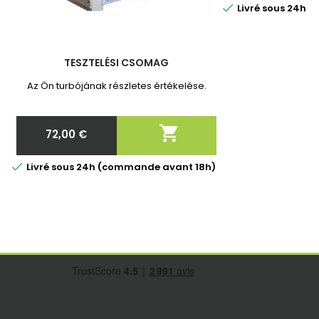

Livré sous 24h 
TESZTELÉSI CSOMAG
Az Ön turbójának részletes értékelése.

72,00 €
Ár

Livré sous 24h (commande avant 18h)