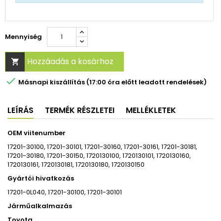
Mennyiség
Hozzáadás a kosárhoz


Másnapi kiszállítás (17:00 óra előtt leadott rendelések)
LEÍRÁS
TERMÉK RÉSZLETEI
MELLÉKLETEK
OEM viitenumber
17201-30100, 17201-30101, 17201-30160,
17201-30161
,
17201-30181,
17201-30180, 17201-30150, 1720130100, 1720130101, 1720130160,
1720130161, 1720130181, 1720130180, 1720130150
Gyártói hivatkozás
17201-0L040, 17201-30100, 17201-30101
Járműalkalmazás
Toyota