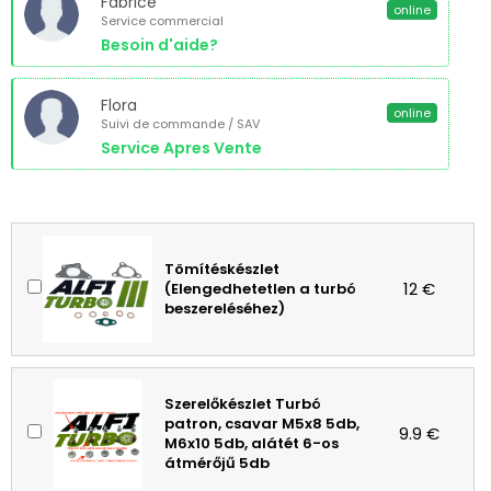
Fabrice
online
Service commercial
Besoin d'aide?
Flora
online
Suivi de commande / SAV
Service Apres Vente
Tömítéskészlet
12 €
(Elengedhetetlen a turbó
beszereléséhez)
Szerelőkészlet Turbó
patron, csavar M5x8 5db,
9.9 €
M6x10 5db, alátét 6-os
átmérőjű 5db