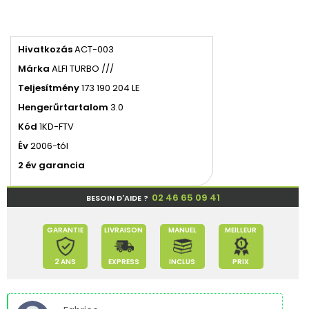
Hivatkozás
ACT-003
Márka
ALFI TURBO ///
Teljesítmény
173 190 204 LE
Hengerűrtartalom
3.0
Kód
1KD-FTV
Év
2006-tól
2 év garancia
02 46 65 09 41
BESOIN D'AIDE ?
GARANTIE
LIVRAISON
MANUEL
MEILLEUR
2 ANS
EXPRESS
INCLUS
PRIX