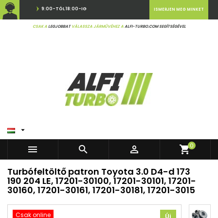
9:00-TÓL 18:00-IG
ISMERJEN MEG MINKET
CSAK A
LEGJOBBAT
VÁLASSZA JÁRMŰVÉHEZ A
ALFI-TURBO.COM SEGÍTSÉGÉVEL

0



shopping_cart
Turbófeltöltő patron Toyota 3.0 D4-d 173
190 204 LE, 17201-30100, 17201-30101, 17201-
30160, 17201-30161, 17201-30181, 17201-3015
Csak online
Új