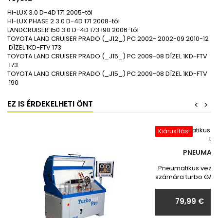
HI-LUX 3.0 D-4D 171 2005-től
HI-LUX PHASE 2 3.0 D-4D 171 2008-tól
LANDCRUISER 150 3.0 D-4D 173 190 2006-tól
TOYOTA
LAND CRUISER PRADO (_J12_)
PC
2002- 2002-09
2010-12
DÍZEL
1KD-FTV
173
TOYOTA
LAND CRUISER PRADO (_J15_)
PC
2009-08
DÍZEL
1KD-FTV
173
TOYOTA
LAND CRUISER PRADO (_J15_)
PC
2009-08
DÍZEL
1KD-FTV
190
EZ IS ÉRDEKELHETI ÖNT
<
>
Kiárusítás!
PNEUMATI
Pneumatikus vezér
számára turbo GARR
Toyota Vadonatú
Megrendelés ut
79,99 €
nekünk a turbó
Ár