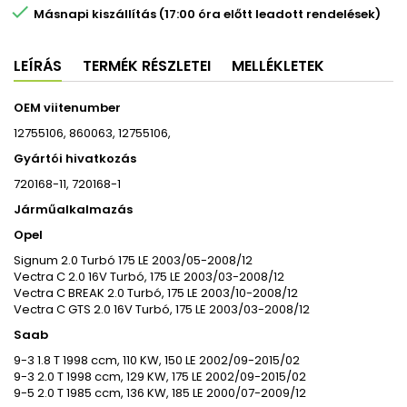

Másnapi kiszállítás (17:00 óra előtt leadott rendelések)
LEÍRÁS
TERMÉK RÉSZLETEI
MELLÉKLETEK
OEM viitenumber
12755106, 860063, 12755106,
Gyártói hivatkozás
720168-11, 720168-1
Járműalkalmazás
Opel
Signum 2.0 Turbó 175 LE 2003/05-2008/12
Vectra C 2.0 16V Turbó, 175 LE 2003/03-2008/12
Vectra C BREAK 2.0 Turbó, 175 LE 2003/10-2008/12
Vectra C GTS 2.0 16V Turbó, 175 LE 2003/03-2008/12
Saab
9-3 1.8 T 1998 ccm, 110 KW, 150 LE 2002/09-2015/02
9-3 2.0 T 1998 ccm, 129 KW, 175 LE 2002/09-2015/02
9-5 2.0 T 1985 ccm, 136 KW, 185 LE 2000/07-2009/12