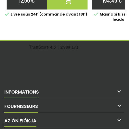

12,00 €
194,40 €
Ár
Ár


Livré sous 24h (commande avant 18h)
Másnapi kiszáll
leadott

INFORMATIONS

FOURNISSEURS

AZ ÖN FIÓKJA