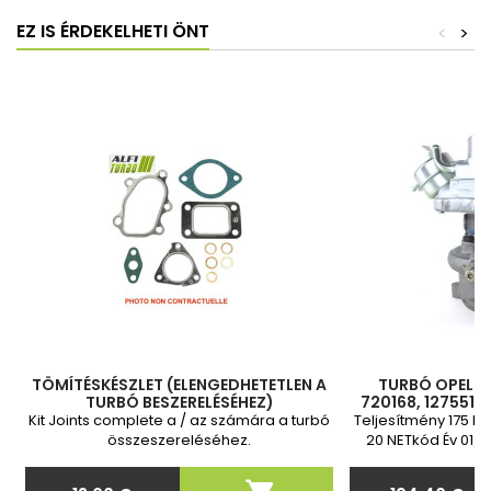
EZ IS ÉRDEKELHETI ÖNT
<
>
TÖMÍTÉSKÉSZLET (ELENGEDHETETLEN A
TURBÓ OPEL SI
TURBÓ BESZERELÉSÉHEZ)
720168, 1275510
Kit Joints complete a / az számára a turbó
Teljesítmény 175 LE
összeszereléséhez.
20 NETkód Év 01/2