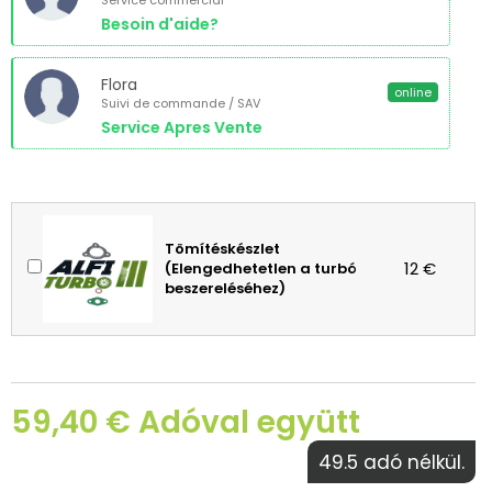
Service commercial
Besoin d'aide?
Flora
online
Suivi de commande / SAV
Service Apres Vente
Tömítéskészlet
12 €
(Elengedhetetlen a turbó
beszereléséhez)
59,40 € Adóval együtt
49.5 adó nélkül.