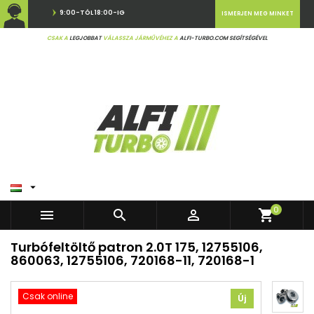
9:00-TÓL 18:00-IG
ISMERJEN MEG MINKET
CSAK A
LEGJOBBAT
VÁLASSZA JÁRMŰVÉHEZ A
ALFI-TURBO.COM SEGÍTSÉGÉVEL

0



shopping_cart
Turbófeltöltő patron 2.0T 175, 12755106,
860063, 12755106, 720168-11, 720168-1
Csak online
Új