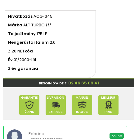
Hivatkozás
ACG-345
Márka
ALFI TURBO ///
Teljesítmény
175 LE
Hengerűrtartalom
2.0
Z 20 NET
kód
Év
01/2000-től
2 év garancia
02 46 65 09 41
BESOIN D'AIDE ?
GARANTIE
LIVRAISON
MANUEL
MEILLEUR
2 ANS
EXPRESS
INCLUS
PRIX
Fabrice
online