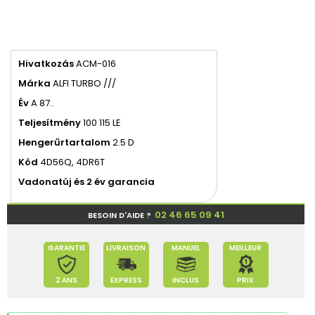
Hivatkozás
ACM-016
Márka
ALFI TURBO ///
Év
A 87..
Teljesítmény
100 115 LE
Hengerűrtartalom
2.5 D
Kód
4D56Q, 4DR6T
Vadonatúj és 2 év garancia
02 46 65 09 41
BESOIN D'AIDE ?
GARANTIE
LIVRAISON
MANUEL
MEILLEUR
2 ANS
EXPRESS
INCLUS
PRIX