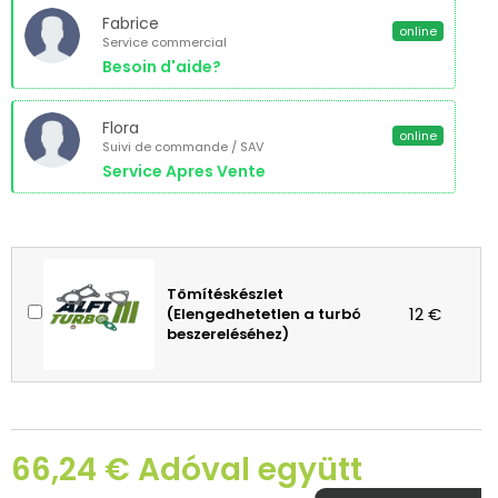
Fabrice
online
Service commercial
Besoin d'aide?
Flora
online
Suivi de commande / SAV
Service Apres Vente
Tömítéskészlet
12 €
(Elengedhetetlen a turbó
beszereléséhez)
66,24 € Adóval együtt