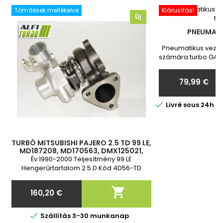
Tömítések mellékelve
Kiárusítás!
Új
PNEUMATI
Pneumatikus vezér
számára turbo GARR
Toyota Vadonatú
Megrendelés ut
79,99 €
nekünk a turbó
Ár

Livré sous 24h 
TURBÓ MITSUBISHI PAJERO 2.5 TD 99 LE,
MD187208, MD170563, DMX125021,
49177-02500, 4917702500, 49177-
Év 1990-2000 Teljesítmény 99 LE
02501, 4917702501
Hengerűrtartalom 2.5 D Kód 4D56-TD
Vadonatúj és 2 év garancia

160,20 €
Ár

Szállítás 3-30 munkanap