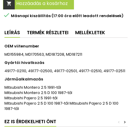
Hozzáadás a kosárhoz


Másnapi kiszállítás (17:00 óra előtt leadott rendelések)
LEÍRÁS
TERMÉK RÉSZLETEI
MELLÉKLETEK
OEM viitenumber
MD155984, MD170563, MD187208, MD187211
Gyártói hivatkozás
49177-02110, 49177-02500, 49177-02501, 49177-02510, 49177-02511
Járműalkalmazás
Mitsubishi Montero 2.5 1991-től
Mitsubishi Montero 2.5 D 100 1987-től
Mitsubishi Pajero 2.5 1991-től
Mitsubishi Pajero 2.5 D 100 1987-től Mitsubishi Pajero 2 5 D 100
1987-től
EZ IS ÉRDEKELHETI ÖNT
<
>