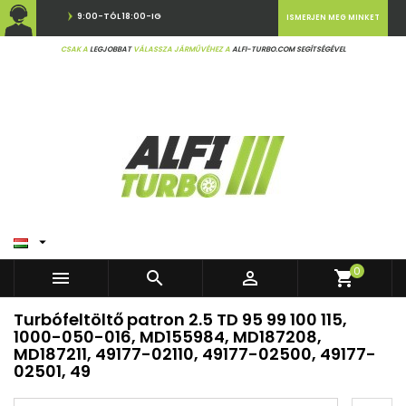
9:00-TÓL 18:00-IG
ISMERJEN MEG MINKET
CSAK A
LEGJOBBAT
VÁLASSZA JÁRMŰVÉHEZ A
ALFI-TURBO.COM SEGÍTSÉGÉVEL

0



shopping_cart
Turbófeltöltő patron 2.5 TD 95 99 100 115,
1000-050-016, MD155984, MD187208,
MD187211, 49177-02110, 49177-02500, 49177-
02501, 49