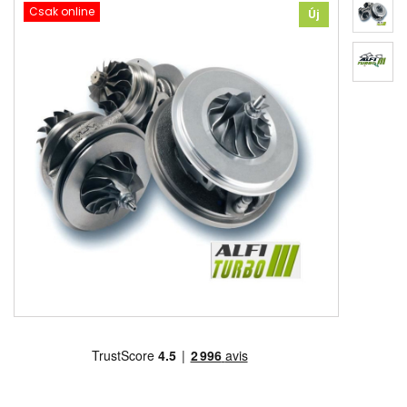
Csak online
Új