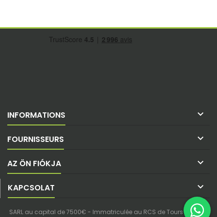

INFORMATIONS

FOURNISSEURS

AZ ÖN FIÓKJA

KAPCSOLAT
SARL au capital de 7500€ - Immatriculée au RCS de Tours - SIREN :