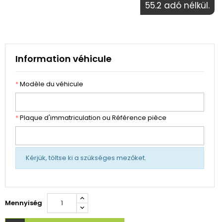
55.2 adó nélkül.
Information véhicule
*
Modèle du véhicule
*
Plaque d'immatriculation ou Référence pièce
Kérjük, töltse ki a szükséges mezőket.
Mennyiség