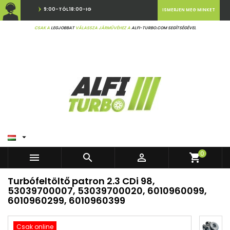
9:00-TÓL 18:00-IG
ISMERJEN MEG MINKET
CSAK A
LEGJOBBAT
VÁLASSZA JÁRMŰVÉHEZ A
ALFI-TURBO.COM SEGÍTSÉGÉVEL

0



shopping_cart
Turbófeltöltő patron 2.3 CDi 98,
53039700007, 53039700020, 6010960099,
6010960299, 6010960399
Csak online