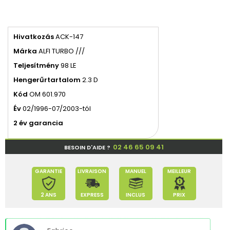
Hivatkozás
ACK-147
Márka
ALFI TURBO ///
Teljesítmény
98 LE
Hengerűrtartalom
2.3 D
Kód
OM 601.970
Év
02/1996-07/2003-tól
2 év garancia
02 46 65 09 41
BESOIN D'AIDE ?
GARANTIE
LIVRAISON
MANUEL
MEILLEUR
2 ANS
EXPRESS
INCLUS
PRIX