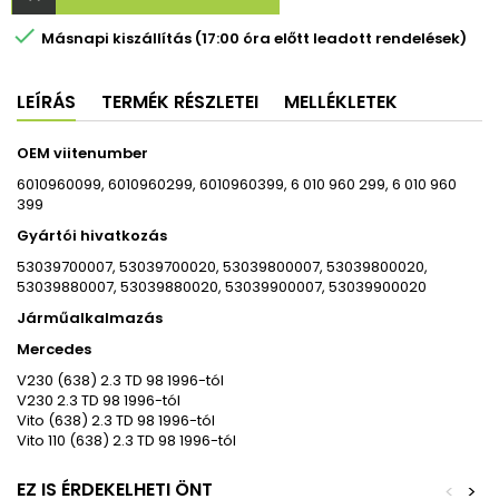

Másnapi kiszállítás (17:00 óra előtt leadott rendelések)
LEÍRÁS
TERMÉK RÉSZLETEI
MELLÉKLETEK
OEM viitenumber
6010960099, 6010960299, 6010960399, 6 010 960 299, 6 010 960
399
Gyártói hivatkozás
53039700007, 53039700020, 53039800007, 53039800020,
53039880007, 53039880020, 53039900007, 53039900020
Járműalkalmazás
Mercedes
V230 (638) 2.3 TD 98 1996-tól
V230 2.3 TD 98 1996-tól
Vito (638) 2.3 TD 98 1996-tól
Vito 110 (638) 2.3 TD 98 1996-tól
EZ IS ÉRDEKELHETI ÖNT
<
>