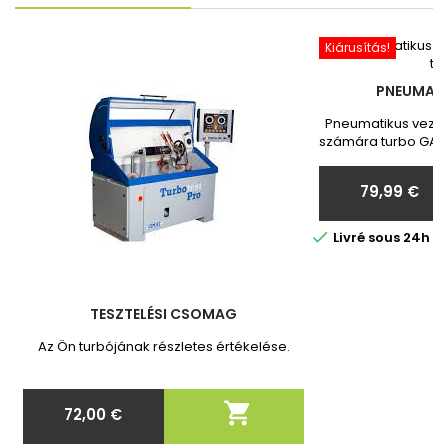
Kiárusítás!
PNEUMATI
Pneumatikus vezér
számára turbo GARR
Toyota Vadonatú
Megrendelés ut
79,99 €
nekünk a turbó
Ár

Livré sous 24h 
TESZTELÉSI CSOMAG
Az Ön turbójának részletes értékelése.

72,00 €
Ár