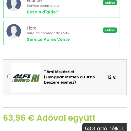
Fabrice
online
Service commercial
Besoin d'aide?
Flora
online
Suivi de commande / SAV
Service Apres Vente
Tömítéskészlet
12 €
(Elengedhetetlen a turbó
beszereléséhez)
63,96 € Adóval együtt
53.3 adó nélkül.