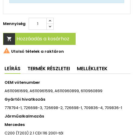
Mennyiség
Hozzáadás a kosárhoz


Utolsó tételek a raktáron
LEÍRÁS
TERMÉK RÉSZLETEI
MELLÉKLETEK
OEM viitenumber
A6110961699, A6110961599, A6110960899, 6110960899
Gyártói hivatkozás
778794-1, 726698-3, 726698-2, 726698-1, 709836-4, 709836-1
Járműalkalmazás
Mercedes
C200 (T203) 2.1 CDI 116 2001-től