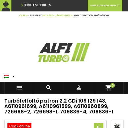
9:00-TÓL 18:00-IG
ISMERJEN MEG MINKET
CSAK A
LEGJOBBAT
VÁLASSZA JÁRMŰVÉHEZ A
ALFI-TURBO.COM SEGÍTSÉGÉVEL

0



shopping_cart
Turbófeltöltő patron 2.2 CDi 109 129 143,
A6110961699, A6110961599, A6110960899,
726698-2, 726698-1, 709836-4, 709836-1
Csak online
Új