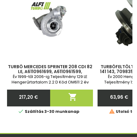
TURBÓ MERCEDES SPRINTER 208 CDI 82
TURBÓFELTÖLTŐ 
LE, A6110961699, A6110961599,
141 143, 709835
A6110960899, 778794-1, 726698-3,
709836-0001, 71
Év 1999-től 2006-ig Teljesítmény 129 LE
Év 2000 Henger
726698-2, 726698-1, 709836-4,
0001, 711006
Hengerűrtartalom 2.2 D Kód OM611 2 év
Teljesítmény 122 
garancia
OM611.96

217,20 €
63,96 €
Ár
Ár


Szállítás 3-30 munkanap
Utolsó tét