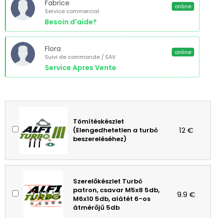
Fabrice
online
Service commercial
Besoin d'aide?
Flora
online
Suivi de commande / SAV
Service Apres Vente
Tömítéskészlet
12 €
(Elengedhetetlen a turbó
beszereléséhez)
Szerelőkészlet Turbó
patron, csavar M5x8 5db,
9.9 €
M6x10 5db, alátét 6-os
átmérőjű 5db