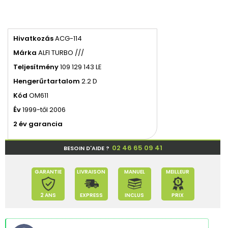
Hivatkozás
ACG-114
Márka
ALFI TURBO ///
Teljesítmény
109 129 143 LE
Hengerűrtartalom
2.2 D
Kód
OM611
Év
1999-től 2006
2 év garancia
02 46 65 09 41
BESOIN D'AIDE ?
GARANTIE
LIVRAISON
MANUEL
MEILLEUR
2 ANS
EXPRESS
INCLUS
PRIX