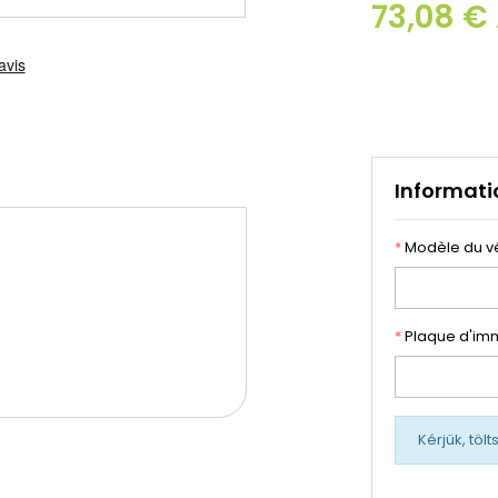
73,08 €
Informati
*
Modèle du v
*
Plaque d'imm
Kérjük, töl