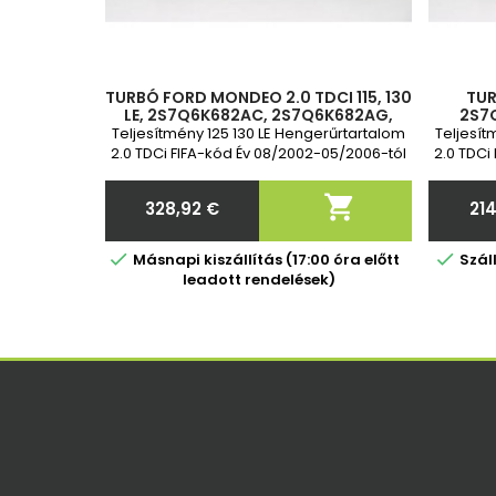
TURBÓ FORD MONDEO 2.0 TDCI 115, 130
TUR
LE, 2S7Q6K682AC, 2S7Q6K682AG,
2S7
3S7Q6K682AD, 3S7Q6K682AE,
3S7
Teljesítmény 125 130 LE Hengerűrtartalom
Teljesít
3S7Q6K682AF, JDE4957, 714467-3,
3S7
2.0 TDCi FIFA-kód Év 08/2002-05/2006-tól
2.0 TDCi
JDE4
2 év garancia

328,92 €
21
Ár


Másnapi kiszállítás (17:00 óra előtt
Szál
leadott rendelések)