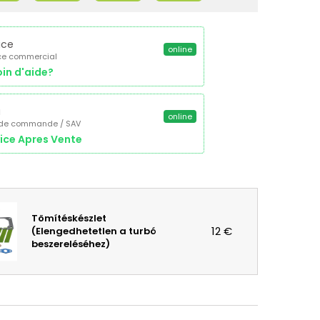
ice
online
ce commercial
in d'aide?
a
online
 de commande / SAV
ice Apres Vente
Tömítéskészlet
12 €
(Elengedhetetlen a turbó
beszereléséhez)