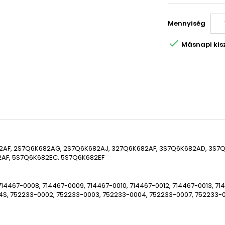
Mennyiség

Másnapi kiszá
AF, 2S7Q6K682AG, 2S7Q6K682AJ, 327Q6K682AF, 3S7Q6K682AD, 3S7Q
AF, 5S7Q6K682EC, 5S7Q6K682EF
14467-0008, 714467-0009, 714467-0010, 714467-0012, 714467-0013, 7
14S, 752233-0002, 752233-0003, 752233-0004, 752233-0007, 752233-