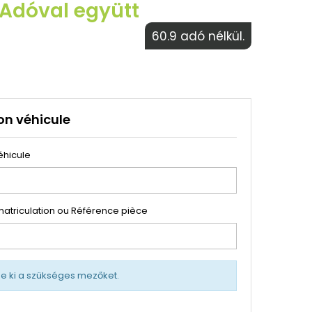
 Adóval együtt
60.9 adó nélkül.
on véhicule
éhicule
atriculation ou Référence pièce
tse ki a szükséges mezőket.