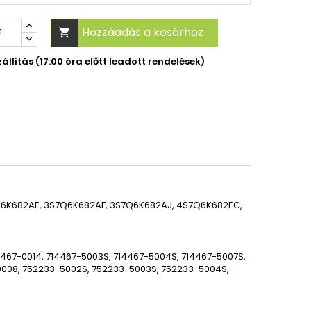
Hozzáadás a kosárhoz

llítás (17:00 óra előtt leadott rendelések)
6K682AE, 3S7Q6K682AF, 3S7Q6K682AJ, 4S7Q6K682EC,
14467-0014, 714467-5003S, 714467-5004S, 714467-5007S,
0008, 752233-5002S, 752233-5003S, 752233-5004S,