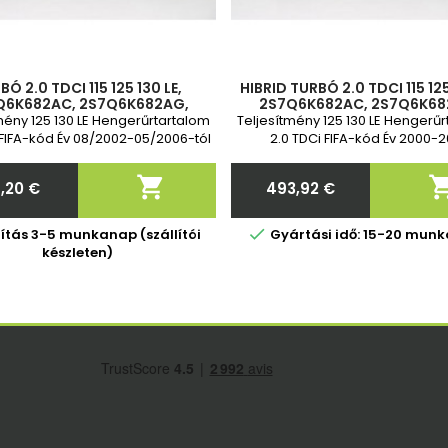
BÓ 2.0 TDCI 115 125 130 LE,
HIBRID TURBÓ 2.0 TDCI 115 125
Q6K682AC, 2S7Q6K682AG,
2S7Q6K682AC, 2S7Q6K68
Q6K682AD, 3S7Q6K682AE,
3S7Q6K682AD, 3S7Q6K68
mény 125 130 LE Hengerűrtartalom
Teljesítmény 125 130 LE Hengerű
Q6K682AF, 3S7Q6K682AF,
3S7Q6K682AF, 3S7Q6K68
 FIFA-kód Év 08/2002-05/2006-tól
2.0 TDCi FIFA-kód Év 2000-
JDE4957, 714467-3
JDE4957, 714
2 év garancia

4,20 €
493,92 €
Ár
Ár

lítás 3-5 munkanap (szállítói
Gyártási idő: 15-20 mun
készleten)