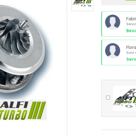
Fabr
Servi
Beso
Flor
Suivi
Serv