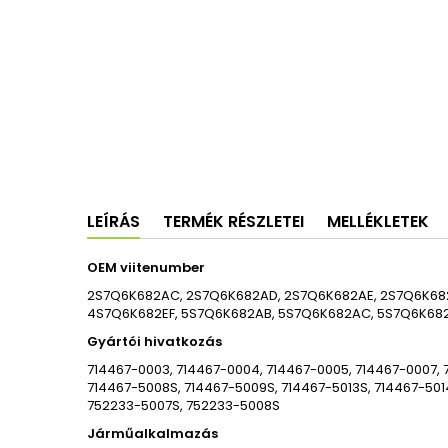
LEÍRÁS
TERMÉK RÉSZLETEI
MELLÉKLETEK
OEM viitenumber
2S7Q6K682AC, 2S7Q6K682AD, 2S7Q6K682AE, 2S7Q6K682
4S7Q6K682EF, 5S7Q6K682AB, 5S7Q6K682AC, 5S7Q6K682
Gyártói hivatkozás
714467-0003, 714467-0004, 714467-0005, 714467-0007, 7
714467-5008S, 714467-5009S, 714467-5013S, 714467-50
752233-5007S, 752233-5008S
Járműalkalmazás