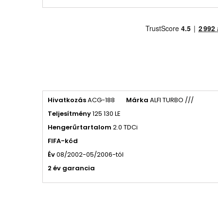
Hivatkozás
ACG-188
Márka
ALFI TURBO ///
Teljesítmény
125 130 LE
Hengerűrtartalom
2.0 TDCi
FIFA-kód
Év
08/2002-05/2006-tól
2 év garancia