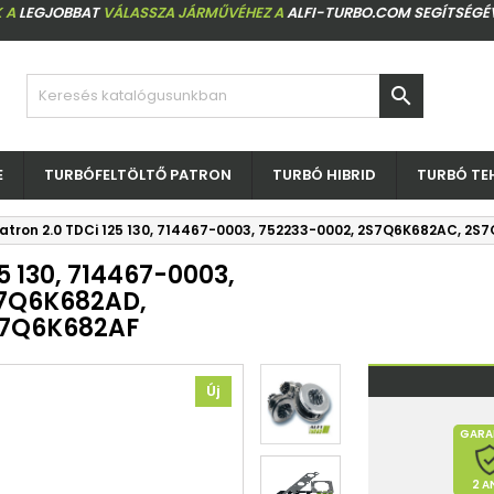
 A
LEGJOBBAT
VÁLASSZA JÁRMŰVÉHEZ A
ALFI-TURBO.COM SEGÍTSÉGÉ

E
TURBÓFELTÖLTŐ PATRON
TURBÓ HIBRID
TURBÓ TE
patron 2.0 TDCi 125 130, 714467-0003, 752233-0002, 2S7Q6K682AC, 
5 130, 714467-0003,
S7Q6K682AD,
S7Q6K682AF
Új
GARA
2 A