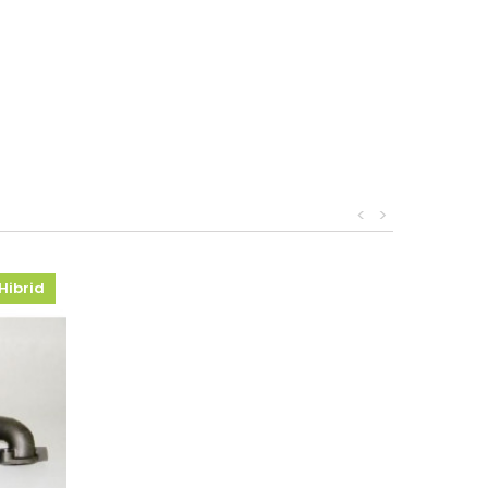
<
>
Hibrid