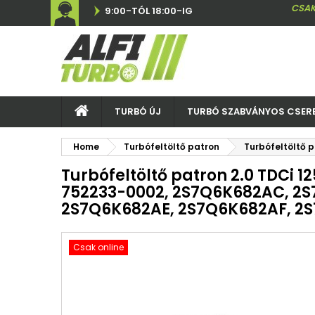
CSAK
9:00-TÓL 18:00-IG
TURBÓ ÚJ
TURBÓ SZABVÁNYOS CSER
Home
Turbófeltöltő patron
Turbófeltöltő 
Turbófeltöltő patron 2.0 TDCi 12
752233-0002, 2S7Q6K682AC, 2
2S7Q6K682AE, 2S7Q6K682AF, 2
Csak online