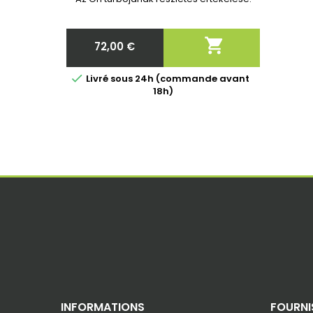

72,00 €
Ár

Livré sous 24h (commande avant
18h)
INFORMATIONS
FOURNI