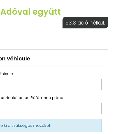
 Adóval együtt
53.3 adó nélkül.
on véhicule
éhicule
atriculation ou Référence pièce
tse ki a szükséges mezőket.