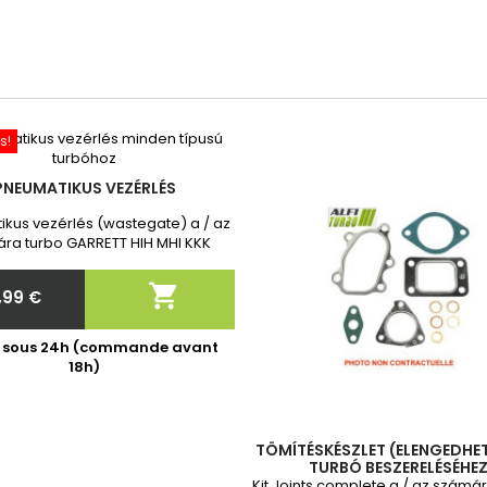
s!
PNEUMATIKUS VEZÉRLÉS
kus vezérlés (wastegate) a / az
ra turbo GARRETT HIH MHI KKK
ota Toyota Vadonatúj, 2 év
iával. Megrendelés után kérjük,

,99 €
 meg nekünk a turbó pontos
Ár
cikkszámát!
é sous 24h (commande avant
18h)
TÖMÍTÉSKÉSZLET (ELENGEDHET
TURBÓ BESZERELÉSÉHEZ
Kit Joints complete a / az számá