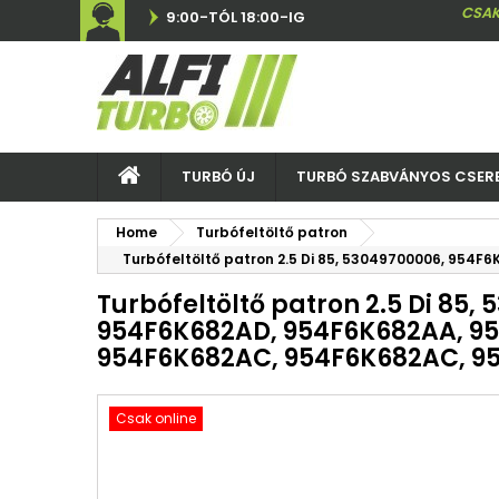
CSAK
9:00-TÓL 18:00-IG
TURBÓ ÚJ
TURBÓ SZABVÁNYOS CSER
Home
Turbófeltöltő patron
Turbófeltöltő patron 2.5 Di 85, 53049700006, 954
Turbófeltöltő patron 2.5 Di 85,
954F6K682AD, 954F6K682AA, 9
954F6K682AC, 954F6K682AC, 95
Csak online