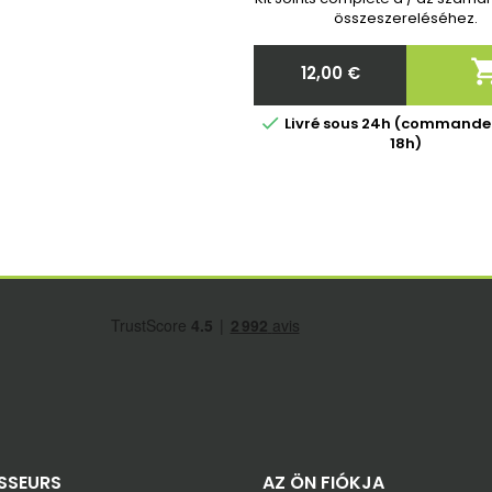
összeszereléséhez.
12,00 €
Ár

Livré sous 24h (commande
18h)
SSEURS
AZ ÖN FIÓKJA