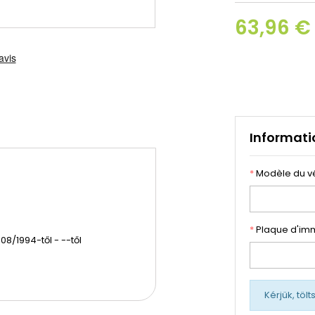
63,96 €
Informati
*
Modèle du v
*
Plaque d'imm
08/1994-től - --től
Kérjük, töl