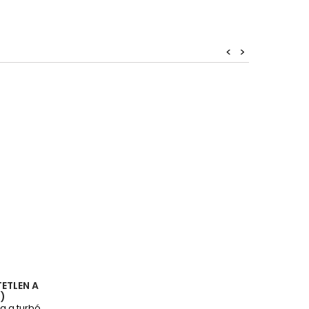
<
>
ETLEN A
)
ra a turbó