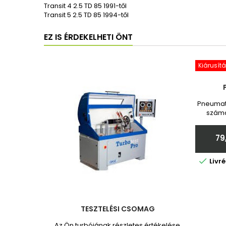
Transit 4 2.5 TD 85 1991-től
Transit 5 2.5 TD 85 1994-től
EZ IS ÉRDEKELHETI ÖNT
Kiárusítá
Pneumati
számá
Toy
garanc
79
adja

Livr
TESZTELÉSI CSOMAG
Az Ön turbójának részletes értékelése.