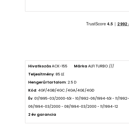
Hivatkozás
ACK-155
Márka
ALFI TURBO ///
Teljesítmény
: 85 LE
Hengerűrtartalom
: 2.5 D
Kód
: 4GF/4GB/4GC /4GA/4GE/4GD
Év
: 01/1995-03/2000-től - 10/1992-06/1994-től - 11/1992-
06/1994-03/2000 - 08/1994-03/2000 - 11/1994-12
2 év garancia