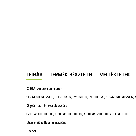
LEÍRÁS
TERMÉK RÉSZLETEI
MELLÉKLETEK
OEM viitenumber
954F6K682AD, 1050656, 7216189, 7310655, 954F6K682AA
Gyártói hivatkozás
53049880006, 53049800006, 53049700006, K04-006
Járműalkalmazás
Ford