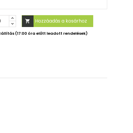
Hozzáadás a kosárhoz

llítás (17:00 óra előtt leadott rendelések)