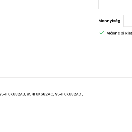
Mennyiség

Másnapi kiszá
, 954F6K682AB,
954F6K682AC, 95
4F6K682AD
,