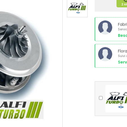
2 A
Fabr
Servi
Beso
Flor
Suivi
Serv