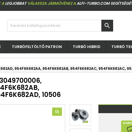
 A
LEGJOBBAT
VÁLASSZA JÁRMŰVÉHEZ A
ALFI-TURBO.COM SEGÍTSÉGÉ

E
TURBÓFELTÖLTŐ PATRON
TURBÓ HIBRID
TURBÓ TE
F6K682AD, 954F6K682AA, 954F6K682AB, 954F6K682AC, 954F6K682AC, 9
 53049700006,
54F6K682AB,
4F6K682AD, 10506
Új
GARA