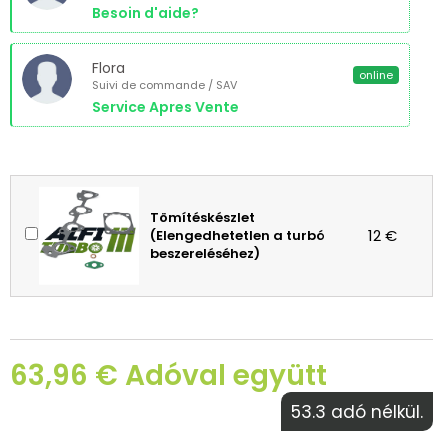
Besoin d'aide?
Flora
online
Suivi de commande / SAV
Service Apres Vente
Tömítéskészlet
12 €
(Elengedhetetlen a turbó
beszereléséhez)
63,96 € Adóval együtt
53.3 adó nélkül.