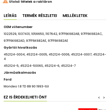

Utolsó tételek a raktáron
LEÍRÁS
TERMÉK RÉSZLETEI
MELLÉKLETEK
OEM viitenumber
1022529, 1037431, 1056650, 1107642, 97FF6K682AB, 97FF6K682AC,
97FF6K682AD, 97FF6K682AE, 97FF6K682AE
Gyártói hivatkozás
452124-0004, 452124-0005, 452124-0006, 452124-0007, 452124-
4
452124-5, 452124-5006S, 452124-6, 452124-7
Járműalkalmazás
Ford
Mondeo 1.8 TD 88 90 1993-tól
EZ IS ÉRDEKELHETI ÖNT
<
>