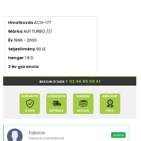
Hivatkozás
ACG-177
Márka
ALFI TURBO ///
Év
1996 - 2000
teljesítmény
90 LE
henger
1.8 D
2 év garancia
02 46 65 09 41
BESOIN D'AIDE ?
GARANTIE
LIVRAISON
MANUEL
MEILLEUR
2 ANS
EXPRESS
INCLUS
PRIX
Fabrice
online
Service commercial