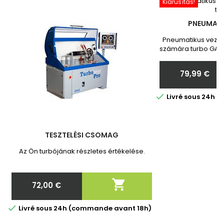
Kiárusítás!
PNEUMATI
Pneumatikus vezér
számára turbo GARR
Toyota Vadonatú
Megrendelés ut
79,99 €
nekünk a turbó
Ár

Livré sous 24h 
TESZTELÉSI CSOMAG
Az Ön turbójának részletes értékelése.

72,00 €
Ár

Livré sous 24h (commande avant 18h)