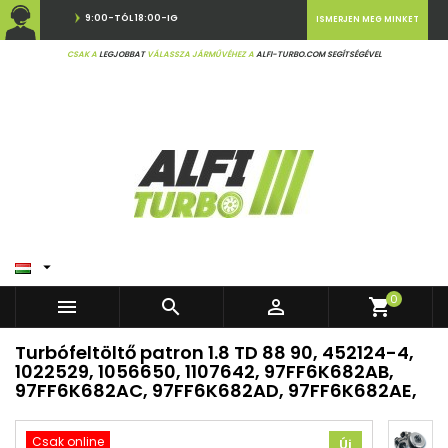
9:00-TÓL 18:00-IG
ISMERJEN MEG MINKET
CSAK A
LEGJOBBAT
VÁLASSZA JÁRMŰVÉHEZ A
ALFI-TURBO.COM SEGÍTSÉGÉVEL

0



shopping_cart
Turbófeltöltő patron 1.8 TD 88 90, 452124-4,
1022529, 1056650, 1107642, 97FF6K682AB,
97FF6K682AC, 97FF6K682AD, 97FF6K682AE,
Csak online
Új