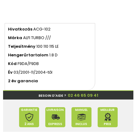
Hivatkozás
ACG-102
Márka
ALFI TURBO ///
Teljesítmény
100 110 115 LE
Hengerűrtartalom
1.8 D
Kód
F9DA/F9DB
Év
03/2001-11/2004-től
2 év garancia
02 46 65 09 41
BESOIN D'AIDE ?
GARANTIE
LIVRAISON
MANUEL
MEILLEUR
2 ANS
EXPRESS
INCLUS
PRIX