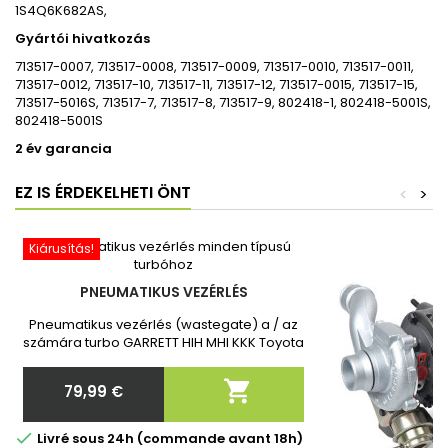
1S4Q6K682AS,
Gyártói hivatkozás
713517-0007, 713517-0008, 713517-0009, 713517-0010, 713517-0011,
713517-0012, 713517-10, 713517-11, 713517-12, 713517-0015, 713517-15,
713517-5016S, 713517-7, 713517-8, 713517-9, 802418-1, 802418-5001S,
802418-5001S
2 év garancia
EZ IS ÉRDEKELHETI ÖNT
<
>
Kiárusítás!
PNEUMATIKUS VEZÉRLÉS
Pneumatikus vezérlés (wastegate) a / az
számára turbo GARRETT HIH MHI KKK Toyota
Toyota Vadonatúj, 2 év garanciával.
Megrendelés után kérjük, adja meg

79,99 €
nekünk a turbó pontos cikkszámát!
Ár

Livré sous 24h (commande avant 18h)