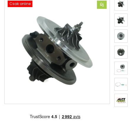
Csak online
Új