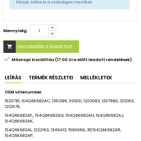
Kérjük, töltse ki a szükséges mezőket.
Mennyiség
Hozzáadás a kosárhoz


Másnapi kiszállítás (17:00 óra előtt leadott rendelések)
LEÍRÁS
TERMÉK RÉSZLETEI
MELLÉKLETEK
OEM viitenumber
1520781, 1S4Q6K682AC, 1351396, 1131931, 1203083, 1207990, 1212163,
1212579,
1S4Q6K682AF,, 1S4Q6K682AG, 1S4Q6K682AH, 1S4Q6K682AJ,
1S4Q6K682AK,
1S4Q6K682AL, 1222163, 1349413, 1590069,, RE1S4Q6K682AR,
1S4Q6K682AP,