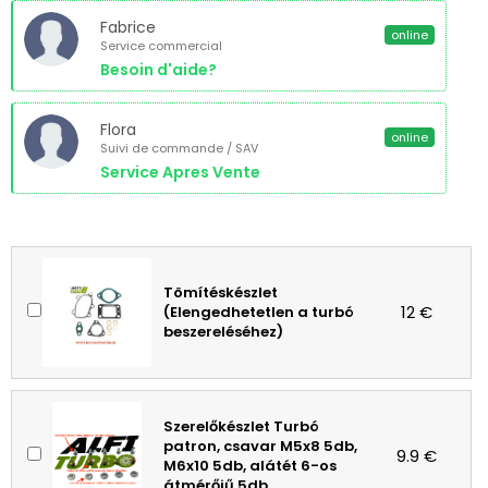
Fabrice
online
Service commercial
Besoin d'aide?
Flora
online
Suivi de commande / SAV
Service Apres Vente
Tömítéskészlet
12 €
(Elengedhetetlen a turbó
beszereléséhez)
Szerelőkészlet Turbó
patron, csavar M5x8 5db,
9.9 €
M6x10 5db, alátét 6-os
átmérőjű 5db