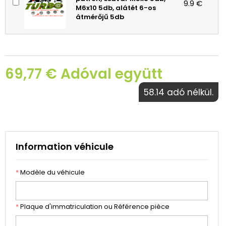
9.9 €
M6x10 5db, alátét 6-os
átmérőjű 5db
69,77 € Adóval együtt
58.14 adó nélkül.
Information véhicule
*
Modèle du véhicule
*
Plaque d'immatriculation ou Référence pièce