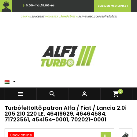
9:00-TÓL 18:00-IG
ISMERJEN MEG MINKET
CSAK A
LEGJOBBAT
VÁLASSZA JÁRMŰVÉHEZ A
ALFI-TURBO.COM SEGÍTSÉGÉVEL

0



shopping_cart
Turbófeltöltő patron Alfa / Fiat / Lancia 2.0i
205 210 220 LE, 46419629, 46464584,
71723561, 454154-0001, 702021-0001
Csak online
Új