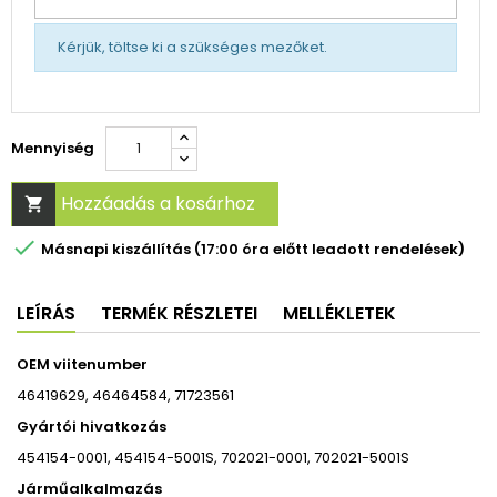
Kérjük, töltse ki a szükséges mezőket.
Mennyiség
Hozzáadás a kosárhoz


Másnapi kiszállítás (17:00 óra előtt leadott rendelések)
LEÍRÁS
TERMÉK RÉSZLETEI
MELLÉKLETEK
OEM viitenumber
46419629, 46464584, 71723561
Gyártói hivatkozás
454154-0001, 454154-5001S, 702021-0001, 702021-5001S
Járműalkalmazás