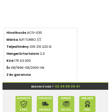
Hivatkozás
ACG-030
Márka
ALFI TURBO ///
Teljesítmény
205 210 220 LE
Hengerűrtartalom
2.0
Kód
175 A3.000
Év
08/1996-08/2000-től
2 év garancia
02 46 65 09 41
BESOIN D'AIDE ?
GARANTIE
LIVRAISON
MANUEL
MEILLEUR
2 ANS
EXPRESS
INCLUS
PRIX