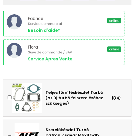
Fabrice
online
Service commercial
Besoin d'aide?
Flora
online
Suivi de commande / SAV
Service Apres Vente
Teljes tömítéskészlet Turbó
18 €
(az új turbó felszereléséhez
szükséges)
Szerelőkészlet Turbó
patron, csavar M5x8 5db,