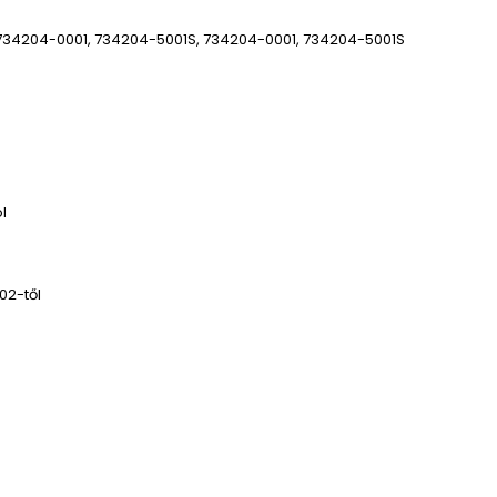
, 734204-0001, 734204-5001S, 734204-0001, 734204-5001S
l
002-től