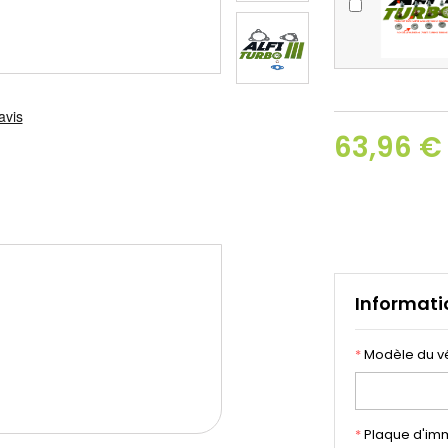
63,96 €
Informati
*
Modèle du v
*
Plaque d'imm