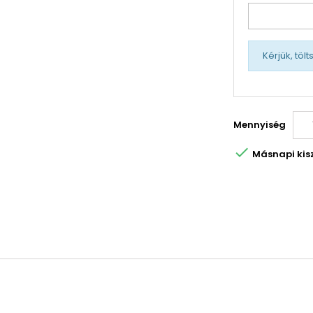
Kérjük, töl
Mennyiség

Másnapi kiszá