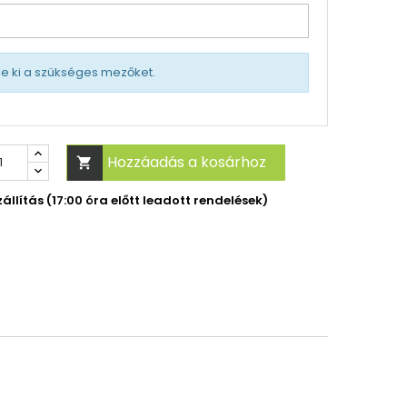
tse ki a szükséges mezőket.
Hozzáadás a kosárhoz

llítás (17:00 óra előtt leadott rendelések)