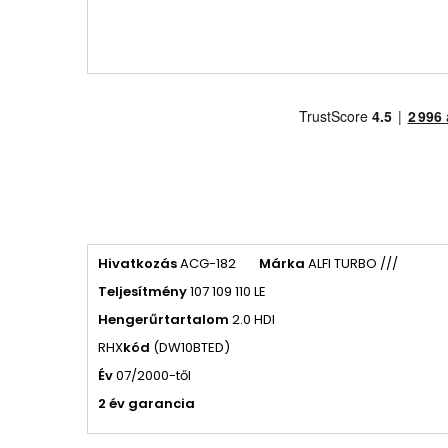
Hivatkozás
ACG-182
Márka
ALFI TURBO ///
Teljesítmény
107 109 110 LE
Hengerűrtartalom
2.0 HDI
RHX
kód
(DW10BTED)
Év
07/2000-től
2 év garancia