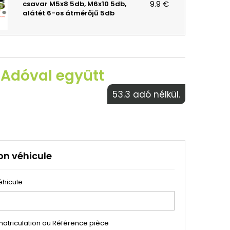
9.9 €
csavar M5x8 5db, M6x10 5db,
alátét 6-os átmérőjű 5db
 Adóval együtt
53.3 adó nélkül.
on véhicule
éhicule
atriculation ou Référence pièce