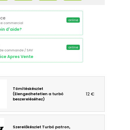
ice
online
ce commercial
in d'aide?
a
online
 de commande / SAV
ice Apres Vente
Tömítéskészlet
12 €
(Elengedhetetlen a turbó
beszereléséhez)
Szerelőkészlet Turbó patron,