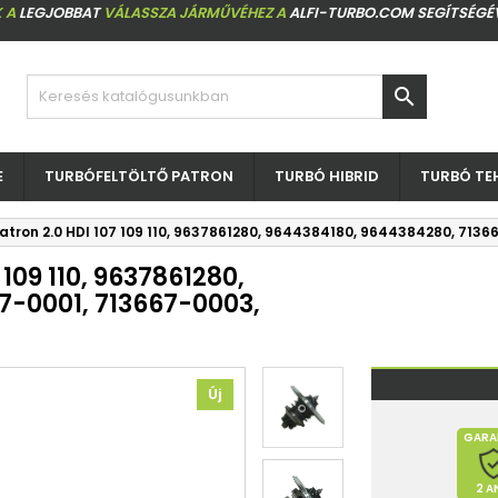
 A
LEGJOBBAT
VÁLASSZA JÁRMŰVÉHEZ A
ALFI-TURBO.COM SEGÍTSÉGÉ

E
TURBÓFELTÖLTŐ PATRON
TURBÓ HIBRID
TURBÓ TE
patron 2.0 HDI 107 109 110, 9637861280, 9644384180, 9644384280, 71
 109 110, 9637861280,
7-0001, 713667-0003,
Új
GARA
2 A