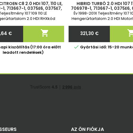
ITROEN C8 2.0 HDI 107, 110 LE,
HIBRID TURBÓ 2.0 HDI 107 11
1, 713667-1, 0375E6, 0375E7,
706978-1, 713667-1, 0375E6,
3513, 9634521180, 0375G0,
71723513, 9634521180, 03
Teljesítmény 107 109 110 LE
Év 1998-201X Teljesítmény 107 10
9637861280, 9644384,
9637861280, 9644384
erűrtartalom 2.0 HDI RHXkód
Hengerűrtartalom 2.0 HDI Moto
DW10BTED) Év 07/2000-től
(DW10BTED)

5,64 €
321,30 €
Ár
Ár

pi kiszállítás (17:00 óra előtt
Gyártási idő: 15-20 mun
leadott rendelések)
SSEURS
AZ ÖN FIÓKJA