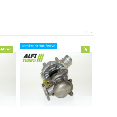
<
>
Tömítések mellékelve
Hibrid
Új