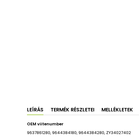
LEÍRÁS
TERMÉK RÉSZLETEI
MELLÉKLETEK
OEM viitenumber
9637861280, 9644384180, 9644384280, ZY34027402