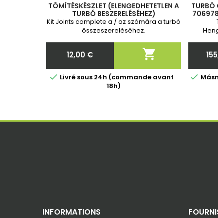
TÖMÍTÉSKÉSZLET (ELENGEDHETETLEN A
TURBÓ C
TURBÓ BESZERELÉSÉHEZ)
706978-
7172
Kit Joints complete a / az számára a turbó
összeszereléséhez.
Heng
(

12,00 €
15
Ár


Livré sous 24h (commande avant
Másna
18h)
INFORMATIONS
FOURNI