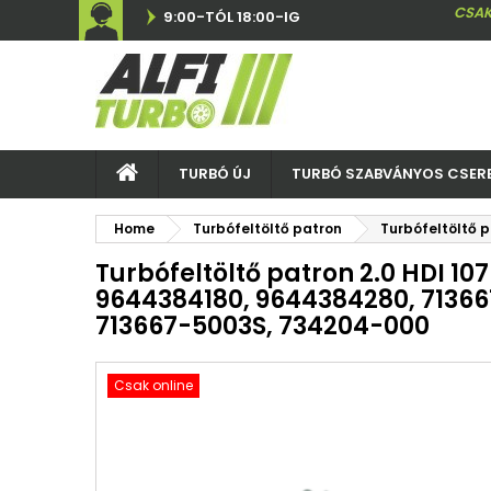
CSAK
9:00-TÓL 18:00-IG
TURBÓ ÚJ
TURBÓ SZABVÁNYOS CSER
Home
Turbófeltöltő patron
Turbófeltöltő 
Turbófeltöltő patron 2.0 HDI 107
9644384180, 9644384280, 71366
713667-5003S, 734204-000
Csak online