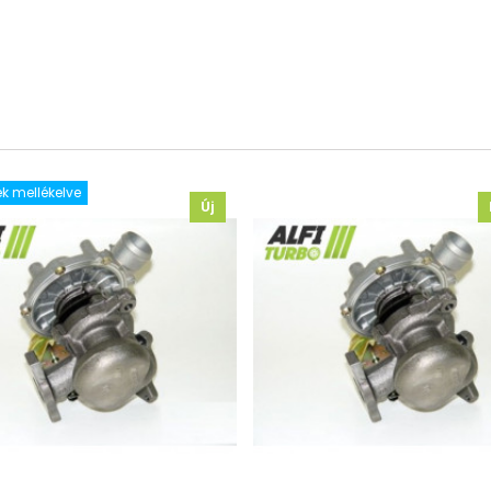
k mellékelve
Új