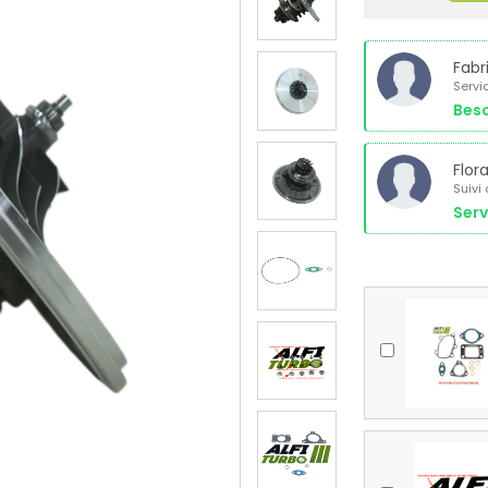
Fabr
Servi
Beso
Flor
Suivi
Serv