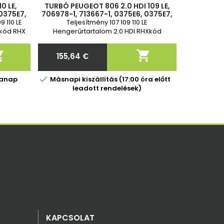
0 LE,
TURBÓ PEUGEOT 806 2.0 HDI 109 LE,
 0375E7,
706978-1, 713667-1, 0375E6, 0375E7,
75G0,
71723513, 9634521180, 0375G0,
9 110 LE
Teljesítmény 107 109 110 LE
,
9637861280, 9644384,
rkód RHX
Hengerűrtartalom 2.0 HDI RHXkód
(DW10BTED) Év 07/2000-től


155,64 €
Ár

kanap
Másnapi kiszállítás (17:00 óra előtt
leadott rendelések)
KAPCSOLAT