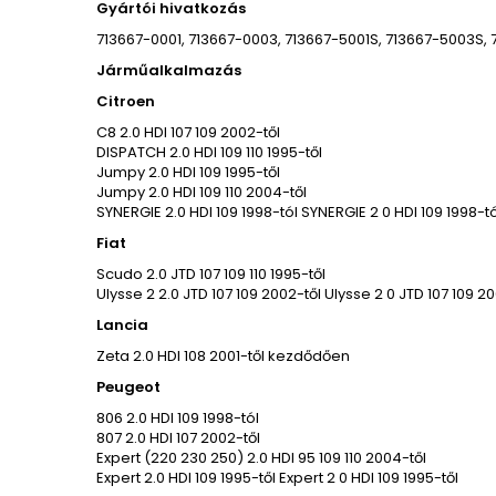
Gyártói hivatkozás
713667-0001, 713667-0003, 713667-5001S, 713667-5003S
Járműalkalmazás
Citroen
C8 2.0 HDI 107 109 2002-től
DISPATCH 2.0 HDI 109 110 1995-től
Jumpy 2.0 HDI 109 1995-től
Jumpy 2.0 HDI 109 110 2004-től
SYNERGIE 2.0 HDI 109 1998-tól SYNERGIE 2 0 HDI 109 1998-tó
Fiat
Scudo 2.0 JTD 107 109 110 1995-től
Ulysse 2 2.0 JTD 107 109 2002-től Ulysse 2 0 JTD 107 109 2
Lancia
Zeta 2.0 HDI 108 2001-től kezdődően
Peugeot
806 2.0 HDI 109 1998-tól
807 2.0 HDI 107 2002-től
Expert (220 230 250) 2.0 HDI 95 109 110 2004-től
Expert 2.0 HDI 109 1995-től Expert 2 0 HDI 109 1995-től